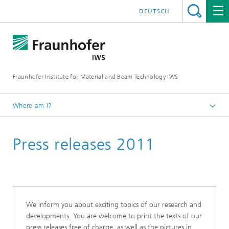
DEUTSCH
Fraunhofer Institute for Material and Beam Technology IWS
Where am I?
Homepage
Press releases 2011
News and Media
Press Releases
We inform you about exciting topics of our research and
developments. You are welcome to print the texts of our
press releases free of charge, as well as the pictures in