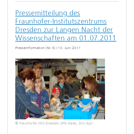
Pressemitteilung des
Fraunhofer-Institutszentrums
Dresden zur Langen Nacht der
Wissenschaften am 01.07.2011
Presseinformation (Nr. X)
/
10. Juni 2011
© Fraunhofer IWS Dresden (JPG-Datei, 300 dpi)