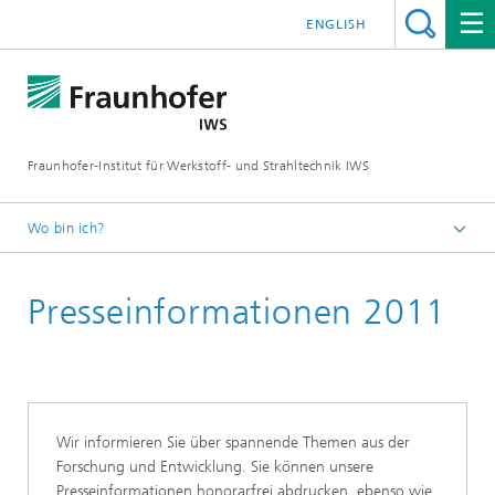
ENGLISH
Fraunhofer-Institut für Werkstoff- und Strahltechnik IWS
Wo bin ich?
Startseite
Presseinformationen 2011
News und Medien
Presseinformationen
Wir informieren Sie über spannende Themen aus der
Forschung und Entwicklung. Sie können unsere
Presseinformationen honorarfrei abdrucken, ebenso wie