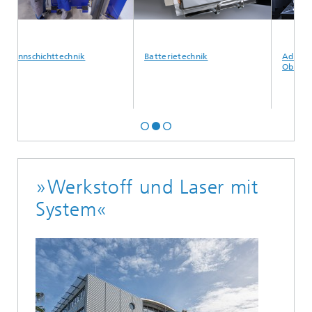
technik
Batterietechnik
Additive Fertigung u
Oberflächentechnik
»Werkstoff und Laser mit
System«