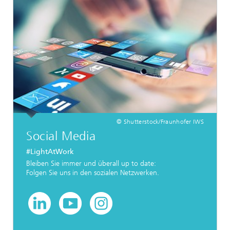
© Shutterstock/Fraunhofer IWS
Social Media
#LightAtWork
Bleiben Sie immer und überall up to date:
Folgen Sie uns in den sozialen Netzwerken.