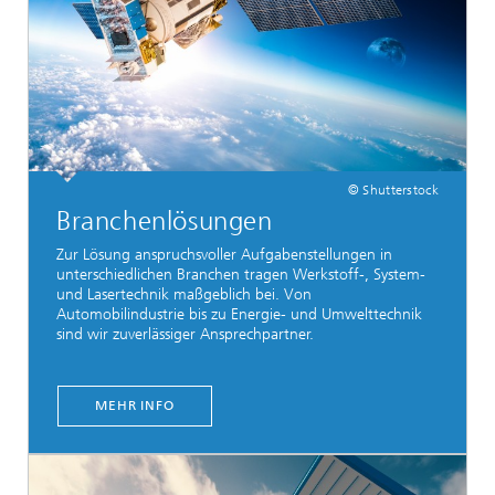
© Shutterstock
Branchenlösungen
Zur Lösung anspruchsvoller Aufgabenstellungen in
unterschiedlichen Branchen tragen Werkstoff-, System-
und Lasertechnik maßgeblich bei. Von
Automobilindustrie bis zu Energie- und Umwelttechnik
sind wir zuverlässiger Ansprechpartner.
MEHR INFO