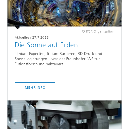
© ITER Organization
Aktuelles
/
27.7.2026
Die Sonne auf Erden
Lithium-Expertise, Tritium Barrieren, 3D-Druck und
Speziallegierungen – was das Fraunhofer IWS zur
Fusionsforschung beisteuert
MEHR INFO