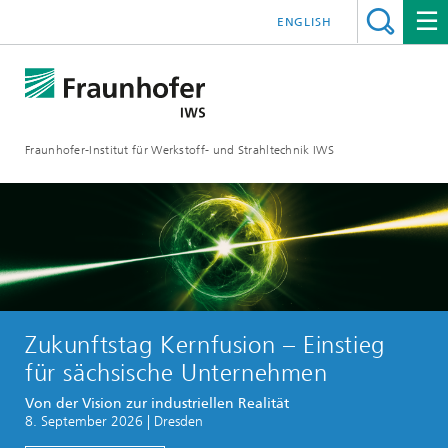
ENGLISH
Fraunhofer-Institut für Werkstoff- und Strahltechnik IWS
Zukunftstag Kernfusion – Einstieg
für sächsische Unternehmen
Von der Vision zur industriellen Realität
8. September 2026 | Dresden