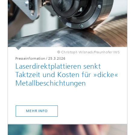
© Christoph Wilsnack/Fraunhofer IWS
Presseinformation
/
25.3.2026
Laserdirektplattieren senkt
Taktzeit und Kosten für »dicke«
Metallbeschichtungen
MEHR INFO