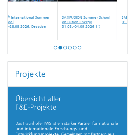
tional Summer
SAXFUSION Summer School
SMM
on Fusion Energy
01.–04.09.2026, Ham
026, Dresden
31.08.–04.09.2026
Projekte
Übersicht aller
F&E-Projekte
Das Fraunhofer IWS ist ein starker Partner für
nationale
und internationale Forschungs- und
Entwicklungsprojekte
. Gemeinsam mit Partnern aus