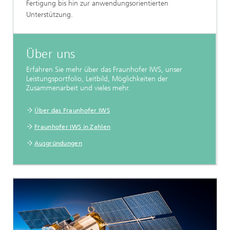
Fertigung bis hin zur anwendungsorientierten
Unterstützung.
Über uns
Erfahren Sie mehr über das Fraunhofer IWS, unser
Leistungsportfolio, Leitbild, Möglichkeiten der
Zusammenarbeit und vieles mehr.
Über das Fraunhofer IWS
Fraunhofer IWS in Zahlen
Ausgründungen