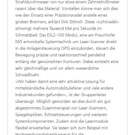
Strahldurchmesser von nur etwa einem Zehntelmillimeter
rasant über das Material. Vorstellen könne man sich dies
wie den Einsatz einer Präzisionsnadel anstelle eines
groben Brenners, erklärt Dirk Dittrich. Diese »Lichtnadel«
schwingt mehrere Tausend Mal pro Sekunde im
Schmelzbad: Das ESL2-100 Modul, eine am Fraunhofer
IWS entwickelte Systemtechnik um Laser-Scanner direkt
in die Anlagensteuerung (SPS) einzubinden, steuert die
Bewegung präzise und reaktionsschnell pendelnd
entlang der gewünschten Konturen. Dabei entsteht eine
sehr gleichmäßige und vor allem wasserdichte
Schweißnaht.
»Wir haben damit eine sehr attraktive Lösung für
mittelständische Automobilzulieferer und viele andere
Industriekunden gefunden«, ist der Gruppenleiter
überzeugt. Möglich geworden sei dies durch ein gut
abgestimmtes Zusammenspiel von Laser-Scannern,
Spiegeloptiken, Echtzeitsteuerungen und weiteren
Systemkomponenten. Zudem sind die Lasermodule
flexibel erweiterbar. Sie lassen sich zum Beispiel mit
Hochgeschwindigkeitskameras für die