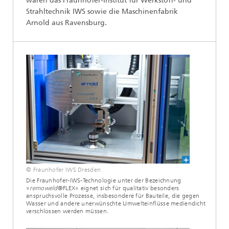
waren das Fraunhofer-Institut für Werkstoff- und
Strahltechnik IWS sowie die Maschinenfabrik
Arnold aus Ravensburg.
© Fraunhofer IWS Dresden
Die Fraunhofer-IWS-Technologie unter der Bezeichnung
»
remoweld
®FLEX« eignet sich für qualitativ besonders
anspruchsvolle Prozesse, insbesondere für Bauteile, die gegen
Wasser und andere unerwünschte Umwelteinflüsse mediendicht
verschlossen werden müssen.