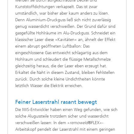
werden sie durch aufgeschraubte Deckel und
Kunststoffdichtungen verkapselt. Das ist zwar
umständlich, war bisher aber kaum anders zu lösen.
Denn Aluminium-Druckguss ließ sich nicht zuverlässig
genug wasserdicht verschweißen. Der Grund dafür sind
gasgefüllte Hohlräume im Alu-Druckguss. Schneidet ein
klassischer Laser diese »Kavitäten« an, ähnelt der Effekt
einem abrupt geöffneten Luftballon: Das
eingeschlossene Gas entweicht schlagartig aus dem
Hohlraum und schleudert die flüssige Metallschmelze
gleichzeitig heraus, die der Laser eben erzeugt hat.
Erkaltet die Naht in diesem Zustand, bleiben Fehlstellen
zurück. Durch solche kleine Undichtheiten könnte
letztlich Wasser die Elektrik erreichen.
Feiner Laserstrahl rasant bewegt
Die IWS-Entwickler haben einen Weg gefunden, wie sich
solche Alugussteile trotzdem sicher und wasserdicht
verschweißen lassen: In dem »
remoweld
®FLEX«-
Arbeitskopf pendelt der Laserstrahl mit einem geringen