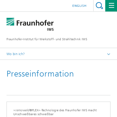
ENGLISH
Fraunhofer-Institut für Werkstoff- und Strahltechnik IWS
Wo bin ich?
Startseite
Presseinformation
News und Medien
Presseinformationen
2019
»
remoweld
®FLEX«-Technologie des Fraunhofer IWS macht
Unschweißbares schweißbar