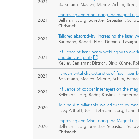
2021
Borkmann, Madlen; Mahrle, Achim; Beyer, 
Improving and monitoring the magnetic pul
2021
Bellmann, Jörg; Schettler, Sebastian; Schu
Christoph
Tailored absorptivity: Increasing the laser 
2021
Baumann, Robert; Hipp, Dominik; Lasagni,
Influence of laser beam welding with over
2021
and die-cast joints
Keßler, Benjamin; Dittrich, Dirk; Kühne, R
Fundamental characteristics of fiber laser 
2021
Borkmann, Madlen; Mahrle, Achim; Herwig,
Influence of copper interlayers on the ma
2021
Bellmann, Jörg; Roder, Kristina; Zimmermann
Joining dissimilar thin-walled tubes by ma
2020
Lueg-Althoff, Jörn; Bellmann, Jörg; Hahn, 
Improving and Monitoring the Magnetic Pul
2020
Bellmann, Jörg; Schettler, Sebastian; Schu
Christoph