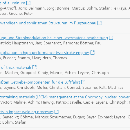
ing of aluminum
g-Althoff, Jörn; Bellmann, Jörg; Böhme, Marcus; Böhm, Stefan; Tekkaya, A
aver; Groche, Peter
wandigen und sphärischen Strukturen im Flugzeugbau
ung und Strahlmodulation bei einer Lasermaterialbearbeitung
atrick; Hauptmann, Jan; Eberhardt, Ramona; Böttner, Paul
application in high performance two-stroke engines
nn, Frieder; Stamm, Uwe; Herb, Thomas
 of thick materials
nn, Madlen; Goppold, Cindy; Mahrle, Achim; Leyens, Christoph
ißten Getriebekomponenten für die Luftfahrt
; Leyens, Christoph; Müller, Christian; Conrad, Susanne; Palt, Matthias
uel-containing materials (LFCM) management at the Chornobyl nuclear power
Viktor; Mahrle, Achim; Herwig, Patrick; Javelle, Cécile; Leyens, Christoph; 
ects in impact welding processes
en, Benedikt; Böhme, Marcus; Schumacher, Eugen; Beyer, Eckhard; Leyens, C
r; Böhm, Stefan