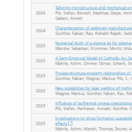
Tailoring microstructure and mechanical pr
2024
Pilz, Stefan; Bönisch, Matthias; Datye, A
Gebert, Annett
Characterization of additively manufacture
2024
Günther, Fabian; Rao, Rishabh Rajesh; Seit
Numerical study of a plasma jet for plasma-
2023
Manzke, Sebastian; Krümmer, Moritz; Urlau
A Semi-Empirical Model of Cathodic Arc Sp
2023
Mahrle, Achim; Zimmer, Otmar; Schenk, St
Process-structure-property relationships of
2023
Günther, Fabian; Wagner, Markus; Pilz, S.
New possibilities for laser welding of hig
2023
Wagner, Markus; Günther, Fabian; Rao, Rish
Influence of isothermal omega precipitati
2023
Pilz, Stefan; Hariharan, Avinash; Günther
Investigations on dross formation susceptib
2023
effects
Mahrle, Achim; Wanski, Thomas; Zeuner, An