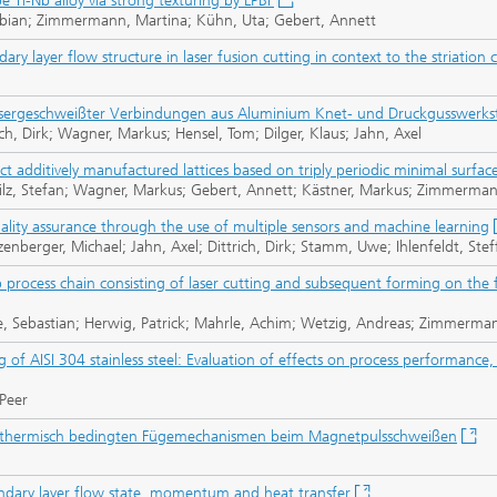
 Ti-Nb alloy via strong texturing by LPBF
Fabian; Zimmermann, Martina; Kühn, Uta; Gebert, Annett
ry layer flow structure in laser fusion cutting in context to the striation c
asergeschweißter Verbindungen aus Aluminium Knet- und Druckgusswerks
ch, Dirk; Wagner, Markus; Hensel, Tom; Dilger, Klaus; Jahn, Axel
ct additively manufactured lattices based on triply periodic minimal surfac
Pilz, Stefan; Wagner, Markus; Gebert, Annett; Kästner, Markus; Zimmerma
uality assurance through the use of multiple sensors and machine learning
nberger, Michael; Jahn, Axel; Dittrich, Dirk; Stamm, Uwe; Ihlenfeldt, Stef
p process chain consisting of laser cutting and subsequent forming on the 
e, Sebastian; Herwig, Patrick; Mahrle, Achim; Wetzig, Andreas; Zimmerma
ting of AISI 304 stainless steel: Evaluation of effects on process performan
Peer
n thermisch bedingten Fügemechanismen beim Magnetpulsschweißen
oundary layer flow state, momentum and heat transfer