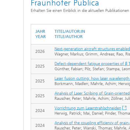
Fraunhofer Publica
Tribologische und Funktionale
Schichten
Erhalten Sie einen Einblick in die aktuellen Publikation
Optisch
Schichtcharakterisierung
JAHR
TITEL/AUTOR:IN
PVD-Schichten
YEAR
TITLE/AUTHOR
Next-generation aircraft structures enabled 
2026
Tribologische Systeme
Wagner, Markus; Grimm, Andreas; Rao, Risha
Defect-dependent fatigue properties of β 
2025
Günther, Fabian; Pilz, Stefan; Stampa, Le
Laser fusion cutting: how laser wavelength 
2025
Borkmann, Madlen; Mahrle, Achim; Herwig
Analysis of Laser Scribing of Grain-oriented
2025
Rauscher, Peter; Mahrle, Achim; Zöllner, J
Vorrichtung zum Laserstrahlschneiden
2024
Herwig, Patrick; Mai, Daniel; Pinder, Thom
Analysis of the coupling efficiency of grain-o
2024
Rauscher, Peter; Wanski, Thomas; Mahrle, A