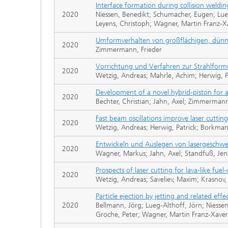
Interface formation during collision weld
2020
Niessen, Benedikt; Schumacher, Eugen; Lue
Leyens, Christoph; Wagner, Martin Franz-X
Umformverhalten von großflächigen, dünn
2020
Zimmermann, Frieder
Vorrichtung und Verfahren zur Strahlform
2020
Wetzig, Andreas; Mahrle, Achim; Herwig, P
Development of a novel hybrid-piston for 
2020
Bechter, Christian; Jahn, Axel; Zimmerma
Fast beam oscillations improve laser cutting
2020
Wetzig, Andreas; Herwig, Patrick; Borkma
Entwickeln und Auslegen von lasergeschwe
2020
Wagner, Markus; Jahn, Axel; Standfuß, Jens
Prospects of laser cutting for lava-like f
2020
Wetzig, Andreas; Saveliev, Maxim; Krasnov, 
Particle ejection by jetting and related eff
2020
Bellmann, Jörg; Lueg-Althoff, Jörn; Niess
Groche, Peter; Wagner, Martin Franz-Xave