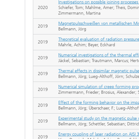
Investigations on possible joining processe
2020
Schiefer, Tom; Mahlme, Amer; Theis, Domin
Zimmermann, Martina
Magnetpulsschweißen von metallischen Mi
2019
Bellmann, Jörg
Theoretical evaluation of radiation pressur
2019
Mahrle, Achim; Beyer, Eckhard
Numerical investigations of the thermal effi
2019
Jäckel, Sebastian; Trautmann, Marcus; Hert
Thermal effects in dissimilar magnetic puls
2019
Bellmann, Jörg; Lueg-Althoff, Jörn; Schulz
Numerical simulation of creep forming proce
2019
Zimmermann, Frieder; Brosius, Alexander; S
Effect of the forming behavior on the imp
2019
Bellmann, Jörg; Überschaer, F.; Lueg-Altho
Experimental study on the magnetic pulse 
2019
Bellmann, Jörg; Schettler, Sebastian; Dittr
Energy coupling of laser radiation on AISI 
2019