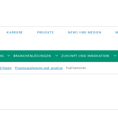
KARRIERE
PROJEKTE
NEWS UND MEDIEN
M
NS
BRANCHENLÖSUNGEN
ZUKUNFT UND INNOVATION
d Fügen
Prozessauslegung und -analyse
Publikationen
Auftragschweißen und
 Partikelfiltration
Hybridverfahren
Pulverbettverfahren und Drucken
e Fasertechnologie