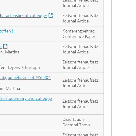
Zeitschriftenaufsatz
Journal Article
haracteristics of cut edges
Zeitschriftenaufsatz
Journal Article
toffen
Konferenzbeitrag
Conference Paper
es
Zeitschriftenaufsatz
nn, Martina
Journal Article
Zeitschriftenaufsatz
fen; Leyens, Christoph
Journal Article
fatigue behavior of AISI 304
Zeitschriftenaufsatz
Journal Article
nn, Martina
ce, kerf geometry and cut edge
Zeitschriftenaufsatz
Journal Article
Dissertation
Doctoral Thesis
Zeitschriftenaufsatz