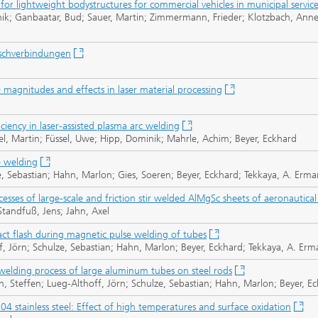
s for lightweight bodystructures for commercial vehicles in municipal servic
ik; Ganbaatar, Bud; Sauer, Martin; Zimmermann, Frieder; Klotzbach, Annet
schverbindungen
e magnitudes and effects in laser material processing
ciency in laser-assisted plasma arc welding
el, Martin; Füssel, Uwe; Hipp, Dominik; Mahrle, Achim; Beyer, Eckhard
e welding
e, Sebastian; Hahn, Marlon; Gies, Soeren; Beyer, Eckhard; Tekkaya, A. Erma
sses of large-scale and friction stir welded AlMgSc sheets of aeronautical
tandfuß, Jens; Jahn, Axel
act flash during magnetic pulse welding of tubes
ff, Jörn; Schulze, Sebastian; Hahn, Marlon; Beyer, Eckhard; Tekkaya, A. Erm
welding process of large aluminum tubes on steel rods
ich, Steffen; Lueg-Althoff, Jörn; Schulze, Sebastian; Hahn, Marlon; Beyer, 
304 stainless steel: Effect of high temperatures and surface oxidation