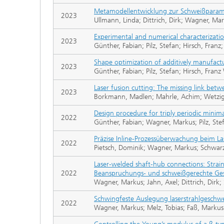
Metamodellentwicklung zur Schweißparamet
2023
Ullmann, Linda; Dittrich, Dirk; Wagner, Mar
Experimental and numerical characterization
2023
Günther, Fabian; Pilz, Stefan; Hirsch, Fr
Shape optimization of additively manufactur
2023
Günther, Fabian; Pilz, Stefan; Hirsch, Fr
Laser fusion cutting: The missing link be
2023
Borkmann, Madlen; Mahrle, Achim; Wetzig
Design procedure for triply periodic minim
2022
Günther, Fabian; Wagner, Markus; Pilz, St
Präzise Inline-Prozessüberwachung beim La
2022
Pietsch, Dominik; Wagner, Markus; Schwarzen
Laser-welded shaft-hub connections: Strai
2022
Beanspruchungs- und schweißgerechte Gest
Wagner, Markus; Jahn, Axel; Dittrich, Dir
Schwingfeste Auslegung laserstrahlgesch
2022
Wagner, Markus; Melz, Tobias; Faß, Markus;