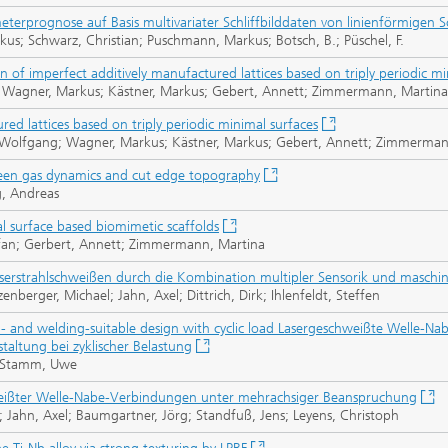
erprognose auf Basis multivariater Schliffbilddaten von linienförmigen
kus; Schwarz, Christian; Puschmann, Markus; Botsch, B.; Püschel, F.
 of imperfect additively manufactured lattices based on triply periodic mi
anz; Wagner, Markus; Kästner, Markus; Gebert, Annett; Zimmermann, Martina
ed lattices based on triply periodic minimal surfaces
anz Wolfgang; Wagner, Markus; Kästner, Markus; Gebert, Annett; Zimmerma
tween gas dynamics and cut edge topography
, Andreas
al surface based biomimetic scaffolds
efan; Gerbert, Annett; Zimmermann, Martina
serstrahlschweißen durch die Kombination multipler Sensorik und maschi
berger, Michael; Jahn, Axel; Dittrich, Dirk; Ihlenfeldt, Steffen
n- and welding-suitable design with cyclic load Lasergeschweißte Welle-N
altung bei zyklischer Belastung
k; Stamm, Uwe
weißter Welle-Nabe-Verbindungen unter mehrachsiger Beanspruchung
 Jahn, Axel; Baumgartner, Jörg; Standfuß, Jens; Leyens, Christoph