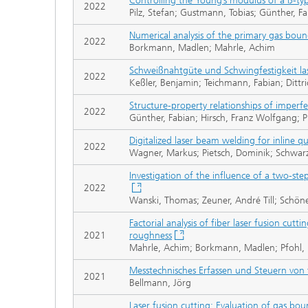
Controlling the Young’s modulus of a ß-type
2022
Pilz, Stefan; Gustmann, Tobias; Günther, 
Numerical analysis of the primary gas bounda
2022
Borkmann, Madlen; Mahrle, Achim
Schweißnahtgüte und Schwingfestigkeit l
2022
Keßler, Benjamin; Teichmann, Fabian; Dittri
Structure-property relationships of imperfe
2022
Günther, Fabian; Hirsch, Franz Wolfgang; 
Digitalized laser beam welding for inline q
2022
Wagner, Markus; Pietsch, Dominik; Schwarze
Investigation of the influence of a two-ste
2022
Wanski, Thomas; Zeuner, André Till; Schön
Factorial analysis of fiber laser fusion cut
2021
roughness
Mahrle, Achim; Borkmann, Madlen; Pfohl, 
Messtechnisches Erfassen und Steuern vo
2021
Bellmann, Jörg
Laser fusion cutting: Evaluation of gas b