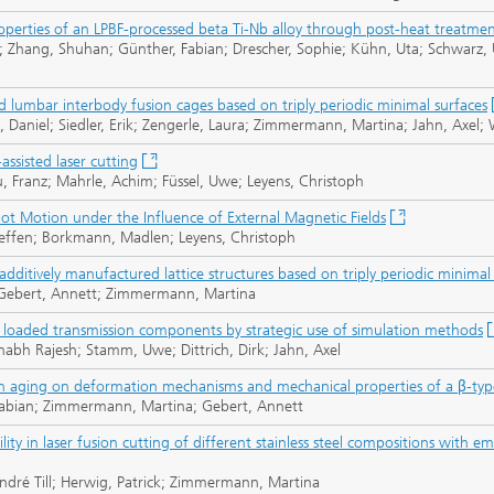
operties of an LPBF-processed beta Ti-Nb alloy through post-heat treatmen
mit; Zhang, Shuhan; Günther, Fabian; Drescher, Sophie; Kühn, Uta; Schwar
d lumbar interbody fusion cages based on triply periodic minimal surfaces
z, Daniel; Siedler, Erik; Zengerle, Laura; Zimmermann, Martina; Jahn, Axel
®
assisted laser cutting
, Franz; Mahrle, Achim; Füssel, Uwe; Leyens, Christoph
ot Motion under the Influence of External Magnetic Fields
effen; Borkmann, Madlen; Leyens, Christoph
 additively manufactured lattice structures based on triply periodic minimal
; Gebert, Annett; Zimmermann, Martina
hly loaded transmission components by strategic use of simulation methods
abh Rajesh; Stamm, Uwe; Dittrich, Dirk; Jahn, Axel
on aging on deformation mechanisms and mechanical properties of a β-type
, Fabian; Zimmermann, Martina; Gebert, Annett
ility in laser fusion cutting of different stainless steel compositions with
dré Till; Herwig, Patrick; Zimmermann, Martina