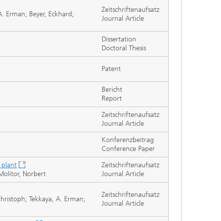
Zeitschriftenaufsatz
. Erman; Beyer, Eckhard;
Journal Article
Dissertation
Doctoral Thesis
Patent
Bericht
Report
Zeitschriftenaufsatz
Journal Article
Konferenzbeitrag
Conference Paper
 plant
Zeitschriftenaufsatz
Molitor, Norbert
Journal Article
Zeitschriftenaufsatz
hristoph; Tekkaya, A. Erman;
Journal Article