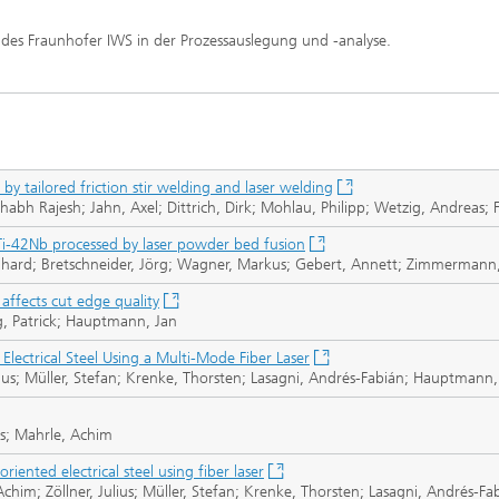
en des Fraunhofer IWS in der Prozessauslegung und -analyse.
e Inspektionstechnik
Wärmebehandlung und Thermisc
Beschichten
Mikro- und Biosystemtechnik
by tailored friction stir welding and laser welding
Echtzeitverarbeitung und
Datenmanagement
bh Rajesh; Jahn, Axel; Dittrich, Dirk; Mohlau, Philipp; Wetzig, Andreas; 
Ti-42Nb processed by laser powder bed fusion
onhard; Bretschneider, Jörg; Wagner, Markus; Gebert, Annett; Zimmermann
affects cut edge quality
, Patrick; Hauptmann, Jan
 Electrical Steel Using a Multi-Mode Fiber Laser
ulius; Müller, Stefan; Krenke, Thorsten; Lasagni, Andrés-Fabián; Hauptmann
as; Mahrle, Achim
riented electrical steel using fiber laser
chim; Zöllner, Julius; Müller, Stefan; Krenke, Thorsten; Lasagni, Andrés-