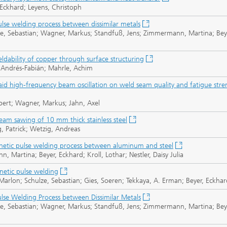
Eckhard; Leyens, Christoph
se welding process between dissimilar metals
lze, Sebastian; Wagner, Markus; Standfuß, Jens; Zimmermann, Martina; Bey
weldability of copper through surface structuring
 Andrés-Fabián; Mahrle, Achim
laid high-frequency beam oscillation on weld seam quality and fatigue s
obert; Wagner, Markus; Jahn, Axel
beam sawing of 10 mm thick stainless steel
 Patrick; Wetzig, Andreas
gnetic pulse welding process between aluminum and steel
, Martina; Beyer, Eckhard; Kroll, Lothar; Nestler, Daisy Julia
gnetic pulse welding
Marlon; Schulze, Sebastian; Gies, Soeren; Tekkaya, A. Erman; Beyer, Eckhar
se Welding Process between Dissimilar Metals
lze, Sebastian; Wagner, Markus; Standfuß, Jens; Zimmermann, Martina; Bey