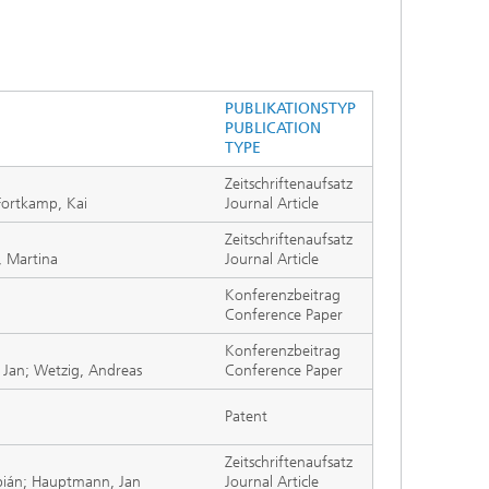
Auslegung und Sonderverfahren
hes
Kleben und Faserverbundtechnik
PUBLIKATIONSTYP
PUBLICATION
High-Speed-Laserbearbeitung
TYPE
Zeitschriftenaufsatz
Laserschneiden
Fortkamp, Kai
Journal Article
Zeitschriftenaufsatz
Prozessauslegung und -analyse
, Martina
Journal Article
Konferenzbeitrag
Conference Paper
Konferenzbeitrag
, Jan; Wetzig, Andreas
Conference Paper
Patent
Zeitschriftenaufsatz
Fabián; Hauptmann, Jan
Journal Article