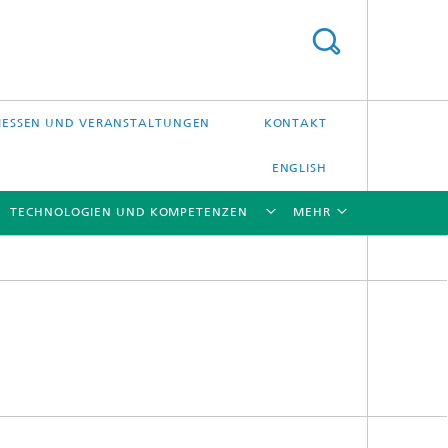
ESSEN UND VERANSTALTUNGEN
KONTAKT
ENGLISH
TECHNOLOGIEN UND KOMPETENZEN
MEHR
[X]
[X]
[X]
[X]
Laser-Präzisionsbearbeitung
Laserschweißen