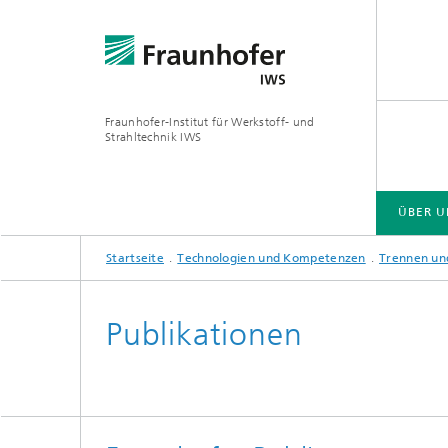
Fraunhofer-Institut für Werkstoff- und
Strahltechnik IWS
ÜBER U
Startseite
Technologien und Kompetenzen
Trennen un
ÜBER UNS
BRANCHENLÖSUNGEN
ZUKUNFT UND INNOVATION
TECHNOLOGIEN UND KOMPETENZEN
Publikationen
EUV- und Röntgenoptik
Gas- und
Reaktive Multischichten
Optisch