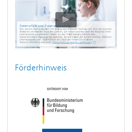
Datenschutz und Datenverarbeitung
Wir setzen zum Einbinden von Videos den Anbieter YouTube ein. Wie die meisten
Websites verwendet YouTube Cookies, um Informationen über die Besucher ihrer
Internetseite zu sammeln. Wenn Sie das Video starten, könnte dies
Datenverarbeitungsvorgänge auslösen. Darauf haben wir keinen Einfluss. Weitere
Informationen über Datenschutz bei YouTube finden Sie in deren
Datenschutzerklärung unter:
https://policies.google.com/privacy
Förderhinweis