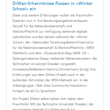
DiWan-Erkenntnisse flossen in »Winter
School« ein
Diese und weitere Erfahrungen wollen die Fraunhofer-
Experten nun in ihre Beratungsangebote einbauen.
Aktuell für die Materialwissenschaft und
Werkstofftechnik zur Verfügung stehende digitale
Laborbücher wurden bereits während der »Winter
School« der »Nationalen Forschungsdateninfrastruktur
für die Materialwissenschaft & Werkstofftechnik« (NFDI
MatWerk) und dem »Graduiertenkolleg 2868: D3 –
Datengetriebenes Design resilienter Metamaterialien« der
Technischen Universität Dresden vorgestellt.
Kompetenzfeldleiterin Martina Zimmermann bringt ihre
Erfahrungen aus dem DiWan-Projekt auch in die
laufenden Aktivitäten der NFDI-Matwerk ein. In der
Arbeitsgruppe »Task Area Community Interaction«
fungiert sie als Co-Sprecherin.
Am Projekt DiWan selbst hatten sich neben dem
Fraunhofer IWS die Technische Universität Dresden, der
imq-Ingenieurbetrieb für Materialprüfung,