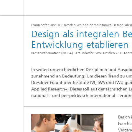
Tribologische und Funktionale
Schichten
Optisch
Schichtcharakterisierung
Fraunhofer und TU Dresden weihen gemeinsames DesignLab i
Design als integralen B
PVD-Schichten
Entwicklung etablieren
Tribologische Systeme
Presseinformation (Nr. 04) - Fraunhofer IWS Dresden /
10. Mär
In seinen unterschiedlichen Disziplinen und Auspr
zunehmend an Bedeutung. Um diesen Trend zu unters
Dresdner Fraunhofer-Institute IVI, IWS und IWU ge
Applied Research«. Dieses soll aus der sächsischen
national – und perspektivisch international – erbri
Design 
Forschu
Vergang