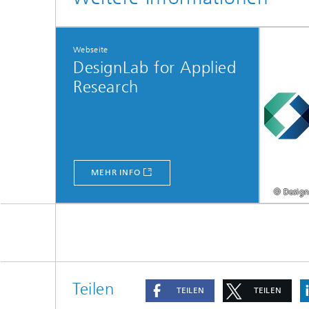
Webseite
DesignLab for Applied
Research
MEHR INFO
© Design
Teilen
TEILEN
TEILEN