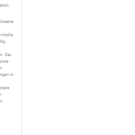
ation
hlossene
chnische
ity,
n. Das
sowie
en
ungen in
itere
h
in