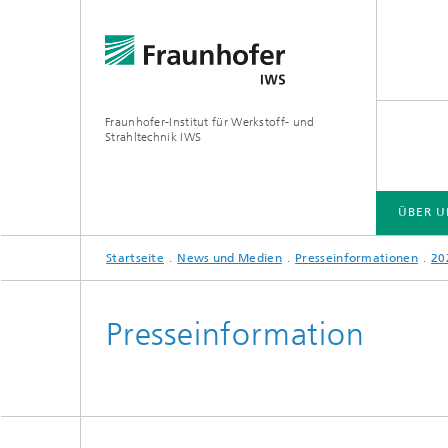
Fraunhofer-Institut für Werkstoff- und
Strahltechnik IWS
ÜBER U
Startseite
News und Medien
Presseinformationen
20
ÜBER UNS
BRANCHENLÖSUNGEN
ZUKUNFT UND INNOVATION
TECHNOLOGIEN UND KOMPETENZEN
Presseinformation
EUV- und Röntgenoptik
Gas- und
Reaktive Multischichten
Optisch