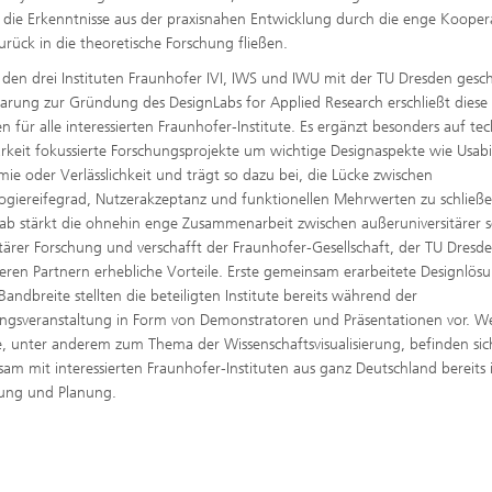
die Erkenntnisse aus der praxisnahen Entwicklung durch die enge Kooper
zurück in die theoretische Forschung fließen.
 den drei Instituten Fraunhofer IVI, IWS und IWU mit der TU Dresden gesc
arung zur Gründung des DesignLabs for Applied Research erschließt diese
n für alle interessierten Fraunhofer-Institute. Es ergänzt besonders auf te
keit fokussierte Forschungsprojekte um wichtige Designaspekte wie Usabil
ie oder Verlässlichkeit und trägt so dazu bei, die Lücke zwischen
ogiereifegrad, Nutzerakzeptanz und funktionellen Mehrwerten zu schließe
ab stärkt die ohnehin enge Zusammenarbeit zwischen außeruniversitärer 
itärer Forschung und verschafft der Fraunhofer-Gesellschaft, der TU Dresd
eren Partnern erhebliche Vorteile. Erste gemeinsam erarbeitete Designlös
Bandbreite stellten die beteiligten Institute bereits während der
ngsveranstaltung in Form von Demonstratoren und Präsentationen vor. We
e, unter anderem zum Thema der Wissenschaftsvisualisierung, befinden sic
am mit interessierten Fraunhofer-Instituten aus ganz Deutschland bereits 
ung und Planung.