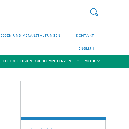
ESSEN UND VERANSTALTUNGEN
KONTAKT
ENGLISH
TECHNOLOGIEN UND KOMPETENZEN
MEHR
[X]
[X]
[X]
[X]
Laser-Präzisionsbearbeitung
Laserschweißen