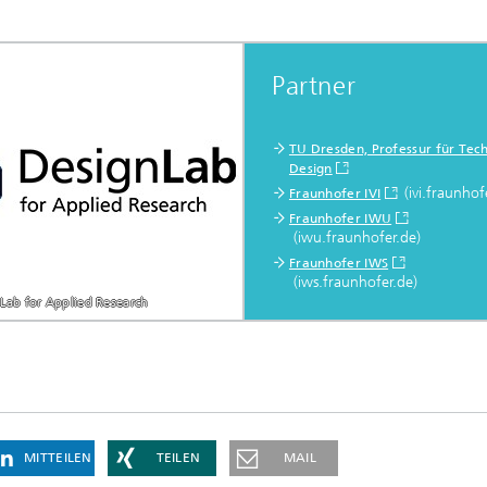
Partner
TU Dresden, Professur für Tech
Design
(ivi.fraunhof
Fraunhofer IVI
Fraunhofer IWU
(iwu.fraunhofer.de)
Fraunhofer IWS
(iws.fraunhofer.de)
Lab for Applied Research
MITTEILEN
TEILEN
MAIL