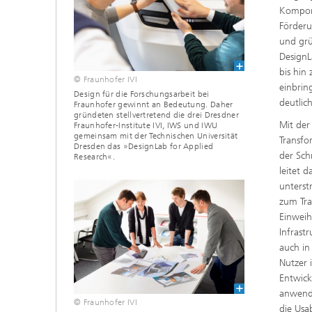
Kompone
Förderu
und grü
DesignL
bis hin
© Fraunhofer IVI
einbrin
Design für die Forschungsarbeit bei
deutlich
Fraunhofer gewinnt an Bedeutung. Daher
gründeten stellvertretend die drei Dresdner
Mit der
Fraunhofer-Institute IVI, IWS und IWU
gemeinsam mit der Technischen Universität
Transfo
Dresden das »DesignLab for Applied
der Sch
Research«.
leitet 
unterst
zum Tra
Einweih
Infrast
auch in
Nutzer 
Entwick
anwende
© Fraunhofer IVI
die Usa