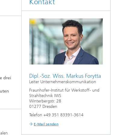
Kontakt
Auslegung und Sonderverfahren
hes
Kleben und Faserverbundtechnik
High-Speed-Laserbearbeitung
Laserschneiden
Prozessauslegung und -analyse
Dipl.-Soz. Wiss. Markus Forytta
e drei
Leiter Unternehmenskommunikation
Fraunhofer-Institut für Werkstoff- und
tuten
Strahltechnik IWS
Winterbergstr. 28
01277 Dresden
Telefon +49 351 83391-3614
E-Mail senden
ralen