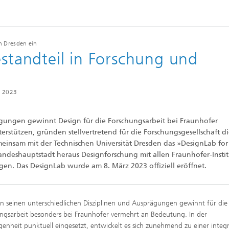
e Inspektionstechnik
Wärmebehandlung und Thermisc
Beschichten
n Dresden ein
estandteil in Forschung und
Mikro- und Biosystemtechnik
Echtzeitverarbeitung und
z 2023
Datenmanagement
ägungen gewinnt Design für die Forschungsarbeit bei Fraunhofer
tützen, gründen stellvertretend für die Forschungsgesellschaft di
meinsam mit der Technischen Universität Dresden das »DesignLab for
 Landeshauptstadt heraus Designforschung mit allen Fraunhofer-Insti
ngen. Das DesignLab wurde am 8. März 2023 offiziell eröffnet.
in seinen unterschiedlichen Disziplinen und Ausprägungen gewinnt für die
ngsarbeit besonders bei Fraunhofer vermehrt an Bedeutung. In der
enheit punktuell eingesetzt, entwickelt es sich zunehmend zu einer integ