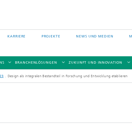
KARRIERE
PROJEKTE
NEWS UND MEDIEN
M
NS
BRANCHENLÖSUNGEN
ZUKUNFT UND INNOVATION
23
Design als integralen Bestandteil in Forschung und Entwicklung etablieren
Auftragschweißen und
 Partikelfiltration
Hybridverfahren
Pulverbettverfahren und Drucken
e Fasertechnologie