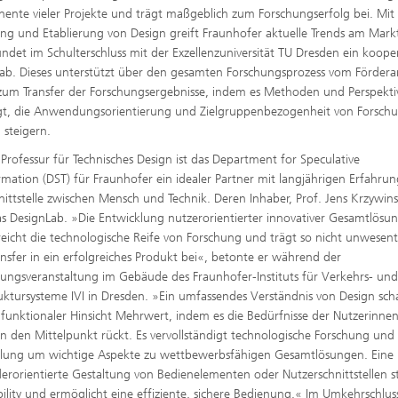
nte vieler Projekte und trägt maßgeblich zum Forschungserfolg bei. Mit
ng und Etablierung von Design greift Fraunhofer aktuelle Trends am Mark
ndet im Schulterschluss mit der Exzellenzuniversität TU Dresden ein kooper
ab. Dieses unterstützt über den gesamten Forschungsprozess vom Fördera
 zum Transfer der Forschungsergebnisse, indem es Methoden und Perspekt
gt, die Anwendungsorientierung und Zielgruppenbezogenheit von Forsch
®
 steigern.
 Professur für Technisches Design ist das Department for Speculative
rmation (DST) für Fraunhofer ein idealer Partner mit langjährigen Erfahru
nittstelle zwischen Mensch und Technik. Deren Inhaber, Prof. Jens Krzywins
das DesignLab. »Die Entwicklung nutzer­orientierter innovativer Gesamtlösu
reicht die technologische Reife von Forschung und trägt so nicht unwesent
nsfer in ein erfolgreiches Produkt bei«, betonte er während der
ungsveranstaltung im Gebäude des Fraunhofer-Instituts für Verkehrs- un
ruktursysteme IVI in Dresden. »Ein umfassendes Verständnis von Design sch
 funktionaler Hinsicht Mehrwert, indem es die Bedürfnisse der Nutzerinne
in den Mittelpunkt rückt. Es vervollständigt technologische Forschung und
lung um wichtige Aspekte zu wettbewerbsfähigen Gesamtlösungen. Eine
rorientierte Gestaltung von Bedienelementen oder Nutzerschnittstellen s
bility und ermöglicht eine effiziente, sichere Bedienung.« Im Umkehrschlus