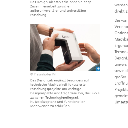
Das DesignLab stärkt die ohnehin enge
werden 
Zusammenarbeit zwischen
außeruniversitärer und universitärer
direkt 
Forschung.
Die von
Vereinb
Optione
Machbar
Ergonom
Technol
DesignL
univers
sowie d
© Fraunhofer IVI
großer 
Das DesignLab ergänzt besonders auf
Eröffnu
technische Machbarkeit fokussierte
Forschungsprojekte um wichtige
Projekt
Designaspekte und trägt dazu bei, die Lücke
gemeins
zwischen Technologiereifegrad,
Nutzerakzeptanz und funktionellen
Umsetz
Mehrwerten zu schließen.