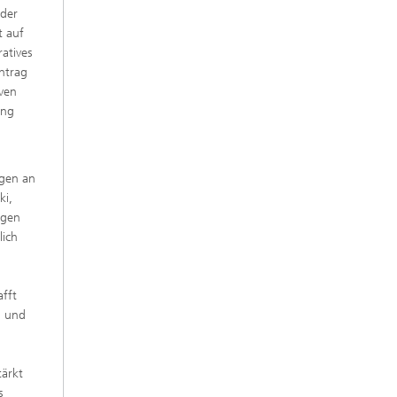
 der
t auf
atives
ntrag
iven
ung
ngen an
ki,
ngen
lich
d
afft
n und
tärkt
s