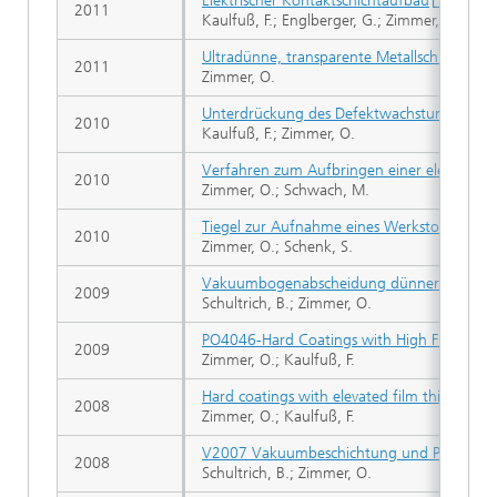
Elektrischer Kontaktschichtaufbau
2011
Kaulfuß, F.; Englberger, G.; Zimmer, O.
Ultradünne, transparente Metallschichtsyste
2011
Zimmer, O.
Unterdrückung des Defektwachstums. Neue P
2010
Kaulfuß, F.; Zimmer, O.
Verfahren zum Aufbringen einer elektrisch l
2010
Zimmer, O.; Schwach, M.
Tiegel zur Aufnahme eines Werkstoffs, der
2010
Zimmer, O.; Schenk, S.
Vakuumbogenabscheidung dünner Schicht
2009
Schultrich, B.; Zimmer, O.
PO4046-Hard Coatings with High Film Thic
2009
Zimmer, O.; Kaulfuß, F.
Hard coatings with elevated film thickness
2008
Zimmer, O.; Kaulfuß, F.
V2007 Vakuumbeschichtung und Plasmaober
2008
Schultrich, B.; Zimmer, O.