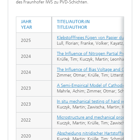
des Fraunhofer IWS zu PVD-Schichten.
JAHR
TITEL/AUTOR:IN
YEAR
TITLE/AUTHOR
Klebstofffreies Fügen von Papier durch lase
2025
Lull, Florian; Franke, Volker; Kayatz, Fabia
The Influence of Nitrogen Partial Pressure 
2024
Krülle, Tim; Kuczyk, Martin; Leonhardt, Mic
The Influence of Bias Voltage and Gas Pres
2024
Zimmer, Otmar; Krülle, Tim; Litterst, Thoma
A Semi-Empirical Model of Cathodic Arc Spo
2023
Mahrle, Achim; Zimmer, Otmar; Schenk, Ste
In situ mechanical testing of hard yet tough
2023
Kuczyk, Martin; Zawischa, Martin; Krülle, T
Microstructure and mechanical properties of
2022
Kuczyk, Martin; Krülle, Tim; Zawischa, Mar
Abscheidung nitridischer Hartstoffschichte
2020
Kuczyk, Martin; Krülle, Tim; Schmidt, Oliv