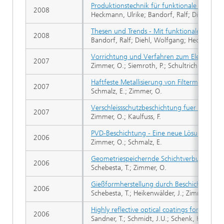
Produktionstechnik für funktionale Oberflä
2008
Heckmann, Ulrike; Bandorf, Ralf; Diehl, Wo
Thesen und Trends - Mit funktionalen Oberf
2008
Bandorf, Ralf; Diehl, Wolfgang; Heckmann, 
Vorrichtung und Verfahren zum Elektronens
2007
Zimmer, O.; Siemroth, P.; Schultrich, B.; Sch
Haftfeste Metallisierung von Filtermedien 
2007
Schmalz, E.; Zimmer, O.
Verschleissschutzbeschichtung fuer Bauteil
2007
Zimmer, O.; Kaulfuss, F.
PVD-Beschichtung - Eine neue Lösung zur an
2006
Zimmer, O.; Schmalz, E.
Geometriespeichernde Schichtverbunde für 
2006
Schebesta, T.; Zimmer, O.
Gießformherstellung durch Beschichtung v
2006
Schebesta, T.; Heikenwälder, J.; Zimmer, O.
Highly reflective optical coatings for high 
2006
Sandner, T.; Schmidt, J.U.; Schenk, H.; Lakner