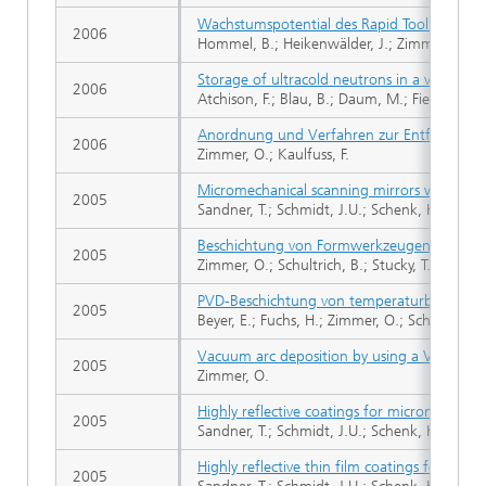
Wachstumspotential des Rapid Tooling durch
2006
Hommel, B.; Heikenwälder, J.; Zimmer, O.
Storage of ultracold neutrons in a volume 
2006
Atchison, F.; Blau, B.; Daum, M.; Fierlinger, 
Anordnung und Verfahren zur Entfernung vo
2006
Zimmer, O.; Kaulfuss, F.
Micromechanical scanning mirrors with highl
2005
Sandner, T.; Schmidt, J.U.; Schenk, H.; Lakner
Beschichtung von Formwerkzeugen - Chanc
2005
Zimmer, O.; Schultrich, B.; Stucky, T.; Endler, 
PVD-Beschichtung von temperaturbeständige
2005
Beyer, E.; Fuchs, H.; Zimmer, O.; Schmalz, E.
Vacuum arc deposition by using a Venetian bl
2005
Zimmer, O.
Highly reflective coatings for micromechani
2005
Sandner, T.; Schmidt, J.U.; Schenk, H.; Lakner
Highly reflective thin film coatings for hig
2005