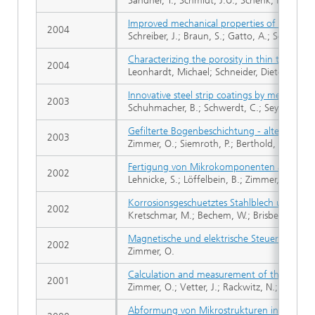
Sandner, T.; Schmidt, J.U.; Schenk, H.; Lakner
Improved mechanical properties of metallic 
2004
Schreiber, J.; Braun, S.; Gatto, A.; Schenk, H
Characterizing the porosity in thin titanium 
2004
Leonhardt, Michael; Schneider, Dieter; Kaspa
Innovative steel strip coatings by means of
2003
Schuhmacher, B.; Schwerdt, C.; Seyfert, U.;
Gefilterte Bogenbeschichtung - alte Probl
2003
Zimmer, O.; Siemroth, P.; Berthold, J.; Hilge
Fertigung von Mikrokomponenten aus Glas
2002
Lehnicke, S.; Löffelbein, B.; Zimmer, O.; Füti
Korrosionsgeschuetztes Stahlblech und Verf
2002
Kretschmar, M.; Bechem, W.; Brisberger, R.; 
Magnetische und elektrische Steuerung d
2002
Zimmer, O.
Calculation and measurement of the time de
2001
Zimmer, O.; Vetter, J.; Rackwitz, N.; Siemroth
Abformung von Mikrostrukturen in Glas