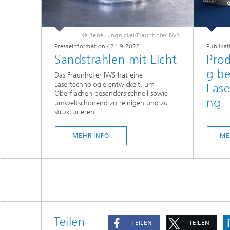
© René Jungnickel/Fraunhofer IWS
Presseinformation
/
21.9.2022
Publikat
Sandstrahlen mit Licht
Prod
g be
Das Fraunhofer IWS hat eine
Lasertechnologie entwickelt, um
Lase
Oberflächen besonders schnell sowie
ng
umweltschonend zu reinigen und zu
strukturieren.
MEHR INFO
ME
Teilen
TEILEN
TEILEN