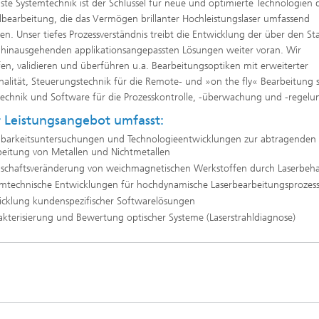
te Systemtechnik ist der Schlüssel für neue und optimierte Technologien 
lbearbeitung, die das Vermögen brillanter Hochleistungslaser umfassend
e Inspektionstechnik
en. Unser tiefes Prozessverständnis treibt die Entwicklung der über den St
Wärmebehandlung und Thermisc
 hinausgehenden applikationsangepassten Lösungen weiter voran. Wir
Beschichten
en, validieren und überführen u.a. Bearbeitungsoptiken mit erweiterter
nalität, Steuerungstechnik für die Remote- und »on the fly« Bearbeitung 
Mikro- und Biosystemtechnik
echnik und Software für die Prozesskontrolle, -überwachung und -regelu
 Leistungsangebot umfasst:
Echtzeitverarbeitung und
Datenmanagement
barkeitsuntersuchungen und Technologieentwicklungen zur abtragenden
beitung von Metallen und Nichtmetallen
nschaftsveränderung von weichmagnetischen Werkstoffen durch Laserbeh
emtechnische Entwicklungen für hochdynamische Laserbearbeitungsprozes
icklung kundenspezifischer Softwarelösungen
kterisierung und Bewertung optischer Systeme (Laserstrahldiagnose)