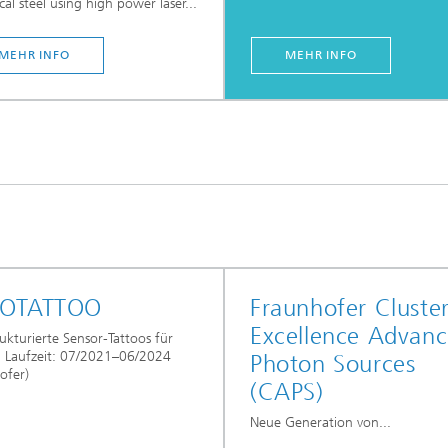
ical steel using high power laser...
MEHR INFO
MEHR INFO
OTATTOO
Fraunhofer Cluster
Excellence Advan
rukturierte Sensor-Tattoos für
 Laufzeit: 07/2021–06/2024
Photon Sources
ofer)
(CAPS)
Neue Generation von...