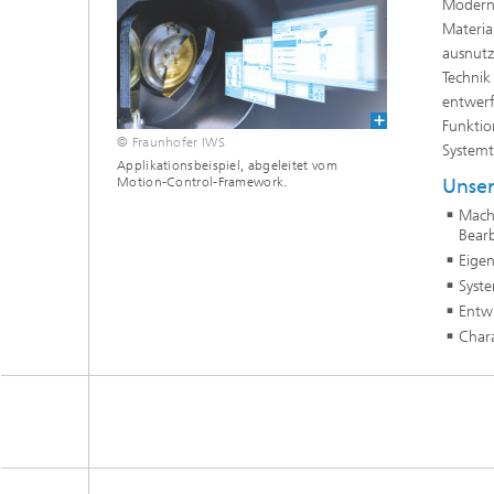
Moderns
Tribologische und Funktionale
Materia
Schichten
Optisch
ausnutz
Technik
Schichtcharakterisierung
entwerf
Funktio
PVD-Schichten
© Fraunhofer IWS
Systemt
Applikationsbeispiel, abgeleitet vom
Motion-Control-Framework.
Unser
Tribologische Systeme
Mach
Bear
Eige
Syst
Entw
Chara