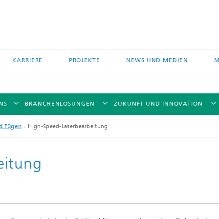
KARRIERE
PROJEKTE
NEWS UND MEDIEN
M
NS
BRANCHENLÖSUNGEN
ZUKUNFT UND INNOVATION
d Fügen
High-Speed-Laserbearbeitung
eitung
Auftragschweißen und
 Partikelfiltration
Hybridverfahren
Pulverbettverfahren und Drucken
e Fasertechnologie