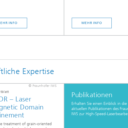
EHR INFO
MEHR INFO
liche Expertise
© Fraunhofer IWS
tblatt
Publikationen
R – Laser
Erhalten Sie einen Einblick in die
gnetic Domain
aktuellen Publikationen des Fra
inement
IWS zur High-Speed-Laserbearbe
ce treatment of grain-oriented