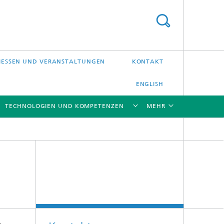
ESSEN UND VERANSTALTUNGEN
KONTAKT
ENGLISH
TECHNOLOGIEN UND KOMPETENZEN
MEHR
[X]
[X]
[X]
[X]
Laser-Präzisionsbearbeitung
Laserschweißen