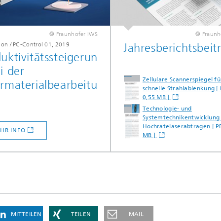
© Fraunhofer IWS
© Fraunh
ion / PC-Control 01, 2019
Jahresberichtsbeit
uktivitätssteigerun
i der
Zellulare Scannerspiegel fü
rmaterialbearbeitu
schnelle Strahlablenkung [
0,55 MB ]
Technologie- und
Systemtechnikentwicklung 
Hochratelaserabtragen [ P
HR INFO
MB ]
MITTEILEN
TEILEN
MAIL