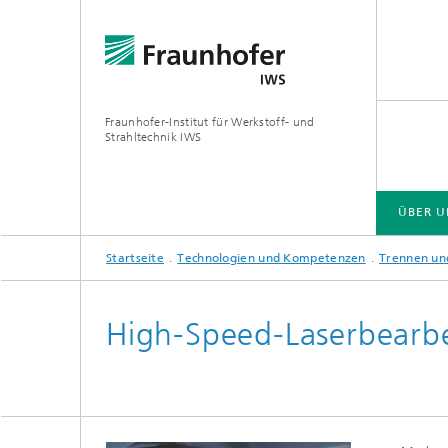
Fraunhofer-Institut für Werkstoff- und
Strahltechnik IWS
ÜBER U
Startseite
Technologien und Kompetenzen
Trennen un
ÜBER UNS
BRANCHENLÖSUNGEN
ZUKUNFT UND INNOVATION
TECHNOLOGIEN UND KOMPETENZEN
High-Speed-Laserbearb
EUV- und Röntgenoptik
Gas- und
Reaktive Multischichten
Optisch