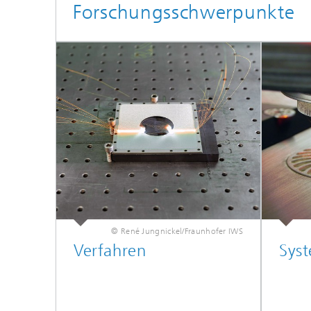
Forschungsschwerpunkte
© René Jungnickel/Fraunhofer IWS
Verfahren
Sys