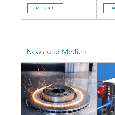
MEHR INFO
M
News und Medien