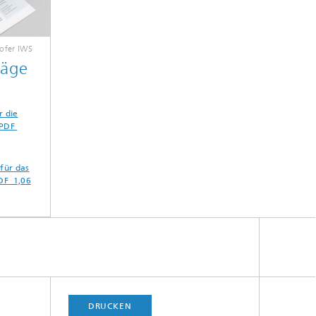
ofer IWS
räge
r die
 PDF
für das
DF 1,06
DRUCKEN