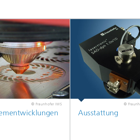
®
© Fraunhofer IWS
© Fraunh
tementwicklungen
Ausstattung