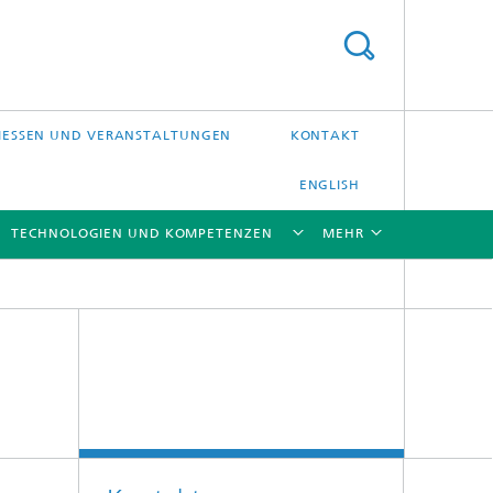
ESSEN UND VERANSTALTUNGEN
KONTAKT
ENGLISH
TECHNOLOGIEN UND KOMPETENZEN
MEHR
[X]
[X]
[X]
[X]
Laser-Präzisionsbearbeitung
Laserschweißen