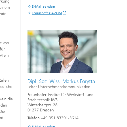
irkung
E-Mail senden
 einem
Fraunhofer AZOM
Ende
ät von
für
M ein
Zellen
Dipl.-Soz. Wiss. Markus Forytta
iedliche
Leiter Unternehmenskommunikation
Fraunhofer-Institut für Werkstoff- und
keln die
Strahltechnik IWS
Winterbergstr. 28
hoden
01277 Dresden
Die
nd
Telefon +49 351 83391-3614
E-Mail senden