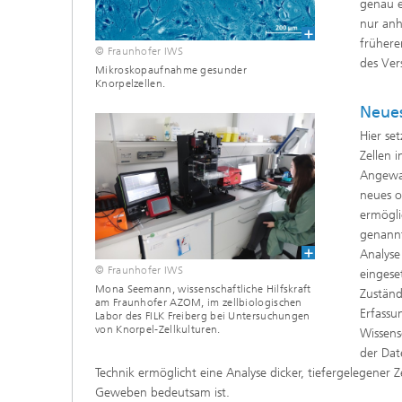
genau e
nur anh
frühere
© Fraunhofer IWS
des Ver
Mikroskopaufnahme gesunder
Knorpelzellen.
Neues
Hier se
Zellen 
Angewa
neues o
ermögli
genannt
Analyse
© Fraunhofer IWS
eingese
Mona Seemann, wissenschaftliche Hilfskraft
Zuständ
am Fraunhofer AZOM, im zellbiologischen
Erfassu
Labor des FILK Freiberg bei Untersuchungen
von Knorpel-Zellkulturen.
Wissens
der Dat
Technik ermöglicht eine Analyse dicker, tiefergelegener
Geweben bedeutsam ist.