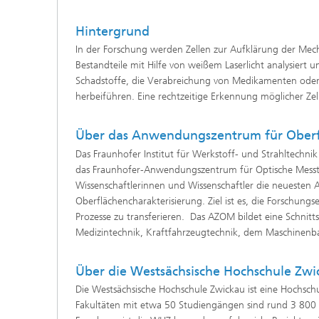
Hintergrund
In der Forschung werden Zellen zur Aufklärung der Mec
Bestandteile mit Hilfe von weißem Laserlicht analysiert
Schadstoffe, die Verabreichung von Medikamenten ode
herbeiführen. Eine rechtzeitige Erkennung möglicher Zell
Über das Anwendungszentrum für Oberf
Das Fraunhofer Institut für Werkstoff- und Strahltechn
das Fraunhofer-Anwendungszentrum für Optische Messt
Wissenschaftlerinnen und Wissenschaftler die neuesten A
Oberflächencharakterisierung. Ziel ist es, die Forschungse
Prozesse zu transferieren. Das AZOM bildet eine Schnitt
Medizintechnik, Kraftfahrzeugtechnik, dem Maschinenba
Über die Westsächsische Hochschule Zw
Die Westsächsische Hochschule Zwickau ist eine Hochsch
Fakultäten mit etwa 50 Studiengängen sind rund 3 800 