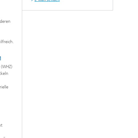
 deren
lfreich.
M
u (WHZ)
ckeln
ielle
ht