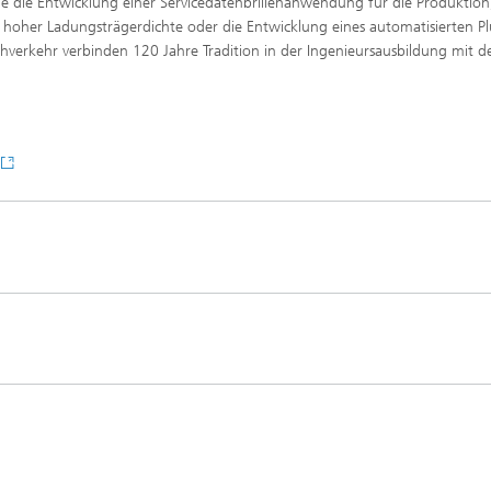
ie die Entwicklung einer Servicedatenbrillenanwendung für die Produktion
 hoher Ladungsträgerdichte oder die Entwicklung eines automatisierten Pl
hverkehr verbinden 120 Jahre Tradition in der Ingenieursausbildung mit d