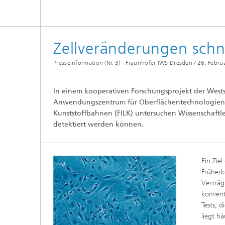
Tribologische und Funktionale
Schichten
Optisch
Schichtcharakterisierung
Zellveränderungen schn
PVD-Schichten
Presseinformation (Nr. 3) - Fraunhofer IWS Dresden /
26. Febru
Tribologische Systeme
In einem kooperativen Forschungsprojekt der West
Anwendungszentrum für Oberflächentechnologien u
Kunststoffbahnen (FILK) untersuchen Wissenschaft
detektiert werden können.
Ein Zie
Früherk
Verträg
konvent
Tests, 
liegt h