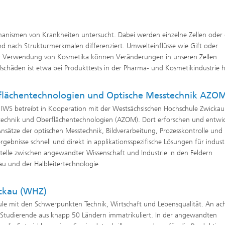
hanismen von Krankheiten untersucht. Dabei werden einzelne Zellen oder
 und nach Strukturmerkmalen differenziert. Umwelteinflüsse wie Gift oder
r Verwendung von Kosmetika können Veränderungen in unseren Zellen
schäden ist etwa bei Produkttests in der Pharma- und Kosmetikindustrie hi
lächentechnologien und Optische Messtechnik AZO
ik IWS betreibt in Kooperation mit der Westsächsischen Hochschule Zwicka
echnik und Oberflächentechnologien (AZOM). Dort erforschen und entwi
nsätze der optischen Messtechnik, Bildverarbeitung, Prozesskontrolle und
rgebnisse schnell und direkt in applikationsspezifische Lösungen für industr
stelle zwischen angewandter Wissenschaft und Industrie in den Feldern
u und der Halbleitertechnologie.
ickau (WHZ)
ule mit den Schwerpunkten Technik, Wirtschaft und Lebensqualität. An ac
Studierende aus knapp 50 Ländern immatrikuliert. In der angewandten