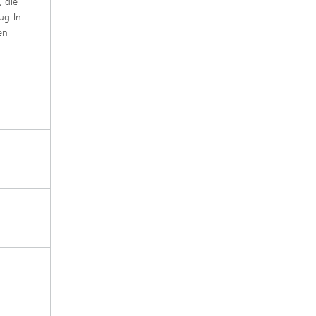
, die
ug‐In‐
en