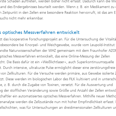
rste Schäden auftreten, werden bisher nicht erfasst. Dadurch kann die W
and des Endergebnisses beurteilt werden. Wenn z. B. ein Medikament zu
n Zeitpunkt in den Zellen eine besondere Reaktion hervorruft, ist das am 
suchs nicht mehr erkennbar.
 optisches Messverfahren entwickelt
®
tzt das kooperative Forschungsprojekt an. Für die Untersuchung der Vitalit
insbesondere bei Knorpel- und Weichgewebe, wurde vom Leupold-Institut 
ndte Naturwissenschaften der WHZ gemeinsam mit dem Fraunhofer AZO
ptisches Messverfahren entwickelt, das eine Online-Messung der Zellen
cht. Die Basis dafür ist ein »Weißlichtlaser«, auch Superkontinuumsquelle
. Durch intensive, ultrakurze Pulse ermöglicht dieser eine zerstörungsfreie
 von Zellkulturen. Für die Versuche werden primäre, aus Gewebe isolierte 
tzt. Diese werden im biologischen Labor des FILK kultiviert und in untersch
e, z. B. durch die Zugabe von Toxinen, versetzt. Für die Auswertung und
ng der stofflichen Veränderung sowie Größe und Anzahl der Zellen entwic
chaftler ein automatisiertes optisches Messverfahren. Mithilfe neuer Met
enanalyse werden die Zellzustände nun mit hoher Empfindlichkeit erfasst. 
 Zellschichten, was für Untersuchungen an dreidimensionalen Zellkulturen u