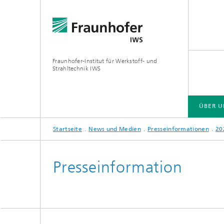
Fraunhofer-Institut für Werkstoff- und
Strahltechnik IWS
ÜBER U
Startseite
News und Medien
Presseinformationen
20
ÜBER UNS
BRANCHENLÖSUNGEN
ZUKUNFT UND INNOVATION
TECHNOLOGIEN UND KOMPETENZEN
Presseinformation
EUV- und Röntgenoptik
Gas- und
Reaktive Multischichten
Optisch