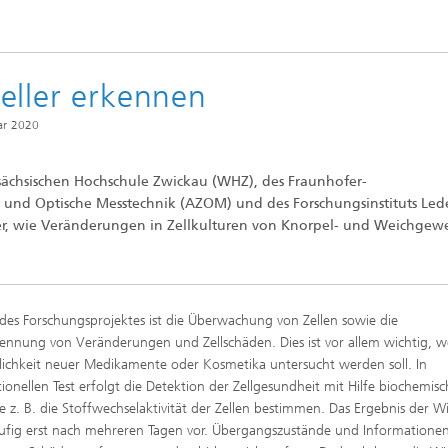
e Inspektionstechnik
Wärmebehandlung und Thermisc
Beschichten
eller erkennen
Mikro- und Biosystemtechnik
ar 2020
Echtzeitverarbeitung und
sächsischen Hochschule Zwickau (WHZ), des Fraunhofer-
Datenmanagement
nd Optische Messtechnik (AZOM) und des Forschungsinstituts Led
ler, wie Veränderungen in Zellkulturen von Knorpel- und Weichgew
l des Forschungsprojektes ist die Überwachung von Zellen sowie die
ennung von Veränderungen und Zellschäden. Dies ist vor allem wichtig, w
lichkeit neuer Medikamente oder Kosmetika untersucht werden soll. In
ionellen Test erfolgt die Detektion der Zellgesundheit mit Hilfe biochemisc
die z. B. die Stoffwechselaktivität der Zellen bestimmen. Das Ergebnis der 
äufig erst nach mehreren Tagen vor. Übergangszustände und Informatione