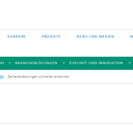
KARRIERE
PROJEKTE
NEWS UND MEDIEN
M
NS
BRANCHENLÖSUNGEN
ZUKUNFT UND INNOVATION
20
Zellveränderungen schneller erkennen
Auftragschweißen und
 Partikelfiltration
Hybridverfahren
Pulverbettverfahren und Drucken
e Fasertechnologie