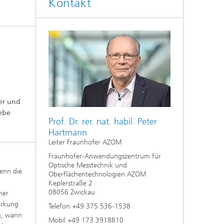
Kontakt
Auslegung und Sonderverfahren
hes
Kleben und Faserverbundtechnik
High-Speed-Laserbearbeitung
Laserschneiden
er und
ebe
Prozessauslegung und -analyse
Prof. Dr. rer. nat. habil. Peter
Hartmann
Leiter Fraunhofer AZOM
Fraunhofer-Anwendungszentrum für
Optische Messtechnik und
enn die
Oberflächentechnologien AZOM
Keplerstraße 2
08056 Zwickau
her
Wirkung
Telefon +49 375 536-1538
n, wann
Mobil +49 173 3918810