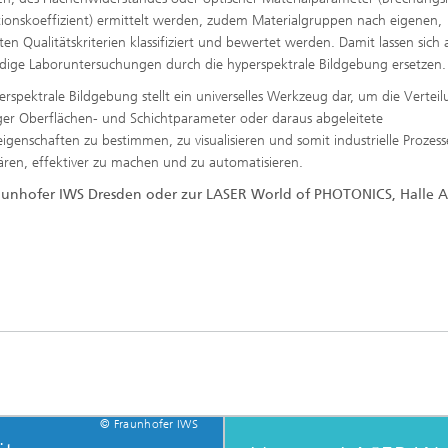
ionskoeffizient) ermittelt werden, zudem Materialgruppen nach eigenen,
rten Qualitätskriterien klassifiziert und bewertet werden. Damit lassen sich
ige Laboruntersuchungen durch die hyperspektrale Bildgebung ersetzen.
erspektrale Bildgebung stellt ein universelles Werkzeug dar, um die Vertei
tiger Oberflächen- und Schichtparameter oder daraus abgeleitete
igenschaften zu bestimmen, zu visualisieren und somit industrielle Prozess
ären, effektiver zu machen und zu automatisieren.
raunhofer IWS Dresden oder zur LASER World of PHOTONICS, Halle A
© Fraunhofer IWS