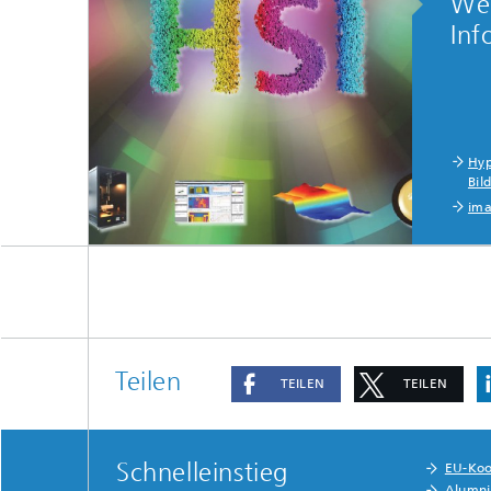
Wei
Inf
Hyp
Bil
ima
Teilen
TEILEN
TEILEN
Schnelleinstieg
EU-Koo
Alumni