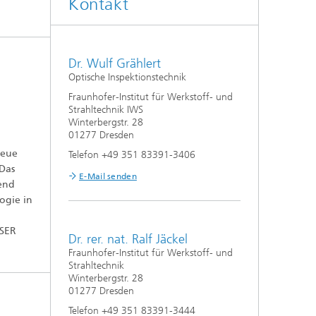
Kontakt
Auslegung und Sonderverfahren
hes
Kleben und Faserverbundtechnik
Dr. Wulf Grählert
Optische Inspektionstechnik
High-Speed-Laserbearbeitung
Fraunhofer-Institut für Werkstoff- und
Strahltechnik IWS
Winterbergstr. 28
Laserschneiden
01277 Dresden
neue
Telefon +49 351 83391-3406
Prozessauslegung und -analyse
 Das
E-Mail senden
send
ogie in
ASER
Dr. rer. nat. Ralf Jäckel
Fraunhofer-Institut für Werkstoff- und
Strahltechnik
Winterbergstr. 28
01277 Dresden
Telefon +49 351 83391-3444