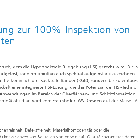
e Inspektionstechnik
Wärmebehandlung und Thermisc
Beschichten
bung zur 100%-Inspektion von
hten
Mikro- und Biosystemtechnik
Echtzeitverarbeitung und
Datenmanagement
spruch, dem die Hyperspektrale Bildgebung (HSI) gerecht wird. Die 
aufgelöst, sondern simultan auch spektral aufgelöst aufzuzeichnen.
r herkömmlich drei spektrale Bänder (RGB), sondern bis zu eintau
elt eine integrierte HSI-Lösung, die das Potenzial der HSI-Technol
r Anwendungen im Bereich der Oberflächen- und Schichtinspektion
manto® obsidian wird vom Fraunhofer IWS Dresden auf der Messe L
chenreinheit, Defektfreiheit, Materialhomogenität oder die
dickenvarianzen von Bauteilen sind beispielhaft Qualitätsparameter, deren