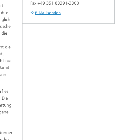
Fax +49 351 83391-3300
rt
 ihre
E-Mail senden
iglich
sische
 die
ht die
st,
cht nur
Damit
kann
rf es
 Die
ertung
igene
 dünner
index,