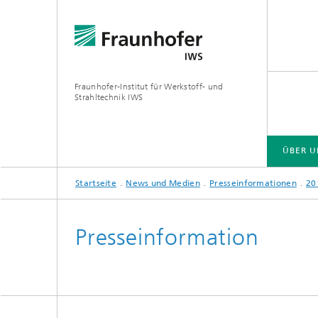
Fraunhofer-Institut für Werkstoff- und
Strahltechnik IWS
ÜBER U
Startseite
News und Medien
Presseinformationen
20
ÜBER UNS
BRANCHENLÖSUNGEN
ZUKUNFT UND INNOVATION
TECHNOLOGIEN UND KOMPETENZEN
Presseinformation
EUV- und Röntgenoptik
Gas- und
Reaktive Multischichten
Optisch