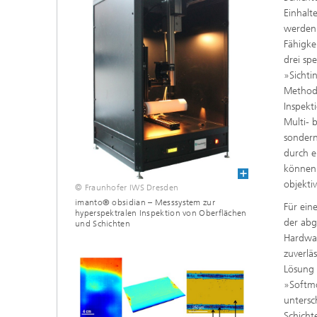
Einhalt
werden 
Fähigke
drei sp
»Sichti
Methode
Inspekt
Multi- 
sondern
durch e
können
objektiv
© Fraunhofer IWS Dresden
imanto® obsidian – Messsystem zur
Für ein
hyperspektralen Inspektion von Oberflächen
der abg
und Schichten
Hardwa
zuverlä
Lösun
»Softmo
untersc
Schicht