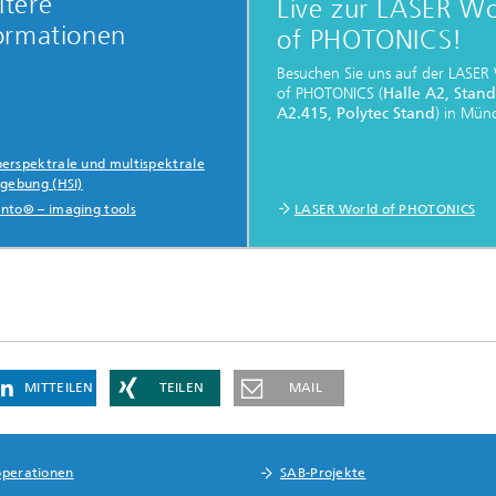
tere
Live zur LASER Wo
ormationen
of PHOTONICS!
Besuchen Sie uns auf der LASER
of PHOTONICS (
Halle A2, Stand
A2.415, Polytec Stand
) in Mün
erspektrale und multispektrale
dgebung (HSI)
nto® – imaging tools
LASER World of PHOTONICS
MITTEILEN
TEILEN
MAIL
perationen
SAB-Projekte