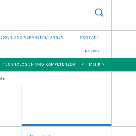
ESSEN UND VERANSTALTUNGEN
KONTAKT
ENGLISH
TECHNOLOGIEN UND KOMPETENZEN
MEHR
hten
[X]
[X]
[X]
[X]
Laser-Präzisionsbearbeitung
Laserschweißen