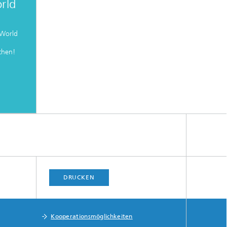
rld
 World
chen!
DRUCKEN
Kooperationsmöglichkeiten