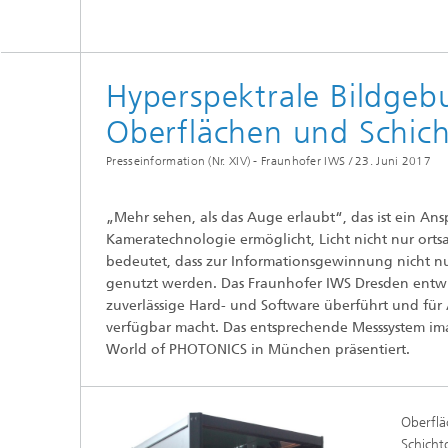
Tribologische und Funktionale
Schichten
Optisch
Schichtcharakterisierung
Hyperspektrale Bildge
Oberflächen und Schic
PVD-Schichten
Presseinformation (Nr. XIV) - Fraunhofer IWS /
23. Juni 2017
Tribologische Systeme
„Mehr sehen, als das Auge erlaubt“, das ist ein An
Kameratechnologie ermöglicht, Licht nicht nur orts
bedeutet, dass zur Informationsgewinnung nicht nu
genutzt werden. Das Fraunhofer IWS Dresden entwick
zuverlässige Hard- und Software überführt und fü
verfügbar macht. Das entsprechende Messsystem i
World of PHOTONICS in München präsentiert.
Oberflä
Schicht