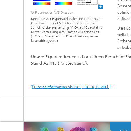
Absorpt
definie
© Fraunhofer IWS Dresden
aufwend
Beispiele zur Hyperspektralen Inspektion von
Oberflächen und Schichten; links: laterale
Schichtdickenverteilung (AlOx auf Edelstahl);
Die Hyp
Mitte: Verteilung des Flächenwiderstandes
vielfäl
(ITO auf Glas); rechts: Klassifizierung einer
Laserabtragsspur
Probene
aufzukl
Unsere Experten freuen sich auf Ihren Besuch im F
Stand A2.415 (Polytec Stand).
Presseinformation als PDF [ PDF 0,16 MB ]