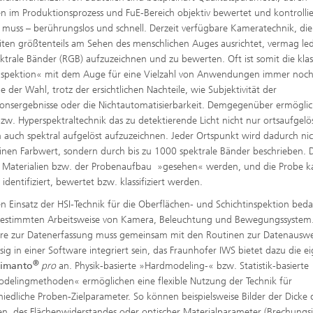
en im Produktionsprozess und FuE-Bereich objektiv bewertet und kontrollie
muss – berührungslos und schnell. Derzeit verfügbare Kameratechnik, die
iten größtenteils am Sehen des menschlichen Auges ausrichtet, vermag led
ektrale Bänder (RGB) aufzuzeichnen und zu bewerten. Oft ist somit die klas
nspektion« mit dem Auge für eine Vielzahl von Anwendungen immer noch
 der Wahl, trotz der ersichtlichen Nachteile, wie Subjektivität der
®
ionsergebnisse oder die Nichtautomatisierbarkeit. Demgegenüber ermöglic
bzw. Hyperspektraltechnik das zu detektierende Licht nicht nur ortsaufgelö
 auch spektral aufgelöst aufzuzeichnen. Jeder Ortspunkt wird dadurch ni
inen Farbwert, sondern durch bis zu 1000 spektrale Bänder beschrieben. 
 Materialien bzw. der Probenaufbau »gesehen« werden, und die Probe 
 identifiziert, bewertet bzw. klassifiziert werden.
en Einsatz der HSI-Technik für die Oberflächen- und Schichtinspektion beda
estimmten Arbeitsweise von Kamera, Beleuchtung und Bewegungssystem.
re zur Datenerfassung muss gemeinsam mit den Routinen zur Datenausw
ssig in einer Software integriert sein, das Fraunhofer IWS bietet dazu die e
®
g
imanto
pro
an. Physik-basierte »Hardmodeling-« bzw. Statistik-basierte
delingmethoden« ermöglichen eine flexible Nutzung der Technik für
hiedliche Proben-Zielparameter. So können beispielsweise Bilder der Dicke
en, des Flächenwiderstandes oder optischer Materialparameter (Brechungs