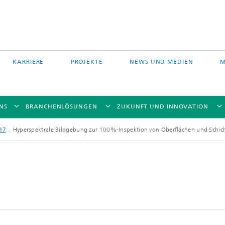
KARRIERE
PROJEKTE
NEWS UND MEDIEN
M
NS
BRANCHENLÖSUNGEN
ZUKUNFT UND INNOVATION
17
Hyperspektrale Bildgebung zur 100%-Inspektion von Oberflächen und Schic
Auftragschweißen und
 Partikelfiltration
Hybridverfahren
Pulverbettverfahren und Drucken
e Fasertechnologie