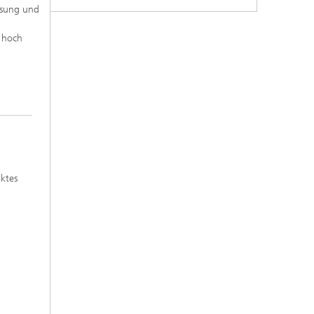
ösung und
 hoch
uktes