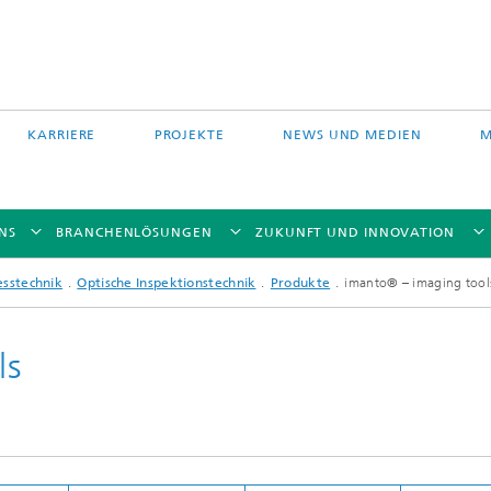
KARRIERE
PROJEKTE
NEWS UND MEDIEN
M
NS
BRANCHENLÖSUNGEN
ZUKUNFT UND INNOVATION
esstechnik
Optische Inspektionstechnik
Produkte
imanto® – imaging tool
ls
Auftragschweißen und
 Partikelfiltration
Hybridverfahren
Pulverbettverfahren und Drucken
e Fasertechnologie