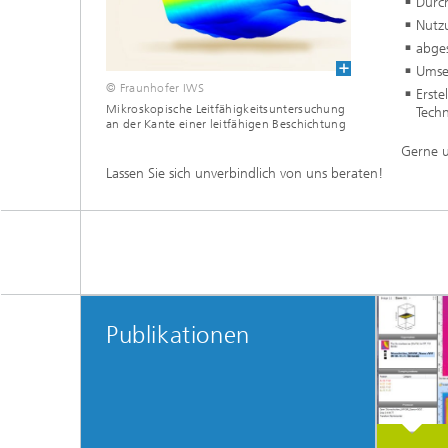
Durc
Nutzu
abge
Umse
© Fraunhofer IWS
Erste
Mikroskopische Leitfähigkeitsuntersuchung
Tech
an der Kante einer leitfähigen Beschichtung
Gerne u
Lassen Sie sich unverbindlich von uns beraten!
Publikationen