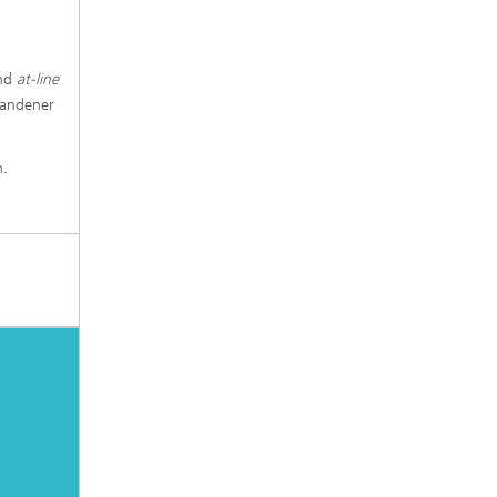
nd
at-line
handener
n.