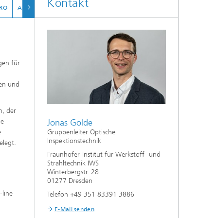
Kontakt
RO
ANWENDUNGEN
DOWNLOAD DEMODATEN
Auslegung und Sonderverfahren
hes
Kleben und Faserverbundtechnik
High-Speed-Laserbearbeitung
gen für
gen und
Laserschneiden
n, der
Prozessauslegung und -analyse
Jonas Golde
he
Gruppenleiter Optische
e
Inspektionstechnik
elegt.
Fraunhofer-Institut für Werkstoff- und
Strahltechnik IWS
Winterbergstr. 28
01277 Dresden
-line
Telefon +49 351 83391 3886
E-Mail senden