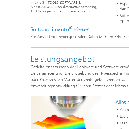
imanto® - TOOLS, SOFTWARE &
Hype
APPLICATIONS, Non-destructive screening,
der O
100 % inspection and characterization
Soft
optim
®
Software
imanto
viewer
Zur Ansicht von hyperspektralen Daten (z. B. im ENVI F
Leistungsangebot
Gezielte Anpassungen der Hardware und Software ermög
Zielparameter und. Die Bildgebung des Hyperspectral Im
oder Prozesses, ein Vorteil der weitergeben werden ka
Anwendungsentwicklung für Ihren Prozess oder Messpla
Alles
Adapt
Eval
Etab