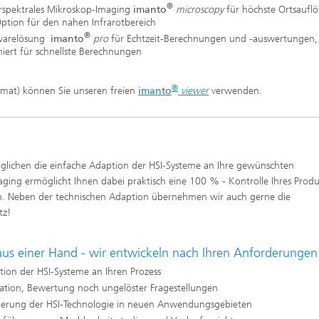
®
rspektrales Mikroskop-Imaging
imanto
microscopy
für höchste Ortsaufl
ption für den nahen Infrarotbereich
®
warelösung
imanto
pro
für Echtzeit-Berechnungen und -auswertungen,
iert für schnellste Berechnungen
®
ormat) können Sie unseren freien
imanto
viewer
verwenden.
®
lichen die einfache Adaption der HSI-Systeme an Ihre gewünschten
aging ermöglicht Ihnen dabei praktisch eine 100 % - Kontrolle Ihres Prod
nn. Neben der technischen Adaption übernehmen wir auch gerne die
tz!
 aus einer Hand - wir entwickeln nach Ihren Anforderungen
ion der HSI-Systeme an Ihren Prozess
uation, Bewertung noch ungelöster Fragestellungen
lierung der HSI-Technologie in neuen Anwendungsgebieten