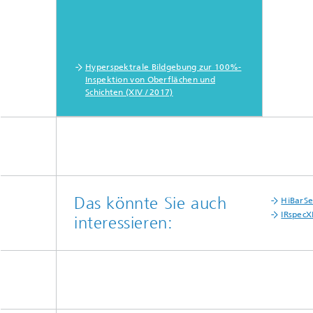
Hyperspektrale Bildgebung zur 100%-
Inspektion von Oberflächen und
Schichten (XIV / 2017)
Das könnte Sie auch
HiBarS
IRspecX
interessieren: