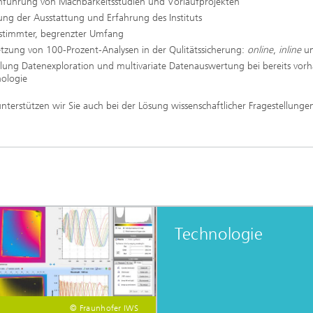
hführung von Machbarkeitsstudien und Vorlaufprojekten
ng der Ausstattung und Erfahrung des Instituts
stimmter, begrenzter Umfang
tzung von 100-Prozent-Analysen in der Qulitätssicherung:
online
,
inline
u
llung Datenexploration und multivariate Datenauswertung bei bereits vor
nologie
nterstützen wir Sie auch bei der Lösung wissenschaftlicher Fragestellunge
Technologie
© Fraunhofer IWS