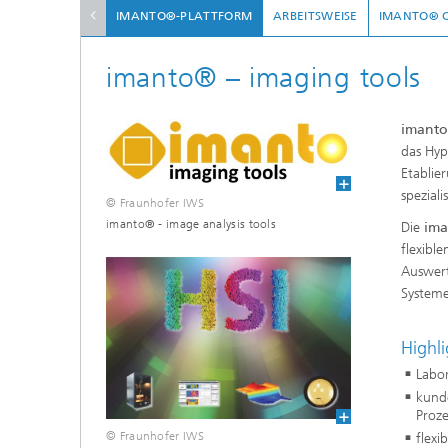
Tribologische und Funktionale
IMANTO®-PLATTFORM
ARBEITSWEISE
IMANTO® O
Schichten
Optisch
imanto® – imaging tools
Schichtcharakterisierung
PVD-Schichten
imant
das Hyp
Etablie
Tribologische Systeme
spezial
© Fraunhofer IWS
imanto® - image analysis tools
Die
ima
flexibl
Auswert
Systeme
Highl
Labo
kunde
Proz
© Fraunhofer IWS
flex