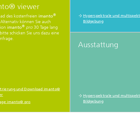
nto® viewer
®
Hyperspektrale und multispekt
ad des kostenfreien
imanto
Bildgebung
 Alternativ können Sie auch
®
sion
imanto
pro
30 Tage lang
 bitte schicken Sie uns dazu eine
nfrage.
Ausstattung
strierung und Download imanto®
er
Hyperspektrale und multispekt
Bildgebung
age imanto® pro