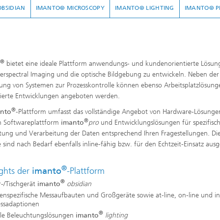
BSIDIAN
IMANTO® MICROSCOPY
IMANTO® LIGHTING
IMANTO® P
e Inspektionstechnik
Wärmebehandlung und Thermisc
Beschichten
Mikro- und Biosystemtechnik
®
o
bietet eine ideale Plattform anwendungs- und kundenorientierte Lösun
erspectral Imaging und die optische Bildgebung zu entwickeln. Neben der
Echtzeitverarbeitung und
rung von Systemen zur Prozesskontrolle können ebenso Arbeitsplatzlösun
Datenmanagement
isierte Entwicklungen angeboten werden.
®
nto
-Plattform umfasst das vollständige Angebot von Hardware-Lösunge
®
en Softwareplattform
imanto
pro
und Entwicklungslösungen für spezifisc
ung und Verarbeitung der Daten entsprechend Ihren Fragestellungen. Di
 sind nach Bedarf ebenfalls inline-fähig bzw. für den Echtzeit-Einsatz ausg
®
ights der
imanto
-Plattform
®
r-/Tischgerät
imanto
obsidian
nspezifische Messaufbauten und Großgeräte sowie at-line, on-line und in
essadaptionen
®
ible Beleuchtungslösungen
imanto
lighting