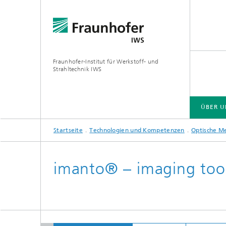
Fraunhofer-Institut für Werkstoff- und
Strahltechnik IWS
ÜBER U
Startseite
Technologien und Kompetenzen
Optische M
ÜBER UNS
BRANCHENLÖSUNGEN
ZUKUNFT UND INNOVATION
TECHNOLOGIEN UND KOMPETENZEN
imanto® – imaging too
EUV- und Röntgenoptik
Gas- und
Reaktive Multischichten
Optisch