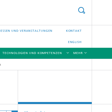
ESSEN UND VERANSTALTUNGEN
KONTAKT
ENGLISH
TECHNOLOGIEN UND KOMPETENZEN
MEHR
s
[X]
[X]
[X]
[X]
Laser-Präzisionsbearbeitung
Laserschweißen