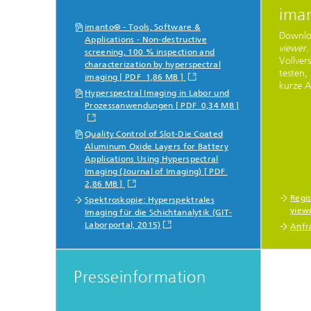
ima
imanto® - Tools, Software &
Downlo
Applications - Non-destructive
viewer
.
screening, 100 % inspection and
Vollver
characterization by hyperspectral
testen,
imaging [ PDF 1,86 MB ]
kurze A
Hyperspectral Imaging in Labor und
Prozessanwendungen [ PDF 0,34 MB ]
Quality Control of Slot-Die Coated
Aluminum Oxide Layers for Battery
Applications Using Hyperspectral
Imaging (Journal of Imaging) [ PDF
2,86 MB ]
Regi
Spektroskopie: Hyperspektrales
view
Imaging für die Schichtanalytik (GIT-
Laborportal, 2015)
Anfr
Presseinformation