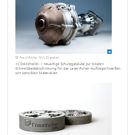
© Fraunhofer IWS Dresden
»COAXshield« – neuartige Schutzgasdüse zur lokalen
Schmelzbadabschirmung für das Laser-Pulver-Auftragschweißen
von sensiblen Materialien