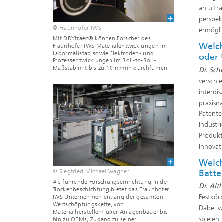
an ultr
perspek
© Fraunhofer IWS
ermögli
Mit DRYtraec® können Forscher des
Welch
Fraunhofer IWS Materialentwicklungen im
Labormaßstab sowie Elektroden- und
oder
Prozessentwicklungen im Roll-to-Roll-
Maßstab mit bis zu 10 m/min durchführen.
Dr. Sc
verschi
interdi
praxisn
Patente
Industr
Produkt
Innovat
Welch
© Siegfried Michael Wagner
Batte
Als führende Forschungseinrichtung in der
Dr. Alt
Trockenbeschichtung bietet das Fraunhofer
Festkör
IWS Unternehmen entlang der gesamten
Wertschöpfungskette, von
Dabei w
Materialherstellern über Anlagenbauer bis
spielen.
hin zu OEMs, Zugang zu seiner