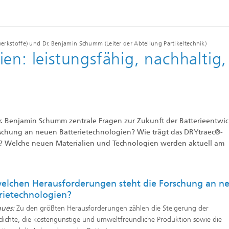
e Inspektionstechnik
Wärmebehandlung und Thermisc
Beschichten
ewerkstoffe) und Dr. Benjamin Schumm (Leiter der Abteilung Partikeltechnik)
en: leistungsfähig, nachhaltig,
Mikro- und Biosystemtechnik
Echtzeitverarbeitung und
Datenmanagement
r. Benjamin Schumm zentrale Fragen zur Zukunft der Batterieentwi
rschung an neuen Batterietechnologien? Wie trägt das DRYtraec®-
i? Welche neuen Materialien und Technologien werden aktuell am
elchen Herausforderungen steht die Forschung an n
rietechnologien?
hues:
Zu den größten Herausforderungen zählen die Steigerung der
dichte, die kostengünstige und umweltfreundliche Produktion sowie die