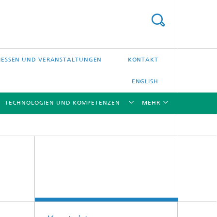
ESSEN UND VERANSTALTUNGEN
KONTAKT
ENGLISH
TECHNOLOGIEN UND KOMPETENZEN
MEHR
[X]
[X]
[X]
[X]
Laser-Präzisionsbearbeitung
Laserschweißen