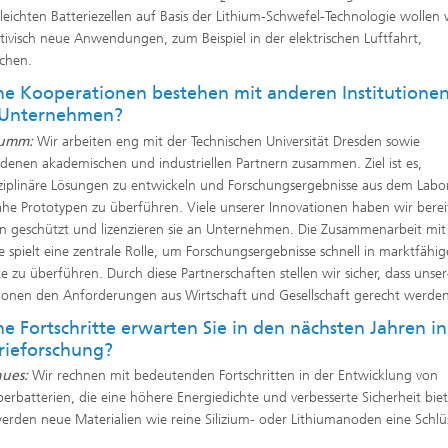
aleichten Batteriezellen auf Basis der Lithium-Schwefel-Technologie wollen 
tivisch neue Anwendungen, zum Beispiel in der elektrischen Luftfahrt,
chen.
e Kooperationen bestehen mit anderen Institutione
 Unternehmen?
humm:
Wir arbeiten eng mit der Technischen Universität Dresden sowie
edenen akademischen und industriellen Partnern zusammen. Ziel ist es,
sziplinäre Lösungen zu entwickeln und Forschungsergebnisse aus dem Labor
ahe Prototypen zu überführen. Viele unserer Innovationen haben wir berei
n geschützt und lizenzieren sie an Unternehmen. Die Zusammenarbeit mit
ie spielt eine zentrale Rolle, um Forschungsergebnisse schnell in marktfähig
e zu überführen. Durch diese Partnerschaften stellen wir sicher, dass unse
ionen den Anforderungen aus Wirtschaft und Gesellschaft gerecht werden
e Fortschritte erwarten Sie in den nächsten Jahren in
rieforschung?
hues:
Wir rechnen mit bedeutenden Fortschritten in der Entwicklung von
perbatterien, die eine höhere Energiedichte und verbesserte Sicherheit bie
erden neue Materialien wie reine Silizium- oder Lithiumanoden eine Schlüs