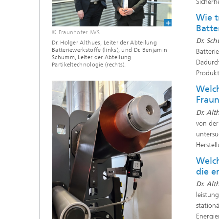
Sicherh
Wie t
Batte
© Fraunhofer IWS
Dr. Sc
Dr. Holger Althues, Leiter der Abteilung
Batteriewerkstoffe (links), und Dr. Benjamin
Batteri
Schumm, Leiter der Abteilung
Dadurch
Partikeltechnologie (rechts).
Produkt
Welch
Fraun
Dr. Alt
von der
untersu
Herstel
Welch
die e
Dr. Alt
leistun
station
Energie