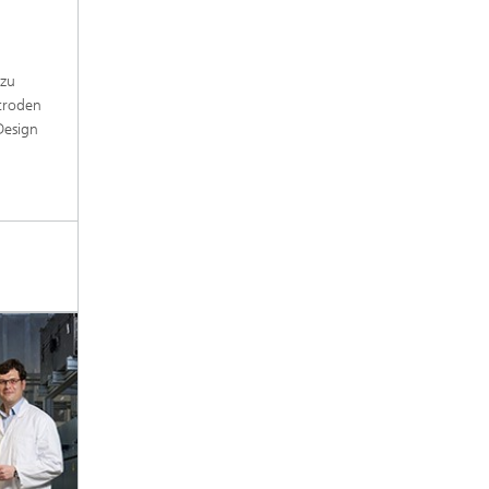
 zu
troden
Design