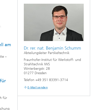
.
ll am
Dr. rer. nat. Benjamin Schumm
Abteilungsleiter Partikeltechnik
tte –
Fraunhofer-Institut für Werkstoff- und
Strahltechnik IWS
Winterbergstr. 28
01277 Dresden
Telefon +49 351 83391-3714
für
E-Mail senden
h für
rschung