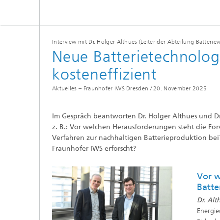
Tribologische und Funktionale
Schichten
Optisch
Schichtcharakterisierung
Interview mit Dr. Holger Althues (Leiter der Abteilung Batteri
Neue Batterietechnologi
PVD-Schichten
kosteneffizient
Tribologische Systeme
Aktuelles – Fraunhofer IWS Dresden /
20. November 2025
Im Gespräch beantworten Dr. Holger Althues und D
z. B.: Vor welchen Herausforderungen steht die Fo
Verfahren zur nachhaltigen Batterieproduktion be
Fraunhofer IWS erforscht?
Vor w
Batte
Dr. Alt
Energie