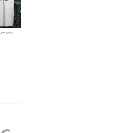
nczerows
.