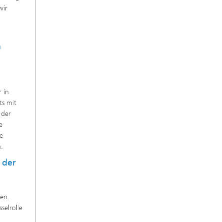
wir
n
 in
ts mit
 der
e
re
.
 der
ten.
selrolle