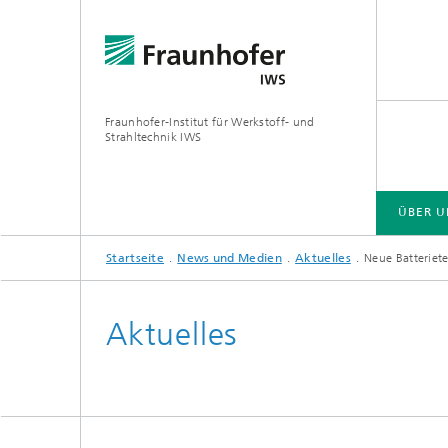
Fraunhofer-Institut für Werkstoff- und
Strahltechnik IWS
ÜBER U
Startseite
News und Medien
Aktuelles
Neue Batteriete
ÜBER UNS
BRANCHENLÖSUNGEN
ZUKUNFT UND INNOVATION
TECHNOLOGIEN UND KOMPETENZEN
Aktuelles
EUV- und Röntgenoptik
Gas- und
Reaktive Multischichten
Optisch