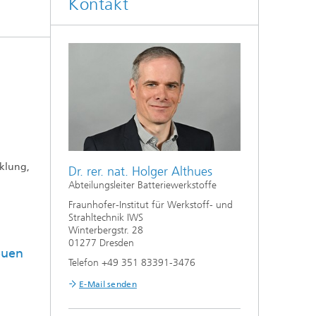
Kontakt
Auslegung und Sonderverfahren
hes
Kleben und Faserverbundtechnik
High-Speed-Laserbearbeitung
Laserschneiden
Prozessauslegung und -analyse
cklung,
Dr. rer. nat. Holger Althues
Abteilungsleiter Batteriewerkstoffe
Fraunhofer-Institut für Werkstoff- und
Strahltechnik IWS
Winterbergstr. 28
01277 Dresden
euen
Telefon +49 351 83391-3476
E-Mail senden