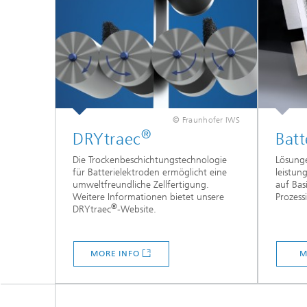
© Fraunhofer IWS
®
DRYtraec
Batt
Die Trockenbeschichtungstechnologie
Lösunge
für Batterielektroden ermöglicht eine
leistun
umweltfreundliche Zellfertigung.
auf Bas
Weitere Informationen bietet unsere
Prozess
®
DRYtraec
-Website.
MORE INFO
M