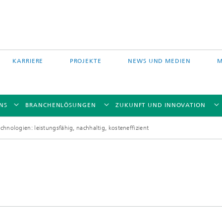
KARRIERE
PROJEKTE
NEWS UND MEDIEN
M
NS
BRANCHENLÖSUNGEN
ZUKUNFT UND INNOVATION
chnologien: leistungsfähig, nachhaltig, kosteneffizient
Auftragschweißen und
 Partikelfiltration
Hybridverfahren
Pulverbettverfahren und Drucken
e Fasertechnologie