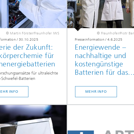
© Martin Förster/Fraunhofer IWS
© Fraunhofer/Piotr Ba
nformation
/
30.10.2025
Presseinformation
/
4.6.2025
erie der Zukunft:
Energiewende –
körperchemie für
nachhaltige und
henergiebatterien
kostengünstige
Batterien für das..
rschungsansätze für ultraleichte
-Schwefel-Batterien
EHR INFO
MEHR INFO