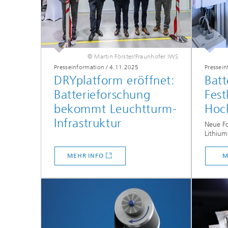
© Martin Förster/Fraunhofer IWS
Presseinformation
/
4.11.2025
Pressei
DRYplatform eröffnet:
Batt
Batterieforschung
Fest
bekommt Leuchtturm-
Hoc
Infrastruktur
Neue Fo
Lithium
MEHR INFO
M