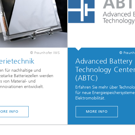
© Fraunhofer IWS
© Fraunh
erietechnik
Advanced Battery
Technology Cente
n für nachhaltige und
gsstarke Batteriezellen werden
(ABTC)
is von Material- und
innovationen entwickelt.
Erfahren Sie mehr über Technol
für neue Energiespeichersysteme
Elektromobilität.
ORE INFO
MORE INFO