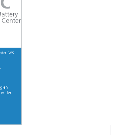
ofer IWS
r
ogien
 in der