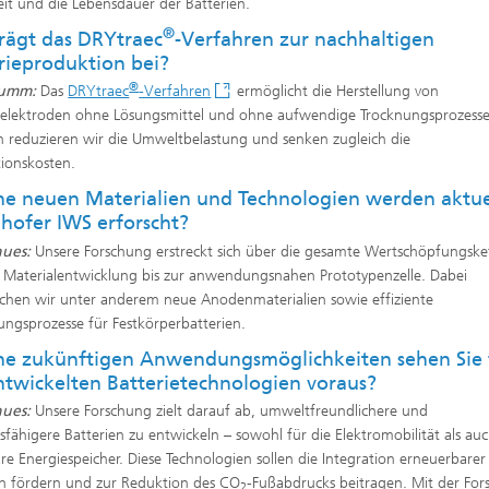
eit und die Lebensdauer der Batterien.
®
rägt das DRYtraec
-Verfahren zur nachhaltigen
rieproduktion bei?
®
humm:
Das
DRYtraec
-Verfahren
ermöglicht die Herstellung von
eelektroden ohne Lösungsmittel und ohne aufwendige Trocknungsprozesse
 reduzieren wir die Umweltbelastung und senken zugleich die
®
ionskosten.
e neuen Materialien und Technologien werden aktue
hofer IWS erforscht?
hues:
Unsere Forschung erstreckt sich über die gesamte Wertschöpfungske
 Materialentwicklung bis zur anwendungsnahen Prototypenzelle. Dabei
chen wir unter anderem neue Anodenmaterialien sowie effiziente
lungsprozesse für Festkörperbatterien.
e zukünftigen Anwendungsmöglichkeiten sehen Sie 
ntwickelten Batterietechnologien voraus?
hues:
Unsere Forschung zielt darauf ab, umweltfreundlichere und
gsfähigere Batterien zu entwickeln – sowohl für die Elektromobilität als auc
äre Energiespeicher. Diese Technologien sollen die Integration erneuerbarer
n fördern und zur Reduktion des CO
-Fußabdrucks beitragen. Mit der Fo
2