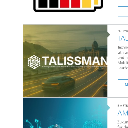
EU-Pro
TA
Techno
Lithiu
und n
Mobil
Laufz
M
BMFTR-
AM
Zukun
für di