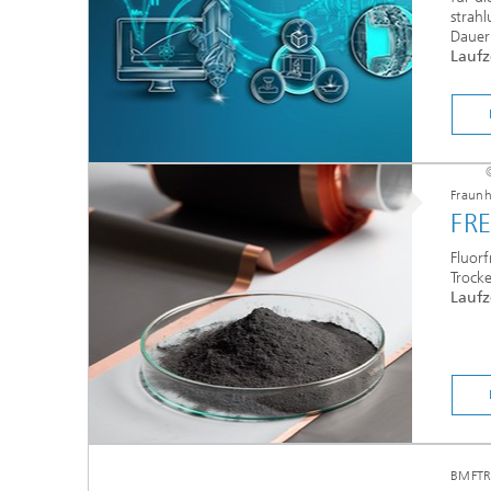
strah
Dauer
Laufz
Fraunh
FR
Fluorf
Trock
Laufz
BMFTR-