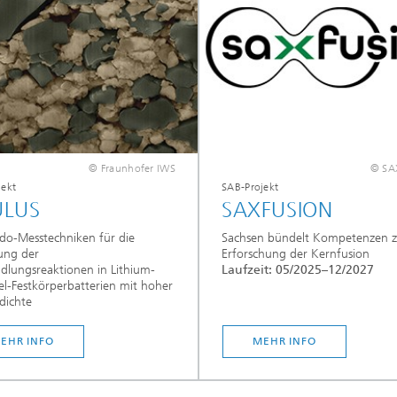
®
© Fraunhofer IWS
© SA
jekt
SAB-Projekt
LUS
SAXFUSION
do-Messtechniken für die
Sachsen bündelt Kompetenzen z
ung der
Erforschung der Kernfusion
lungsreaktionen in Lithium-
Laufzeit: 05/2025–12/2027
l-Festkörperbatterien mit hoher
dichte
EHR INFO
MEHR INFO