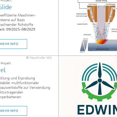
Projekt
Slide
ieeffiziente Maschinen-
ysteme auf Basis
achsender Rohstoffe
eit: 09/2025–08/2029
MEHR INFO
© Fraunhofer IWS
Projekt
deL
cklung und Erprobung
tabiler multifunktionaler
tbauwerkstoffe zur Verwendung
rukturtragenden
örperbatterien
MEHR INFO