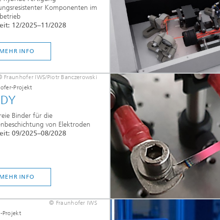
lungsresistenter Komponenten im
betrieb
eit: 12/2025–11/2028
MEHR INFO
© Fraunhofer IWS/Piotr Banczerowski
ofer-Projekt
EDY
reie Binder für die
enbeschichtung von Elektroden
eit: 09/2025–08/2028
MEHR INFO
© Fraunhofer IWS
Projekt