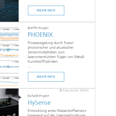
MEHR INFO
BMFTR-Projekt
PHOENIX
Prozessregelung durch Fusion
photonischer und akustischer
Sensormodalitäten zum
laserunterstützten Fügen von Metall-
Kunststoffhybriden
...
MEHR INFO
© Fraunhofer AZOM
EU/SAB-Projekt
HySense
Entwicklung eines Wasserstoffsensors
basierend auf der Laserspektroskopie