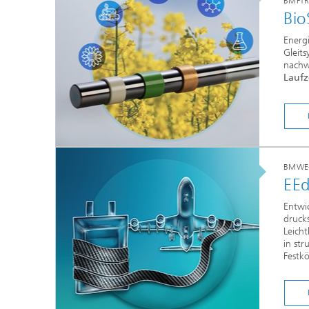
BMFTR-
Bio
Energ
Gleits
nachw
Laufz
BMWE-
EE
Entwi
drucks
Leich
in st
Festk
...