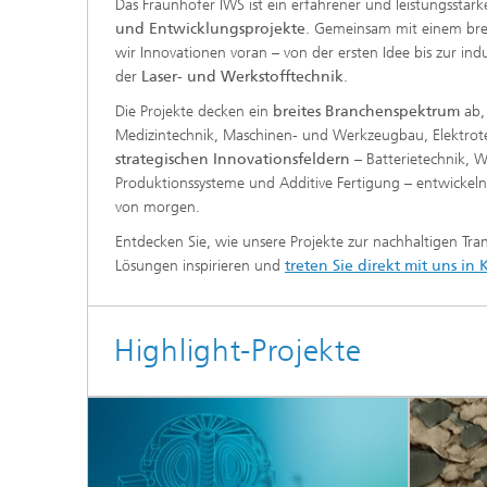
Das Fraunhofer IWS ist ein erfahrener und leistungsstar
Tribologische und Funktionale
und Entwicklungsprojekte
. Gemeinsam mit einem brei
Schichten
Optisch
wir Innovationen voran – von der ersten Idee bis zur i
der
Laser- und Werkstofftechnik
.
Schichtcharakterisierung
Die Projekte decken ein
breites Branchenspektrum
ab,
Medizintechnik, Maschinen- und Werkzeugbau, Elektrote
PVD-Schichten
strategischen Innovationsfeldern
– Batterietechnik, W
Produktionssysteme und Additive Fertigung – entwickeln
Tribologische Systeme
von morgen.
Entdecken Sie, wie unsere Projekte zur nachhaltigen Tran
Lösungen inspirieren und
treten Sie direkt mit uns in
Highlight-Projekte