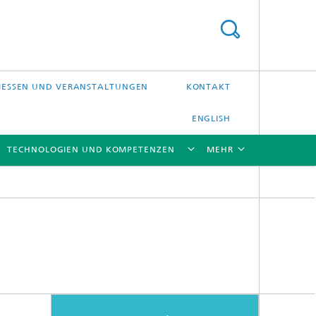
ESSEN UND VERANSTALTUNGEN
KONTAKT
ENGLISH
TECHNOLOGIEN UND KOMPETENZEN
MEHR
[X]
[X]
[X]
[X]
Laser-Präzisionsbearbeitung
Laserschweißen