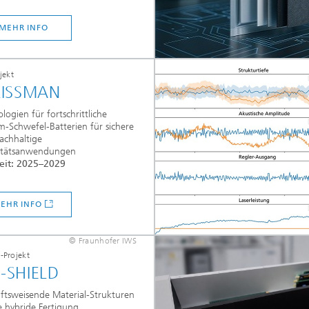
MEHR INFO
jekt
LISSMAN
logien für fortschrittliche
m-Schwefel-Batterien für sichere
achhaltige
itätsanwendungen
eit: 2025–2029
EHR INFO
© Fraunhofer IWS
Projekt
-SHIELD
ftsweisende Material-Strukturen
e hybride Fertigung