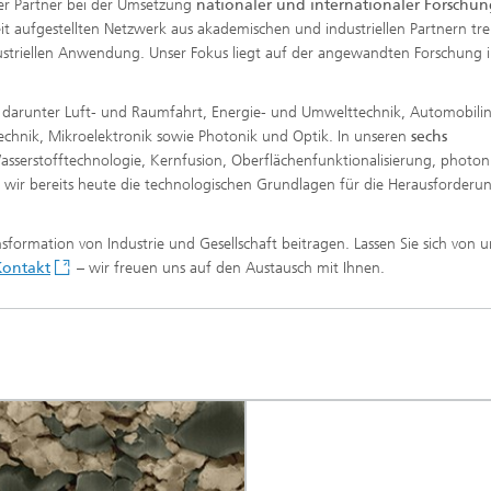
ker Partner bei der Umsetzung
nationaler und internationaler Forschun
t aufgestellten Netzwerk aus akademischen und industriellen Partnern tre
e Inspektionstechnik
ndustriellen Anwendung. Unser Fokus liegt auf der angewandten Forschung 
Wärmebehandlung und Thermisc
Beschichten
 darunter Luft- und Raumfahrt, Energie- und Umwelttechnik, Automobilin
chnik, Mikroelektronik sowie Photonik und Optik. In unseren
Mikro- und Biosystemtechnik
sechs
asserstofftechnologie, Kernfusion, Oberflächenfunktionalisierung, photon
 wir bereits heute die technologischen Grundlagen für die Herausforderu
Echtzeitverarbeitung und
Datenmanagement
sformation von Industrie und Gesellschaft beitragen. Lassen Sie sich von 
 Kontakt
– wir freuen uns auf den Austausch mit Ihnen.