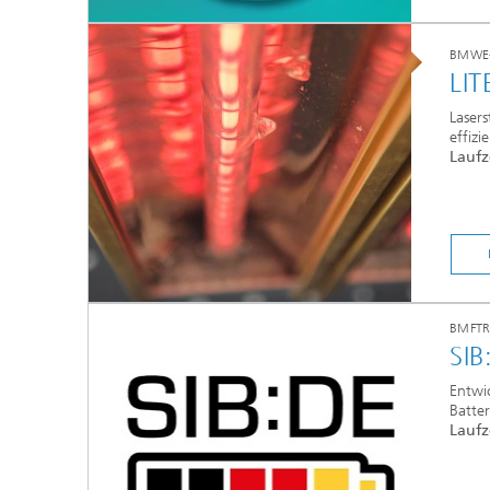
BMWE-
LIT
Lasers
effizi
Laufz
BMFTR-
SIB
Entwi
Batter
Laufz