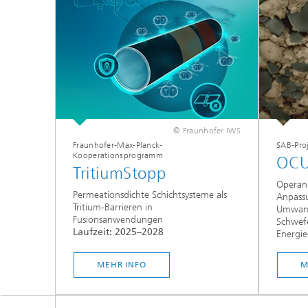
© Fraunhofer IWS
Fraunhofer-Max-Planck-
SAB-Pro
Kooperationsprogramm
OCU
TritiumStopp
Operan
Permeationsdichte Schichtsysteme als
Anpass
Tritium-Barrieren in
Umwand
Fusionsanwendungen
Schwefe
Laufzeit: 2025–2028
Energie
...
MEHR INFO
M