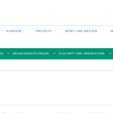
KARRIERE
PROJEKTE
NEWS UND MEDIEN
M
NS
BRANCHENLÖSUNGEN
ZUKUNFT UND INNOVATION
Auftragschweißen und
 Partikelfiltration
Hybridverfahren
Pulverbettverfahren und Drucken
e Fasertechnologie