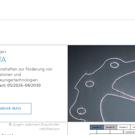
jekt
TA
erschaften zur Förderung von
ationen und
leunigertechnologien
eit: 05/2026–04/2030
MEHR INFO
© Jürgen Jeibmann/Fraunhofer
IWS/Flaticon