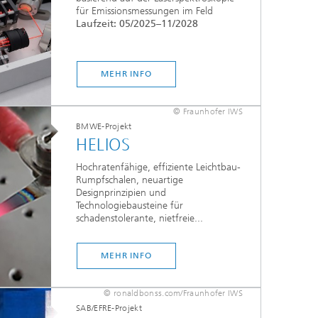
für Emissionsmessungen im Feld
Laufzeit: 05/2025–11/2028
MEHR INFO
© Fraunhofer IWS
BMWE-Projekt
HELIOS
Hochratenfähige, effiziente Leichtbau-
Rumpfschalen, neuartige
Designprinzipien und
Technologiebausteine für
schadenstolerante, nietfreie...
MEHR INFO
© ronaldbonss.com/Fraunhofer IWS
SAB/EFRE-Projekt