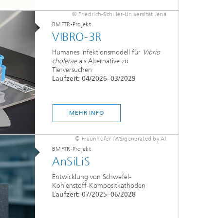
© Friedrich-Schiller-Universität Jena
BMFTR-Projekt
VIBRO-3R
Humanes Infektionsmodell für
Vibrio
cholerae
als Alternative zu
Tierversuchen
Laufzeit: 04/2026–03/2029
MEHR INFO
© Fraunhofer IWS/generated by AI
BMFTR-Projekt
AnSiLiS
Entwicklung von Schwefel-
Kohlenstoff-Kompositkathoden
Laufzeit: 07/2025–06/2028