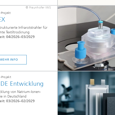
© Fraunhofer IWS
Projekt
EX
trukturierte Infrarotstrahler für
ente Textiltrocknung
eit: 04/2026–03/2029
MEHR INFO
Projekt
:DE Entwicklung
cklung von Natrium-Ionen-
ie in Deutschland
eit: 03/2026–02/2029