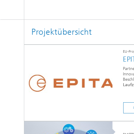
Projektübersicht
EU-Pro
EPI
Partn
Innov
Besch
Laufz