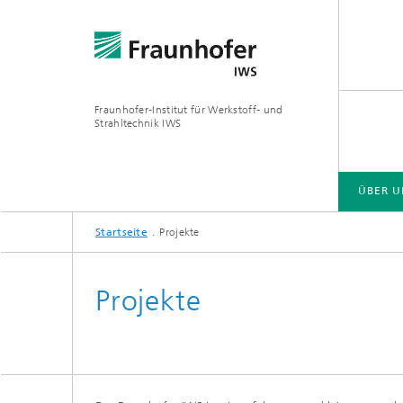
Fraunhofer-Institut für Werkstoff- und
Strahltechnik IWS
ÜBER U
Startseite
Projekte
ÜBER UNS
BRANCHENLÖSUNGEN
ZUKUNFT UND INNOVATION
TECHNOLOGIEN UND KOMPETENZEN
Projekte
EUV- und Röntgenoptik
Gas- und
Reaktive Multischichten
Optisch