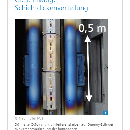
Schichtdickenverteilung
© Fraunhofer IWS
Dünne
ta‑C
-Schicht mit Interferenzfarben auf Dummy-Zylinder
zur Veranschaulichung der homogenen