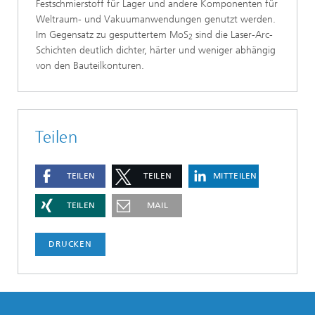
Festschmierstoff für Lager und andere Komponenten für
Weltraum- und Vakuumanwendungen genutzt werden.
Im Gegensatz zu gesputtertem MoS
sind die Laser-Arc-
2
Schichten deutlich dichter, härter und weniger abhängig
von den Bauteilkonturen.
Teilen
TEILEN
TEILEN
MITTEILEN
TEILEN
MAIL
DRUCKEN