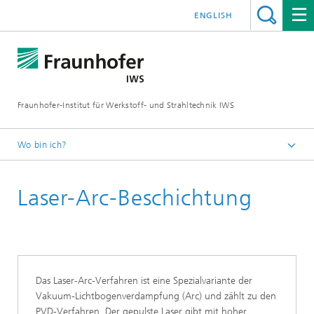
ENGLISH
Fraunhofer-Institut für Werkstoff- und Strahltechnik IWS
Wo bin ich?
Startseite
Laser-Arc-Beschichtung
Technologien und Kompetenzen
Dünnschichttechnik
Tribologische und Funktionale Schichten
Das Laser-Arc-Verfahren ist eine Spezialvariante der
Vakuum-Lichtbogenverdampfung (Arc) und zählt zu den
PVD-Verfahren. Der gepulste Laser gibt mit hoher