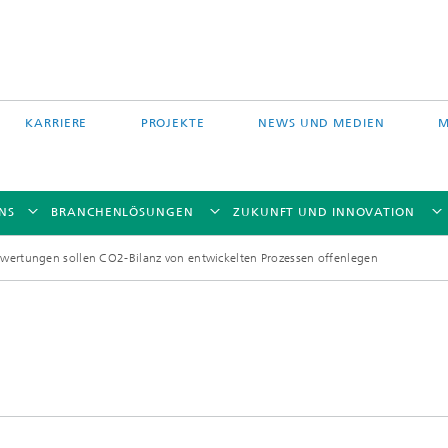
KARRIERE
PROJEKTE
NEWS UND MEDIEN
M
NS
BRANCHENLÖSUNGEN
ZUKUNFT UND INNOVATION
wertungen sollen CO2-Bilanz von entwickelten Prozessen offenlegen
Auftragschweißen und
 Partikelfiltration
Hybridverfahren
Pulverbettverfahren und Drucken
e Fasertechnologie