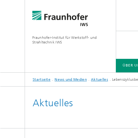
Fraunhofer-Institut für Werkstoff- und
Strahltechnik IWS
ÜBER U
Startseite
News und Medien
Aktuelles
Lebenszyklusbe
ÜBER UNS
BRANCHENLÖSUNGEN
ZUKUNFT UND INNOVATION
TECHNOLOGIEN UND KOMPETENZEN
Aktuelles
EUV- und Röntgenoptik
Gas- und
Reaktive Multischichten
Optisch