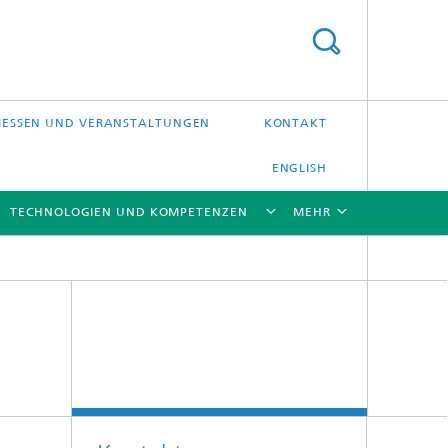
ESSEN UND VERANSTALTUNGEN
KONTAKT
ENGLISH
TECHNOLOGIEN UND KOMPETENZEN
MEHR
[X]
[X]
[X]
[X]
Laser-Präzisionsbearbeitung
Laserschweißen