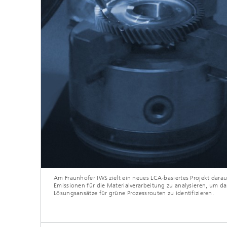
Am Fraunhofer IWS zielt ein neues LCA-basiertes Projekt darau
Emissionen für die Materialverarbeitung zu analysieren, um d
Lösungsansätze für grüne Prozessrouten zu identifizieren.