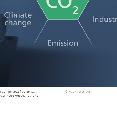
f ab, die spezifischen CO
-
© Fraunhofer IWS
2
araus neue Forschungs- und