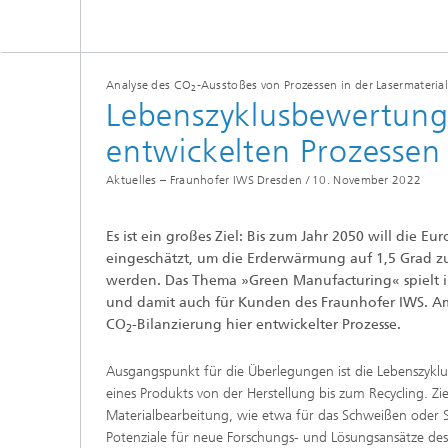
Tribologische und Funktionale
Schichten
Optisch
Schichtcharakterisierung
Analyse des CO
-Ausstoßes von Prozessen in der Lasermateria
2
Lebenszyklusbewertung
PVD-Schichten
entwickelten Prozessen
Tribologische Systeme
Aktuelles – Fraunhofer IWS Dresden /
10. November 2022
Es ist ein großes Ziel: Bis zum Jahr 2050 will die Eur
eingeschätzt, um die Erderwärmung auf 1,5 Grad z
werden. Das Thema »Green Manufacturing« spielt 
und damit auch für Kunden des Fraunhofer IWS. Am I
CO
-Bilanzierung hier entwickelter Prozesse.
2
Ausgangspunkt für die Überlegungen ist die Lebenszykl
eines Produkts von der Herstellung bis zum Recycling. Ziel
Materialbearbeitung, wie etwa für das Schweißen oder S
Potenziale für neue Forschungs- und Lösungsansätze des I