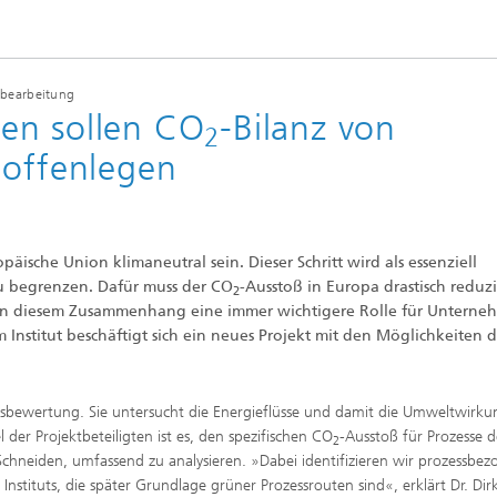
e Inspektionstechnik
Wärmebehandlung und Thermisc
Beschichten
lbearbeitung
en sollen CO
-Bilanz von
2
Mikro- und Biosystemtechnik
 offenlegen
Echtzeitverarbeitung und
Datenmanagement
opäische Union klimaneutral sein. Dieser Schritt wird als essenziell
u begrenzen. Dafür muss der CO
-Ausstoß in Europa drastisch reduzi
2
in diesem Zusammenhang eine immer wichtigere Rolle für Untern
nstitut beschäftigt sich ein neues Projekt mit den Möglichkeiten d
usbewertung. Sie untersucht die Energieflüsse und damit die Umweltwirk
 der Projektbeteiligten ist es, den spezifischen CO
-Ausstoß für Prozesse d
2
chneiden, umfassend zu analysieren. »Dabei identifizieren wir prozessbez
nstituts, die später Grundlage grüner Prozessrouten sind«, erklärt Dr. Dir