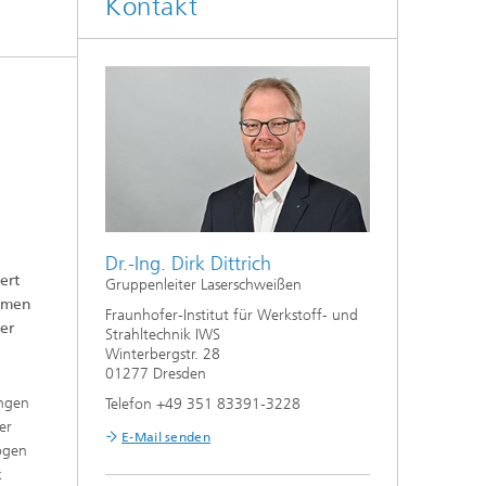
Kontakt
Auslegung und Sonderverfahren
hes
Kleben und Faserverbundtechnik
High-Speed-Laserbearbeitung
Laserschneiden
Prozessauslegung und -analyse
Dr.-Ing. Dirk Dittrich
ert
Gruppenleiter Laserschweißen
ehmen
Fraunhofer-Institut für Werkstoff- und
er
Strahltechnik IWS
Winterbergstr. 28
01277 Dresden
ungen
Telefon +49 351 83391-3228
er
E-Mail senden
ogen
k