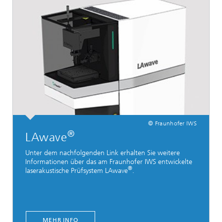
© Fraunhofer IWS
®
LAwave
Unter dem nachfolgenden Link erhalten Sie weitere
Informationen über das am Fraunhofer IWS entwickelte
®
laserakustische Prüfsystem LAwave
.
MEHR INFO