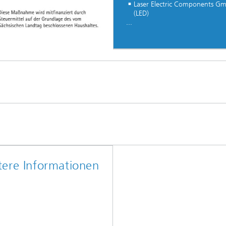
Laser Electric Components G
(LED)
...
tere Informationen