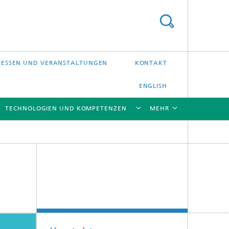
ESSEN UND VERANSTALTUNGEN
KONTAKT
ENGLISH
TECHNOLOGIEN UND KOMPETENZEN
MEHR
[X]
[X]
[X]
[X]
Laser-Präzisionsbearbeitung
Laserschweißen