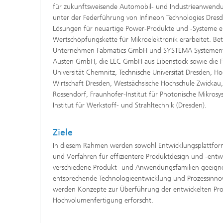
für zukunftsweisende Automobil- und Industrieanwendu
unter der Federführung von Infineon Technologies Dre
Lösungen für neuartige Power-Produkte und -Systeme 
Wertschöpfungskette für Mikroelektronik erarbeitet. Bete
Unternehmen Fabmatics GmbH und SYSTEMA Systementwi
Austen GmbH, die LEC GmbH aus Eibenstock sowie die F
Universität Chemnitz, Technische Universität Dresden, H
Wirtschaft Dresden, Westsächsische Hochschule Zwickau
Rossendorf, Fraunhofer-Institut für Photonische Mikros
Institut für Werkstoff- und Strahltechnik (Dresden).
Ziele
In diesem Rahmen werden sowohl Entwicklungsplattfor
und Verfahren für effizientere Produktdesign und -entwic
verschiedene Produkt- und Anwendungsfamilien geeignet
entsprechende Technologieentwicklung und Prozessinnov
werden Konzepte zur Überführung der entwickelten Pro
Hochvolumenfertigung erforscht.