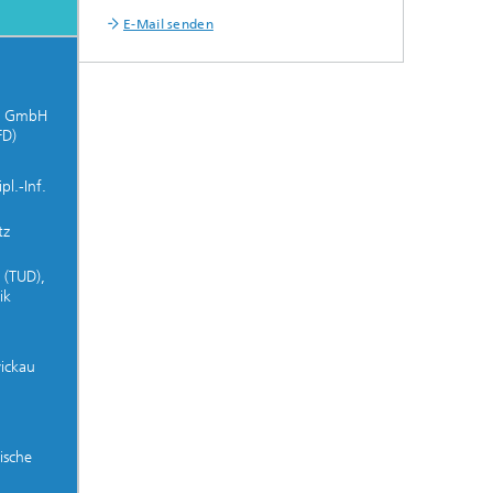
E-Mail senden
en GmbH
FD)
l.-Inf.
tz
 (TUD),
ik
ickau
ische