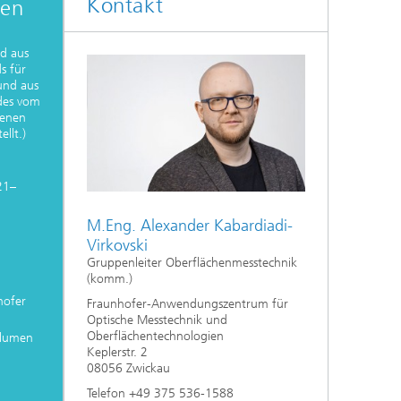
Kontakt
nen
Auslegung und Sonderverfahren
d aus
hes
Kleben und Faserverbundtechnik
s für
und aus
des vom
High-Speed-Laserbearbeitung
senen
ellt.)
Laserschneiden
21–
Prozessauslegung und -analyse
M.Eng. Alexander Kabardiadi-
Virkovski
Gruppenleiter Oberflächenmesstechnik
(komm.)
ofer
Fraunhofer-Anwendungszentrum für
Optische Messtechnik und
Oberflächentechnologien
olumen
Keplerstr. 2
08056 Zwickau
Telefon +49 375 536-1588