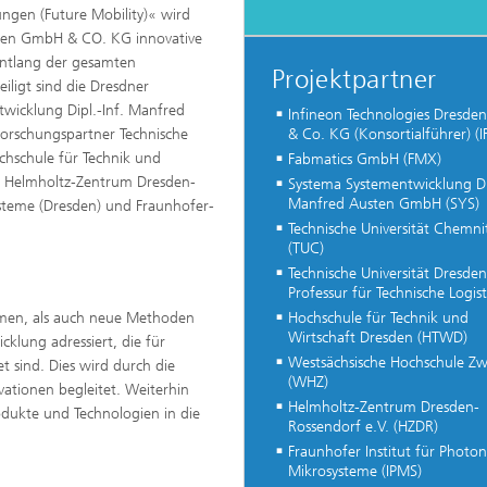
ngen (Future Mobility)« wird
sden GmbH & CO. KG innovative
entlang der gesamten
Projektpartner
iligt sind die Dresdner
cklung Dipl.-Inf. Manfred
Infineon Technologies Dresd
orschungspartner Technische
& Co. KG (Konsortialführer) (I
®
ochschule für Technik und
Fabmatics GmbH (FMX)
, Helmholtz-Zentrum Dresden-
Systema Systementwicklung Dip
Manfred Austen GmbH (SYS)
ysteme (Dresden) und Fraunhofer-
Technische Universität Chemni
(TUC)
Technische Universität Dresden
Professur für Technische Logist
men, als auch neue Methoden
Hochschule für Technik und
Wirtschaft Dresden (HTWD)
klung adressiert, die für
Westsächsische Hochschule Zw
 sind. Dies wird durch die
(WHZ)
ationen begleitet. Weiterhin
Helmholtz-Zentrum Dresden-
dukte und Technologien in die
Rossendorf e.V. (HZDR)
Fraunhofer Institut für Photon
Mikrosysteme (IPMS)