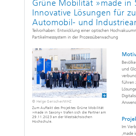
Grüne Mobilität »made in 
Tribologische und Funktionale
Schichten
Innovative Lösungen für z
Optisch
Automobil- und Industri
Schichtcharakterisierung
Teilvorhaben: Entwicklung einer optischen Hochvakuumm
Partikelmesssystem in der Prozessüberwachung
PVD-Schichten
Motiv
Tribologische Systeme
Bevölk
und Glo
verbun
führen 
Lösunge
Digitali
© Helge Gerischer/WHZ
Anwendu
Zum Auftakt des Projektes Grüne Mobilität
»made in Saxony« trafen sich die Partner am
29.11.2023 an der Westsächsischen
Proje
Hochschule.
Im Ver
‚made i