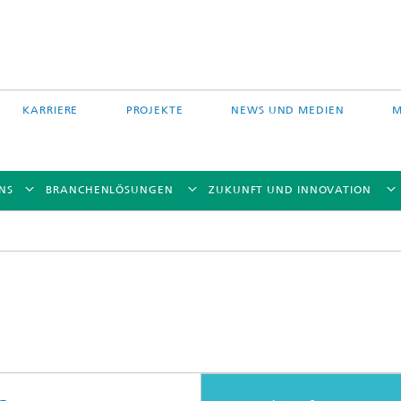
KARRIERE
PROJEKTE
NEWS UND MEDIEN
M
NS
BRANCHENLÖSUNGEN
ZUKUNFT UND INNOVATION
Auftragschweißen und
 Partikelfiltration
Hybridverfahren
Pulverbettverfahren und Drucken
e Fasertechnologie