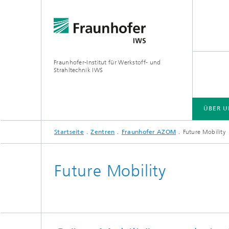
Fraunhofer-Institut für Werkstoff- und
Strahltechnik IWS
ÜBER U
Startseite
Zentren
Fraunhofer AZOM
Future Mobility
ÜBER UNS
BRANCHENLÖSUNGEN
ZUKUNFT UND INNOVATION
TECHNOLOGIEN UND KOMPETENZEN
Future Mobility
EUV- und Röntgenoptik
Gas- und
Reaktive Multischichten
Optisch