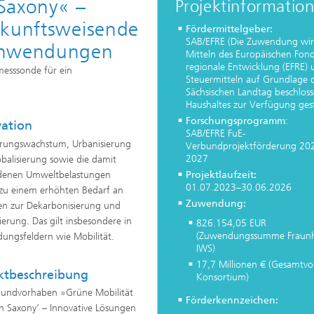
Saxony« –
Projektinformatio
ukunftsweisende
Fördermittelgeber:
e Inspektionstechnik
SAB/EFRE (Die Zuwendung wir
Wärmebehandlung und Thermisc
eanwendungen
Mitteln des Europäischen Fond
Beschichten
regionale Entwicklung (EFRE) 
esssonde für ein
Steuermitteln auf Grundlage 
Mikro- und Biosystemtechnik
Sächsischen Landtag beschlos
Haushaltes zur Verfügung gest
Echtzeitverarbeitung und
Forschungsprogramm
:
ation
Datenmanagement
SAB/EFRE FuE-
erungswachstum, Urbanisierung
Verbundprojektförderung 20
2027
balisierung sowie die damit
denen Umweltbelastungen
Projektlaufzeit:
01.07.2023–30.06.2026
zu einem erhöhten Bedarf an
Zuwendung:
n zur Dekarbonisierung und
sierung. Das gilt insbesondere in
826.154,05 EUR
(Zuwendungssumme Fraunh
ngsfeldern wie Mobilität.
IWS)
17,7 Millionen € (Gesamtv
ktbeschreibung
Konsortium)
bundvorhaben »Grüne Mobilität
Förderkennzeichen:
n Saxony‘ – Innovative Lösungen
...