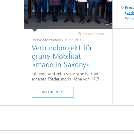
Pres
(Säch
Wirt
© SMWA/Presse
Presseinformation
/
29.11.2023
Verbundprojekt für
grüne Mobilität
»made in Saxony«
Infineon und zehn sächsische Partner
erhalten Förderung in Höhe von 17,7...
MEHR INFO