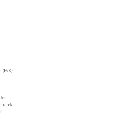
n (FVK)
fer
t direkt
r