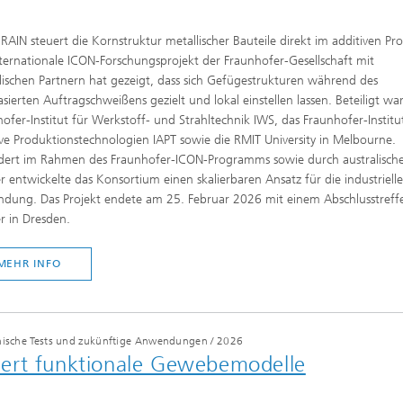
RAIN steuert die Kornstruktur metallischer Bauteile direkt im additiven Pro
ternationale ICON-Forschungsprojekt der Fraunhofer-Gesellschaft mit
lischen Partnern hat gezeigt, dass sich Gefügestrukturen während des
asierten Auftragschweißens gezielt und lokal einstellen lassen. Beteiligt wa
ofer-Institut für Werkstoff- und Strahltechnik IWS, das Fraunhofer-Institu
ve Produktionstechnologien IAPT sowie die RMIT University in Melbourne.
dert im Rahmen des Fraunhofer-ICON-Programms sowie durch australisch
r entwickelte das Konsortium einen skalierbaren Ansatz für die industrielle
dung. Das Projekt endete am 25. Februar 2026 mit einem Abschlusstreff
r in Dresden.
MEHR INFO
linische Tests und zukünftige Anwendungen
/
2026
aliert funktionale Gewebemodelle