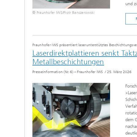
und zi
© Fraunhofer IWS/Piotr Banczerowski
Fraunhofer IWS präsentiert laserunterstütztes Beschichtungsve
Laserdirektplattieren senkt Tak
Metallbeschichtungen
Presseinformation (Nr. 6) – Fraunhofer IWS
/
25. März 2026
Forsc
»Laser
Schich
Verfah
rotati
dem Gr
nachar
deutli