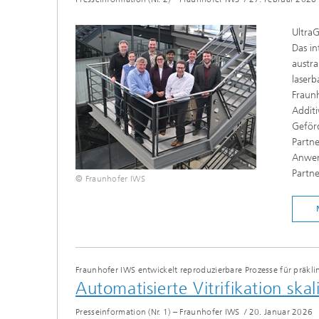
UltraG
Das in
austra
laserb
Fraunh
Additi
Geför
Partne
Anwen
Partne
© Fraunhofer IWS
Fraunhofer IWS entwickelt reproduzierbare Prozesse für präk
Automatisierte Vitrifikation sk
Presseinformation (Nr. 1) – Fraunhofer IWS
/
20. Januar 2026