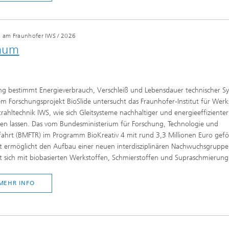
g am Fraunhofer IWS
/
2026
imum
ng bestimmt Energieverbrauch, Verschleiß und Lebensdauer technischer S
m Forschungsprojekt BioSlide untersucht das Fraunhofer-Institut für Werk
rahltechnik IWS, wie sich Gleitsysteme nachhaltiger und energieeffizienter
en lassen. Das vom Bundesministerium für Forschung, Technologie und
ahrt (BMFTR) im Programm BioKreativ 4 mit rund 3,3 Millionen Euro gefö
t ermöglicht den Aufbau einer neuen interdisziplinären Nachwuchsgruppe.
t sich mit biobasierten Werkstoffen, Schmierstoffen und Supraschmierung
MEHR INFO