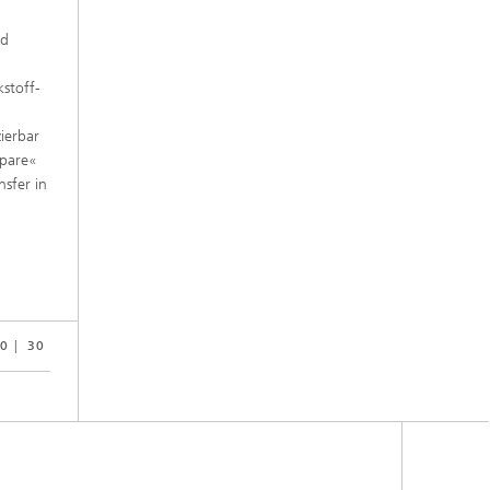
nd
kstoff-
zierbar
pare«
nsfer in
0
30