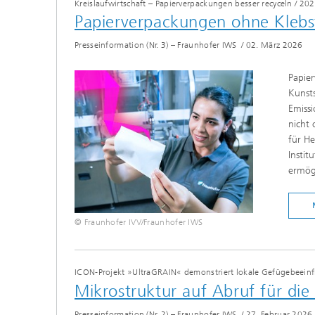
Kreislaufwirtschaft – Papierverpackungen besser recyceln
/
202
Papierverpackungen ohne Klebst
Presseinformation (Nr. 3) – Fraunhofer IWS
/
02. März 2026
Papier
Kunsts
Emissi
nicht 
für He
Instit
ermögl
© Fraunhofer IVV/Fraunhofer IWS
ICON-Projekt »UltraGRAIN« demonstriert lokale Gefügebeeinf
Mikrostruktur auf Abruf für die
Presseinformation (Nr. 2) – Fraunhofer IWS
/
27. Februar 2026