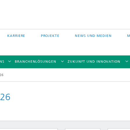
KARRIERE
PROJEKTE
NEWS UND MEDIEN
M
NS
BRANCHENLÖSUNGEN
ZUKUNFT UND INNOVATION
26
026
Auftragschweißen und
 Partikelfiltration
Hybridverfahren
Pulverbettverfahren und Drucken
e Fasertechnologie