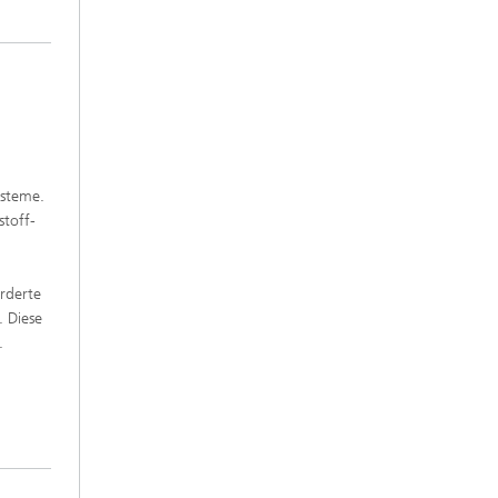
ysteme.
stoff-
rderte
 Diese
.