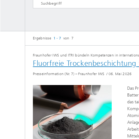
Tribologische und Funktionale
Schichten
Optisch
Schichtcharakterisierung
Ergebnisse
1 - 7
von 7
PVD-Schichten
Tribologische Systeme
Fraunhofer IWS und ITRI bündeln Kompetenzen in internation
Fluorfreie Trockenbeschichtung 
Presseinformation (Nr. 7) – Fraunhofer IWS
/
06. Mai 2026
Das Pr
Batter
das ta
Kompet
Atomic
Anlage
Arbeit
Mittel