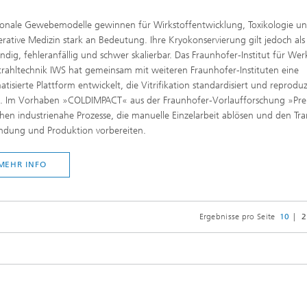
ionale Gewebemodelle gewinnen für Wirkstoffentwicklung, Toxikologie u
rative Medizin stark an Bedeutung. Ihre Kryokonservierung gilt jedoch als
dig, fehleranfällig und schwer skalierbar. Das Fraunhofer-Institut für Wer
rahltechnik IWS hat gemeinsam mit weiteren Fraunhofer-Instituten eine
tisierte Plattform entwickelt, die Vitrifikation standardisiert und reprodu
. Im Vorhaben »COLDIMPACT« aus der Fraunhofer-Vorlaufforschung »Pre
hen industrienahe Prozesse, die manuelle Einzelarbeit ablösen und den Tra
dung und Produktion vorbereiten.
MEHR INFO
Ergebnisse pro Seite
10
2