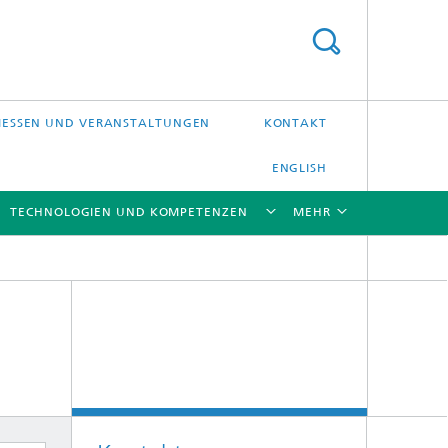
ESSEN UND VERANSTALTUNGEN
KONTAKT
ENGLISH
TECHNOLOGIEN UND KOMPETENZEN
MEHR
[X]
[X]
[X]
[X]
Laser-Präzisionsbearbeitung
Laserschweißen