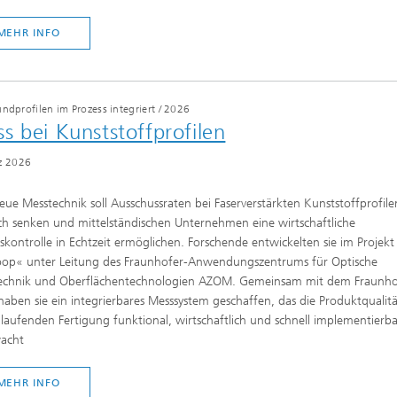
MEHR INFO
ndprofilen im Prozess integriert
/
2026
s bei Kunststoffprofilen
z 2026
eue Messtechnik soll Ausschussraten bei Faserverstärkten Kunststoffprofile
ch senken und mittelständischen Unternehmen eine wirtschaftliche
skontrolle in Echtzeit ermöglichen. Forschende entwickelten sie im Projekt
oop« unter Leitung des Fraunhofer-Anwendungszentrums für Optische
echnik und Oberflächentechnologien AZOM. Gemeinsam mit dem Fraunho
aben sie ein integrierbares Messsystem geschaffen, das die Produktqualitä
 laufenden Fertigung funktional, wirtschaftlich und schnell implementierba
acht
MEHR INFO