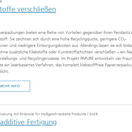
6
offe verschließen
verpackungen bieten eine Reihe von Vorteilen gegenüber ihren Pendants 
toff: Sie zeichnen sich durch eine hohe Recyclingquote, geringere CO₂-
onen und niedrigere Entsorgungskosten aus. Allerdings lassen sie sich bisl
ohne zusätzliche Klebstoffe oder Kunststoffschichten verschließen – ein Nac
rstellungs- und Recyclingprozesse. Im Projekt PAPURE entwickeln vier Frau
ute ein laserbasiertes Verfahren, das komplett klebstofffreie Papierverpack
icht.
MEHR INFO
lussung mit Potenzial für maßgeschneiderte Produkte
/
2026
 additive Fertigung