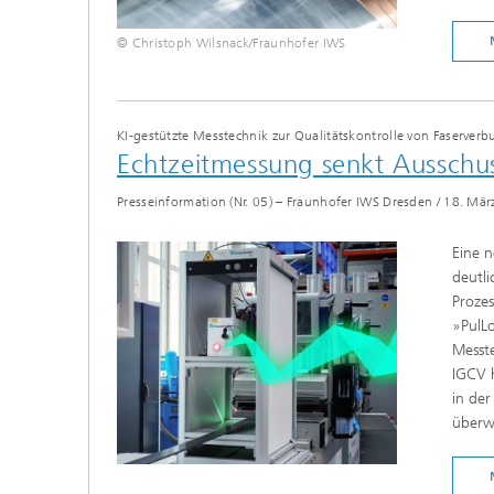
© Christoph Wilsnack/Fraunhofer IWS
KI-gestützte Messtechnik zur Qualitätskontrolle von Faserverbu
Echtzeitmessung senkt Ausschus
Presseinformation (Nr. 05) – Fraunhofer IWS Dresden
/
18. Mär
Eine n
deutli
Prozes
»PulL
Messt
IGCV h
in der
überw