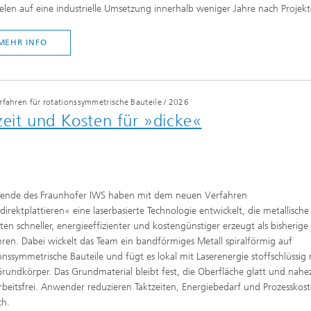
elen auf eine industrielle Umsetzung innerhalb weniger Jahre nach Projek
MEHR INFO
®
rfahren für rotationssymmetrische Bauteile
/
2026
tzeit und Kosten für »dicke«
hende des Fraunhofer IWS haben mit dem neuen Verfahren
direktplattieren« eine laserbasierte Technologie entwickelt, die metallische
ten schneller, energieeffizienter und kostengünstiger erzeugt als bisherige
ren. Dabei wickelt das Team ein bandförmiges Metall spiralförmig auf
onssymmetrische Bauteile und fügt es lokal mit Laserenergie stoffschlüssig 
undkörper. Das Grundmaterial bleibt fest, die Oberfläche glatt und nahe
beitsfrei. Anwender reduzieren Taktzeiten, Energiebedarf und Prozesskos
ch.