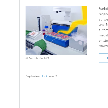
Funkt
regene
aufwen
und St
automa
macht
entste
Anwen
© Fraunhofer IWS
Ergebnisse
1 - 7
von 7