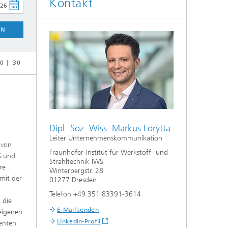
Kontakt
Auslegung und Sonderverfahren
EN
hes
Kleben und Faserverbundtechnik
0
30
High-Speed-Laserbearbeitung
Laserschneiden
Prozessauslegung und -analyse
Dipl.-Soz. Wiss. Markus Forytta
Leiter Unternehmenskommunikation
 von
Fraunhofer-Institut für Werkstoff- und
S und
Strahltechnik IWS
re
Winterbergstr. 28
mit der
01277 Dresden
Telefon +49 351 83391-3614
 die
E-Mail senden
eigenen
LinkedIn-Profil
zenten