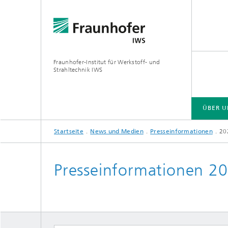
Fraunhofer-Institut für Werkstoff- und
Strahltechnik IWS
ÜBER U
Startseite
News und Medien
Presseinformationen
20
ÜBER UNS
BRANCHENLÖSUNGEN
ZUKUNFT UND INNOVATION
TECHNOLOGIEN UND KOMPETENZEN
Presseinformationen 2
EUV- und Röntgenoptik
Gas- und
Reaktive Multischichten
Optisch