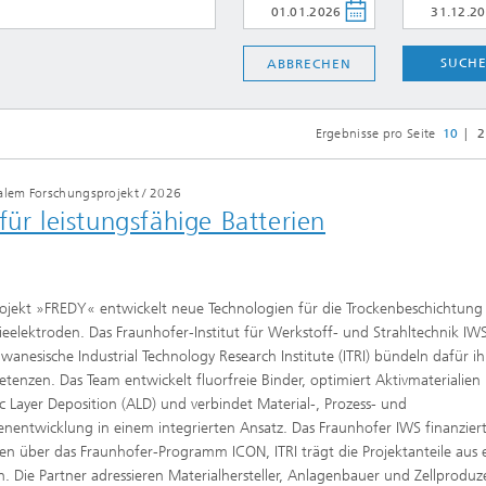
e Inspektionstechnik
SUCH
ABBRECHEN
Wärmebehandlung und Thermisc
Beschichten
Mikro- und Biosystemtechnik
Ergebnisse pro Seite
10
2
Echtzeitverarbeitung und
alem Forschungsprojekt
/
2026
Datenmanagement
für leistungsfähige Batterien
ojekt »FREDY« entwickelt neue Technologien für die Trockenbeschichtung
ieelektroden. Das Fraunhofer-Institut für Werkstoff- und Strahltechnik IW
iwanesische Industrial Technology Research Institute (ITRI) bündeln dafür ih
enzen. Das Team entwickelt fluorfreie Binder, optimiert Aktivmaterialien 
 Layer Deposition (ALD) und verbindet Material-, Prozess- und
nentwicklung in einem integrierten Ansatz. Das Fraunhofer IWS finanziert
en über das Fraunhofer-Programm ICON, ITRI trägt die Projektanteile aus 
n. Die Partner adressieren Materialhersteller, Anlagenbauer und Zellprodu