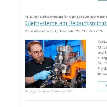
»BioSlide« stärkt Kompetenz für nachhaltige Supraschmierun
Gleitsysteme am Reibungsmin
Presseinformation (Nr. 4) – Fraunhofer IWS
/
11. März 2026
Reibu
Mit de
und St
ausleg
Raumf
Projek
befass
© Jürgen Jeibmann/Fraunhofer IWS