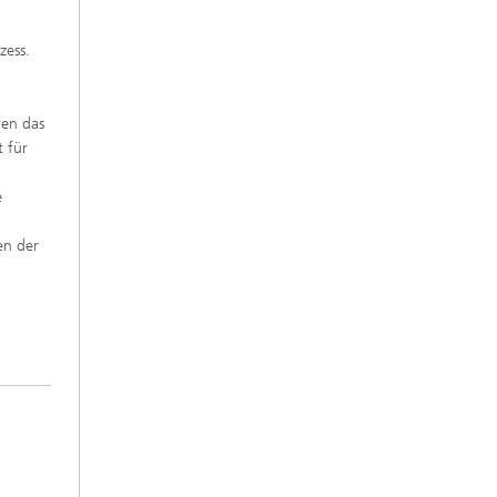
zess.
ren das
t für
e
en der