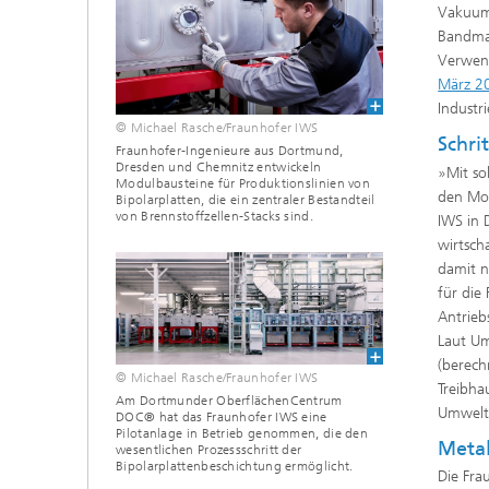
Vakuum-
Bandmat
Verwend
März 2
Industri
© Michael Rasche/Fraunhofer IWS
Schri
Fraunhofer-Ingenieure aus Dortmund,
Dresden und Chemnitz entwickeln
»Mit so
Modulbausteine für Produktionslinien von
den Mob
Bipolarplatten, die ein zentraler Bestandteil
von Brennstoffzellen-Stacks sind.
IWS in 
wirtsch
damit n
für die
Antrieb
Laut Um
(berech
© Michael Rasche/Fraunhofer IWS
Treibha
Am Dortmunder OberflächenCentrum
Umwelts
DOC® hat das Fraunhofer IWS eine
Pilotanlage in Betrieb genommen, die den
Metal
wesentlichen Prozessschritt der
Bipolarplattenbeschichtung ermöglicht.
Die Fra