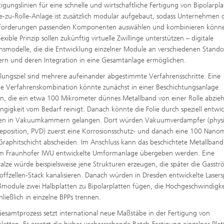
tigungslinien für eine schnelle und wirtschaftliche Fertigung von Bipolarpla
le-zu-Rolle-Anlage ist zusätzlich modular aufgebaut, sodass Unternehmen d
nforderungen passenden Komponenten auswählen und kombinieren könn
lexible Prinzip sollen zukünftig virtuelle Zwillinge unterstützen – digitale
nsmodelle, die die Entwicklung einzelner Module an verschiedenen Stando
tern und deren Integration in eine Gesamtanlage ermöglichen.
lungsziel sind mehrere aufeinander abgestimmte Verfahrensschritte. Eine
e Verfahrenskombination könnte zunächst in einer Beschichtungsanlage
n, die ein etwa 100 Mikrometer dünnes Metallband von einer Rolle abzie
ngigkeit vom Bedarf reinigt. Danach könnte die Folie durch speziell entwic
sen in Vakuumkammern gelangen. Dort würden Vakuumverdampfer (physi
eposition, PVD) zuerst eine Korrosionsschutz- und danach eine 100 Nano
raphitschicht abscheiden. Im Anschluss kann das beschichtete Metallband
om Fraunhofer IWU entwickelte Umformanlage übergeben werden. Eine
alze würde beispielsweise jene Strukturen erzeugen, die später die Gasst
offzellen-Stack kanalisieren. Danach würden in Dresden entwickelte Lasers
module zwei Halbplatten zu Bipolarplatten fügen, die Hochgeschwindigke
hließlich in einzelne BPPs trennen.
Gesamtprozess setzt international neue Maßstäbe in der Fertigung von