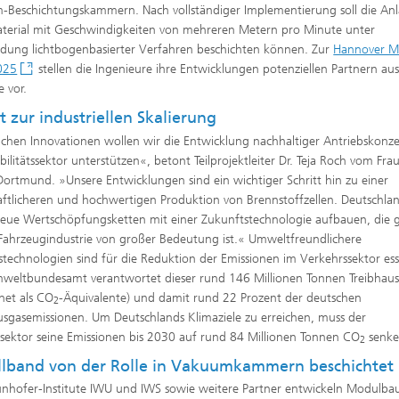
Beschichtungskammern. Nach vollständiger Implementierung soll die An
erial mit Geschwindigkeiten von mehreren Metern pro Minute unter
ung lichtbogenbasierter Verfahren beschichten können. Zur
Hannover M
025
stellen die Ingenieure ihre Entwicklungen potenziellen Partnern aus
e vor.
tt zur industriellen Skalierung
®
lchen Innovationen wollen wir die Entwicklung nachhaltiger Antriebskonze
ilitätssektor unterstützen«, betont Teilprojektleiter Dr. Teja Roch vom Fr
Dortmund. »Unsere Entwicklungen sind ein wichtiger Schritt hin zu einer
aftlicheren und hochwertigen Produktion von Brennstoffzellen. Deutschla
eue Wertschöpfungsketten mit einer Zukunftstechnologie aufbauen, die 
 Fahrzeugindustrie von großer Bedeutung ist.« Umweltfreundlichere
stechnologien sind für die Reduktion der Emissionen im Verkehrssektor esse
weltbundesamt verantwortet dieser rund 146 Millionen Tonnen Treibhau
net als CO
-Äquivalente) und damit rund 22 Prozent der deutschen
2
usgasemissionen. Um Deutschlands Klimaziele zu erreichen, muss der
ektor seine Emissionen bis 2030 auf rund 84 Millionen Tonnen CO
senke
2
lband von der Rolle in Vakuumkammern beschichtet
unhofer-Institute IWU und IWS sowie weitere Partner entwickeln Modulba