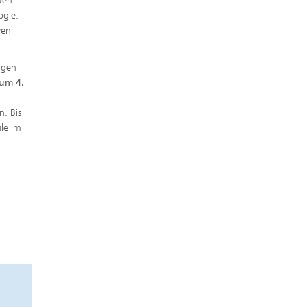
tten
ogie.
ven
ngen
zum 4.
. Bis
le im