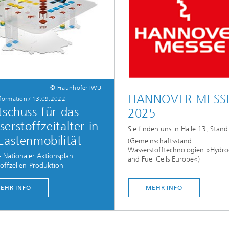
© Fraunhofer IWU
HANNOVER MESS
nformation / 13.09.2022
tschuss für das
2025
erstoffzeitalter in
Sie finden uns in Halle 13, Stan
Lastenmobilität
(Gemeinschaftsstand
Wasserstofftechnologien »Hydr
Nationaler Aktionsplan
and Fuel Cells Europe«)
offzellen-Produktion
EHR INFO
MEHR INFO