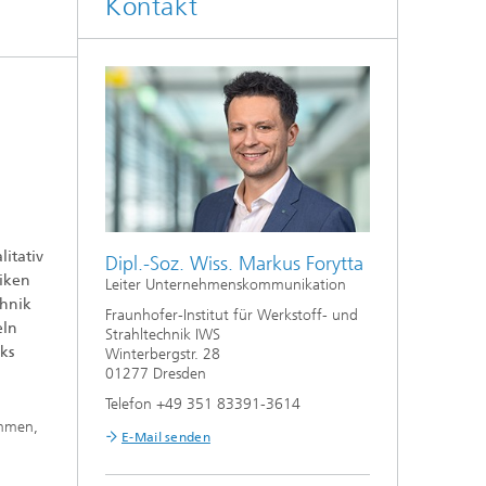
Kontakt
Auslegung und Sonderverfahren
hes
Kleben und Faserverbundtechnik
High-Speed-Laserbearbeitung
Laserschneiden
Prozessauslegung und -analyse
itativ
Dipl.-Soz. Wiss. Markus Forytta
niken
Leiter Unternehmenskommunikation
chnik
Fraunhofer-Institut für Werkstoff- und
eln
Strahltechnik IWS
ks
Winterbergstr. 28
01277 Dresden
Telefon +49 351 83391-3614
ommen,
E-Mail senden