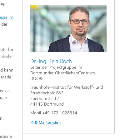
lage
esse im
 der
pte für
aunhofer
Dr.-Ing. Teja Roch
Leiter der Projektgruppe im
nd kann
Dortmunder OberflächenCentrum
gerade
DOC®
Fraunhofer-Institut für Werkstoff- und
nziell.
Strahltechnik IWS
sgase
Eberhardstr. 12
44145 Dortmund
Mobil +49 172 1028314
n.
E-Mail senden
usteine