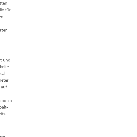
tten.
ie für
en.
rten
ht und
kelte
cal
meter
 auf
röme im
palt-
its-