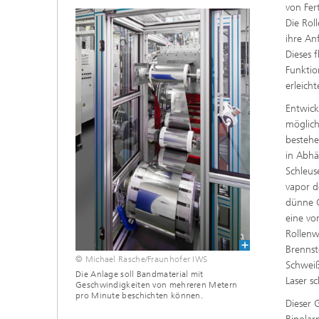
von Fer
Die Rol
ihre A
Dieses f
Funktio
erleich
Entwick
möglich
bestehe
in Abhä
Schleu
vapor d
dünne G
eine v
Rollenw
Brennst
© Michael Rasche/Fraunhofer IWS
Schweiß
Die Anlage soll Bandmaterial mit
Laser sc
Geschwindigkeiten von mehreren Metern
pro Minute beschichten können.
Dieser 