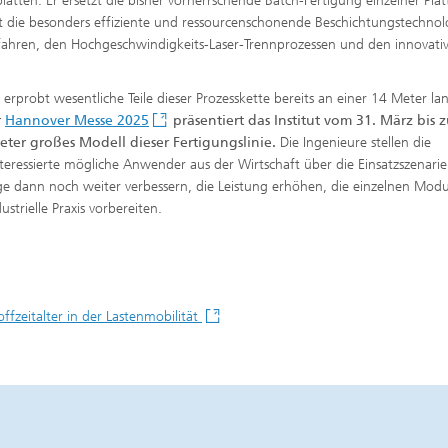
platten. Er ersetzt die bisher vorherrschende Batch-Fertigung einzelner Pla
t die besonders effiziente und ressourcenschonende Beschichtungstechnol
erfahren, den Hochgeschwindigkeits-Laser-Trennprozessen und den innovati
rprobt wesentliche Teile dieser Prozesskette bereits an einer 14 Meter la
r
Hannover Messe 2025
präsentiert das Institut vom 31. März bis 
eter großes Modell dieser Fertigungslinie.
Die Ingenieure stellen die
eressierte mögliche Anwender aus der Wirtschaft über die Einsatzszenarien
age dann noch weiter verbessern, die Leistung erhöhen, die einzelnen Modu
strielle Praxis vorbereiten.
ffzeitalter in der Lastenmobilität