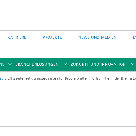
KARRIERE
PROJEKTE
NEWS UND MEDIEN
M
NS
BRANCHENLÖSUNGEN
ZUKUNFT UND INNOVATION
25
Effiziente Fertigungstechniken für Bipolarplatten: Fortschritte in der Brennst
Auftragschweißen und
 Partikelfiltration
Hybridverfahren
Pulverbettverfahren und Drucken
e Fasertechnologie