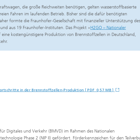
kraftwagen, die große Reichweiten benötigen, gelten wasserstoffbasierte
freien Fahren im laufenden Betrieb. Bisher sind die dafür benötigten
aher formte die Fraunhofer-Gesellschaft mit finanzieller Unterstützung de
nd aus 19 Fraunhofer-Instituten. Das Projekt »
H2GO – Nationaler
uf eine kostengünstigere Produktion von Brennstoffzellen in Deutschland,
ehr.
Fortschritte in der Brennstoffzellen-Produktion [ PDF 0,57 MB ]
für Digitales und Verkehr (BMVD) im Rahmen des Nationalen
echnologie Phase 2 (NIP II) gefördert. Förderkennzeichen für den Teilver