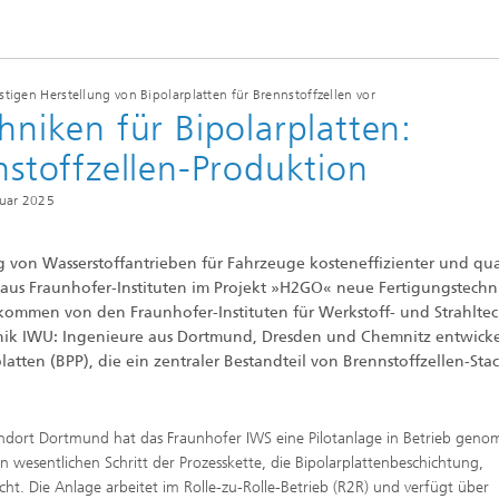
e Inspektionstechnik
Wärmebehandlung und Thermisc
Beschichten
stigen Herstellung von Bipolarplatten für Brennstoffzellen vor
hniken für Bipolarplatten:
Mikro- und Biosystemtechnik
nnstoffzellen-Produktion
Echtzeitverarbeitung und
ruar 2025
Datenmanagement
 von Wasserstoffantrieben für Fahrzeuge kosteneffizienter und qual
 aus Fraunhofer-Instituten im Projekt »H2GO« neue Fertigungstech
 kommen von den Fraunhofer-Instituten für Werkstoff- und Strahlte
k IWU: Ingenieure aus Dortmund, Dresden und Chemnitz entwick
tten (BPP), die ein zentraler Bestandteil von Brennstoffzellen-Stac
dort Dortmund hat das Fraunhofer IWS eine Pilotanlage in Betrieb gen
en wesentlichen Schritt der Prozesskette, die Bipolarplattenbeschichtung,
cht. Die Anlage arbeitet im Rolle-zu-Rolle-Betrieb (R2R) und verfügt über