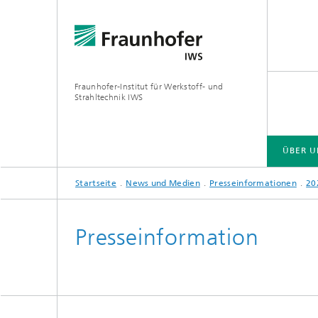
Fraunhofer-Institut für Werkstoff- und
Strahltechnik IWS
ÜBER U
Startseite
News und Medien
Presseinformationen
20
ÜBER UNS
BRANCHENLÖSUNGEN
ZUKUNFT UND INNOVATION
TECHNOLOGIEN UND KOMPETENZEN
Presseinformation
EUV- und Röntgenoptik
Gas- und
Reaktive Multischichten
Optisch