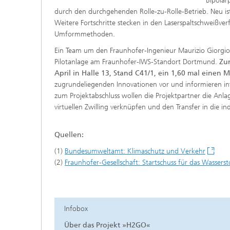
Bipolar
durch den durchgehenden Rolle-zu-Rolle-Betrieb. Neu is
Weitere Fortschritte stecken in den Laserspaltschweißv
Umformmethoden.
Ein Team um den Fraunhofer-Ingenieur Maurizio Giorgio e
Pilotanlage am Fraunhofer-IWS-Standort Dortmund.
Zu
April in Halle 13, Stand C41/1, ein 1,60 mal einen M
zugrundeliegenden Innovationen vor und informieren int
zum Projektabschluss wollen die Projektpartner die Anl
virtuellen Zwilling verknüpfen und den Transfer in die indu
Quellen:
(1)
Bundesumweltamt: Klimaschutz und Verkehr
(2)
Fraunhofer-Gesellschaft: Startschuss für das Wassersto
Infobox
Über das Projekt »H2GO«