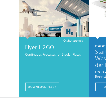
© Shutterstock
Flyer H2GO
Pressei
Star
Continuous Processes for Bipolar Plates
Wass
der 
H2GO – 
Brennst
DOWNLOAD FLYER
M