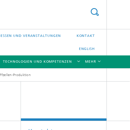
ESSEN UND VERANSTALTUNGEN
KONTAKT
ENGLISH
TECHNOLOGIEN UND KOMPETENZEN
MEHR
offzellen-Produktion
[X]
[X]
[X]
[X]
Laser-Präzisionsbearbeitung
Laserschweißen