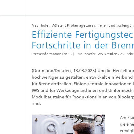
Tribologische und Funktionale
Schichten
Optisch
Schichtcharakterisierung
Fraunhofer IWS stellt Pilotanlage zur schnellen und kostengün
Effiziente Fertigungstec
PVD-Schichten
Fortschritte in der Bre
Tribologische Systeme
Presseinformation (Nr. 02) – Fraunhofer IWS Dresden /
22. Feb
(Dortmund/Dresden, 13.03.2025) Um die Herstellung
hochwertiger zu gestalten, entwickelt ein Verbund
für Brennstoffzellen. Einige zentrale Innovationen
IWS und für Werkzeugmaschinen und Umformtechni
Modulbausteine für Produktionslinien von Bipolarpla
sind.
Am Stan
die ein
ermögli