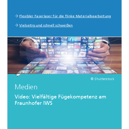
Flexibler Faserlaser für die flinke Materialbearbeitung
Vielseitig und schnell schweißen
© Shutterstock
Medien
Video: Vielfältige Fügekompetenz am
Fraunhofer IWS