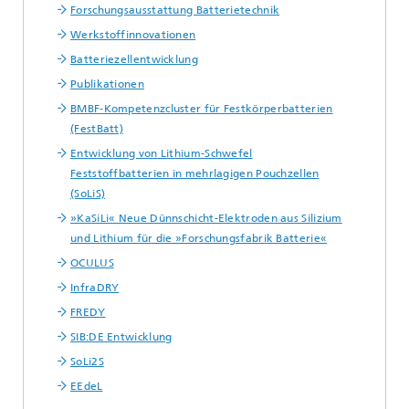
Forschungsausstattung Batterietechnik
Werkstoffinnovationen
Batteriezellentwicklung
Publikationen
BMBF-Kompetenzcluster für Festkörperbatterien
(FestBatt)
Entwicklung von Lithium-Schwefel
Feststoffbatterien in mehrlagigen Pouchzellen
(SoLiS)
»KaSiLi« Neue Dünnschicht-Elektroden aus Silizium
und Lithium für die »Forschungsfabrik Batterie«
OCULUS
InfraDRY
FREDY
SIB:DE Entwicklung
SoLi2S
EEdeL