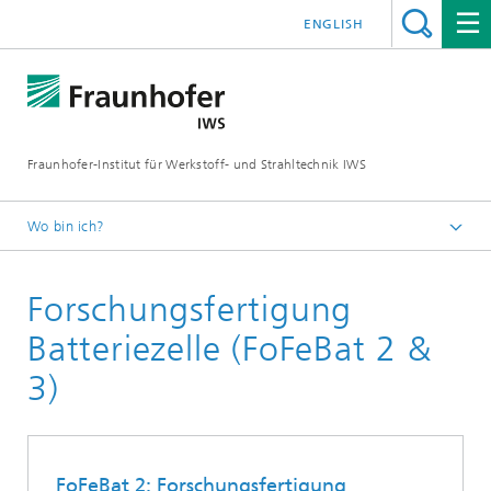
ENGLISH
Fraunhofer-Institut für Werkstoff- und Strahltechnik IWS
Wo bin ich?
Startseite
Forschungsfertigung
Technologien und Kompetenzen
Batterietechnik
Batteriezelle (FoFeBat 2 &
3)
FoFeBat 2: Forschungsfertigung