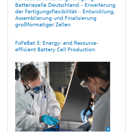
Batteriezelle Deutschland – Erweiterung
der Fertigungsflexibilität – Entwicklung,
Assemblierung und Finalisierung
großformatiger Zellen
FoFeBat 3: Energy- and Resource-
efficient Battery Cell Production