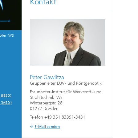
Kontakt
Auslegung und Sonderverfahren
hes
Kleben und Faserverbundtechnik
ofer IWS
High-Speed-Laserbearbeitung
Laserschneiden
Prozessauslegung und -analyse
Peter Gawlitza
Gruppenleiter EUV- und Röntgenoptik
Fraunhofer-Institut für Werkstoff- und
 (IBSD)
Strahltechnik IWS
Winterbergstr. 28
 (MSD)
01277 Dresden
Telefon +49 351 83391-3431
E-Mail senden