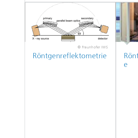
© Fraunhofer IWS
Röntgenreflektometrie
Rönt
e