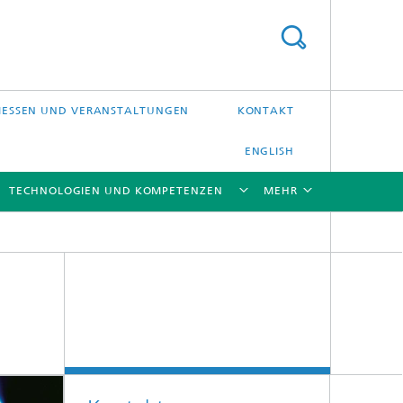
ESSEN UND VERANSTALTUNGEN
KONTAKT
ENGLISH
TECHNOLOGIEN UND KOMPETENZEN
MEHR
[X]
[X]
[X]
[X]
Laser-Präzisionsbearbeitung
Laserschweißen