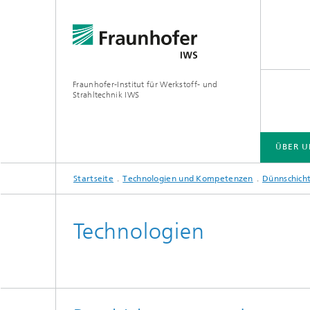
Fraunhofer-Institut für Werkstoff- und
Strahltechnik IWS
ÜBER U
Startseite
Technologien und Kompetenzen
Dünnschich
ÜBER UNS
BRANCHENLÖSUNGEN
ZUKUNFT UND INNOVATION
TECHNOLOGIEN UND KOMPETENZEN
Technologien
EUV- und Röntgenoptik
Gas- und
Reaktive Multischichten
Optisch