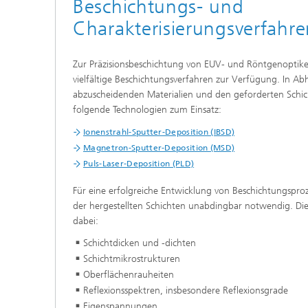
Beschichtungs- und
Tribologische und Funktionale
Schichten
Charakterisierungsverfahre
Optisch
Schichtcharakterisierung
Zur Präzisionsbeschichtung von EUV- und Röntgenoptik
vielfältige Beschichtungsverfahren zur Verfügung. In A
PVD-Schichten
abzuscheidenden Materialien und den geforderten Sch
folgende Technologien zum Einsatz:
Tribologische Systeme
Ionenstrahl-Sputter-Deposition (IBSD)
Magnetron-Sputter-Deposition (MSD)
Puls-Laser-Deposition (PLD)
Für eine erfolgreiche Entwicklung von Beschichtungsproz
der hergestellten Schichten unabdingbar notwendig. Die
dabei:
Schichtdicken und -dichten
Schichtmikrostrukturen
Oberflächenrauheiten
Reflexionsspektren, insbesondere Reflexionsgrade
Eigenspannungen