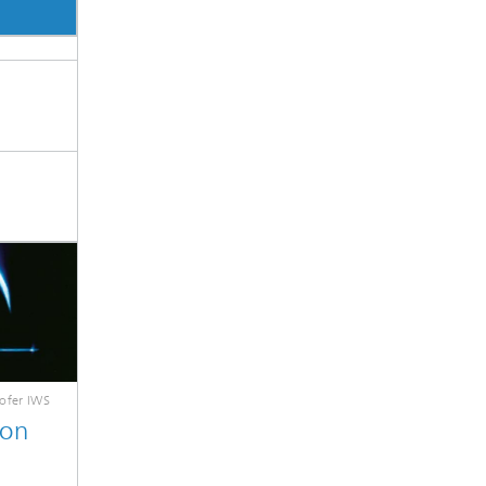
ofer IWS
ion