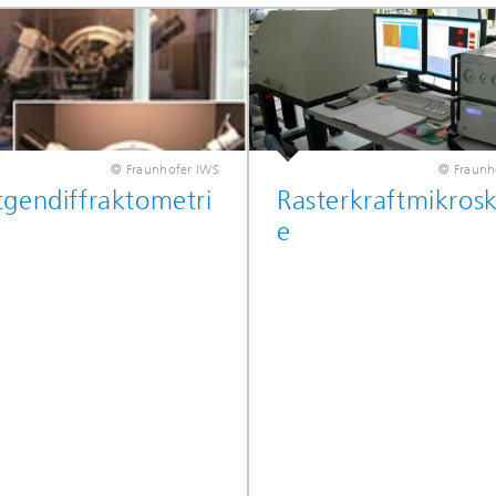
© Fraunhofer IWS
© Fraunh
gendiffraktometri
Rasterkraftmikros
e