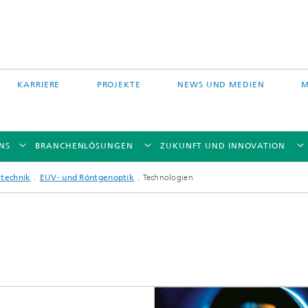
KARRIERE
PROJEKTE
NEWS UND MEDIEN
M
NS
BRANCHENLÖSUNGEN
ZUKUNFT UND INNOVATION
ttechnik
EUV- und Röntgenoptik
Technologien
Auftragschweißen und
 Partikelfiltration
Hybridverfahren
Pulverbettverfahren und Drucken
e Fasertechnologie