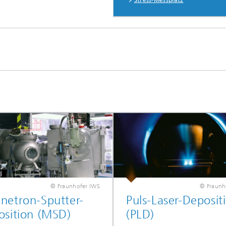
Stress-Messplatz
®
© Fraunhofer IWS
© Fraunh
netron-Sputter-
Puls-Laser-Deposit
osition (MSD)
(PLD)