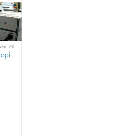
ofer IWS
kopi