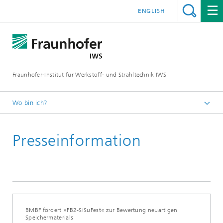
ENGLISH
Fraunhofer-Institut für Werkstoff- und Strahltechnik IWS
Wo bin ich?
Startseite
Presseinformation
News und Medien
Presseinformationen
2024
BMBF fördert »FB2-SiSuFest« zur Bewertung neuartigen
Speichermaterials