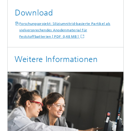
Download
Forschungsprojekt: Siliziumnitrid-basierte Partikel als
vielversprechendes Anodenmaterial für
Feststoffbatterien [ PDF 0,48 MB ]
Weitere Informationen