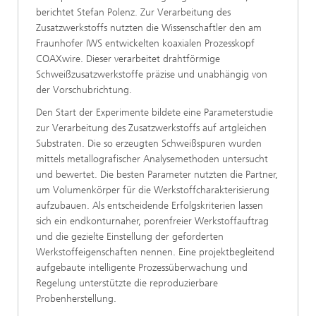
berichtet Stefan Polenz. Zur Verarbeitung des
Zusatzwerkstoffs nutzten die Wissenschaftler den am
Fraunhofer IWS entwickelten koaxialen Prozesskopf
COAXwire. Dieser verarbeitet drahtförmige
Schweißzusatzwerkstoffe präzise und unabhängig von
der Vorschubrichtung.
Den Start der Experimente bildete eine Parameterstudie
zur Verarbeitung des Zusatzwerkstoffs auf artgleichen
Substraten. Die so erzeugten Schweißspuren wurden
mittels metallografischer Ana­lysemethoden untersucht
und bewertet. Die besten Parameter nutzten die Partner,
um Volumenkörper für die Werkstoffcha­rakterisierung
aufzubauen. Als entscheidende Erfolgskriterien lassen
sich ein endkonturnaher, porenfreier Werkstoffauftrag
und die gezielte Einstellung der geforderten
Werkstoffeigen­schaften nennen. Eine projektbegleitend
aufgebaute intelli­gente Prozessüberwachung und
Regelung unterstützte die reproduzierbare
Probenherstellung.