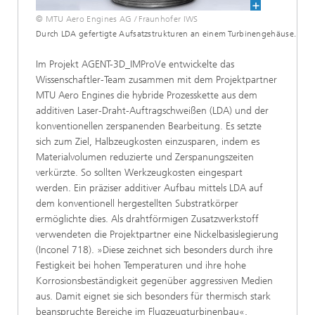
© MTU Aero Engines AG / Fraunhofer IWS
Durch LDA gefertigte Aufsatzstrukturen an einem Turbinengehäuse.
Im Projekt AGENT-3D_IMProVe entwickelte das
Wissenschaftler-Team zusammen mit dem Projektpartner
MTU Aero Engines die hybride Prozesskette aus dem
additiven Laser-Draht-Auftragschweißen (LDA) und der
konventionellen zerspanenden Bearbeitung. Es setzte
sich zum Ziel, Halbzeugkosten einzusparen, indem es
Materialvolumen reduzierte und Zerspanungszeiten
verkürzte. So sollten Werkzeugkosten eingespart
werden. Ein präziser additiver Aufbau mittels LDA auf
dem konventionell hergestellten Substratkörper
ermöglichte dies. Als drahtförmigen Zusatzwerkstoff
verwendeten die Projektpartner eine Nickelbasislegierung
(Inconel 718). »Diese zeichnet sich besonders durch ihre
Festigkeit bei hohen Temperaturen und ihre hohe
Korrosionsbeständigkeit gegenüber aggressiven Medien
aus. Damit eignet sie sich besonders für thermisch stark
beanspruchte Bereiche im Flugzeugturbinenbau«,