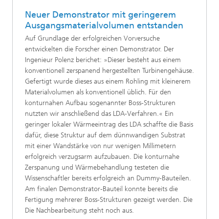
Neuer Demonstrator mit geringerem
Ausgangsmaterial­volumen entstanden
Auf Grundlage der erfolgreichen Vorversuche
entwickelten die Forscher einen Demonstrator. Der
Ingenieur Polenz berichet: »Dieser besteht aus einem
kon­ventionell zerspanend hergestellten Turbinengehäuse.
Gefertigt wurde dieses aus einem Rohling mit kleinerem
Materialvolu­men als konventionell üblich. Für den
konturnahen Aufbau so­genannter Boss-Strukturen
nutzten wir anschließend das LDA-Verfahren.« Ein
geringer lokaler Wärmeeintrag des LDA schaffte die Basis
dafür, diese Struktur auf dem dünnwandigen Substrat
mit einer Wandstärke von nur wenigen Millimetern
erfolgreich verzugsarm aufzubauen. Die konturnahe
Zerspanung und Wär­mebehandlung testeten die
Wissenschaftler bereits erfolgreich an Dummy-Bauteilen.
Am finalen Demonstrator-Bauteil konnte bereits die
Fertigung mehrerer Boss-Strukturen gezeigt werden. Die
Die Nachbearbeitung steht noch aus.