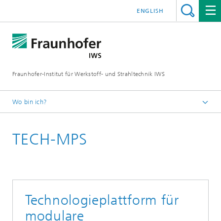
ENGLISH
Fraunhofer-Institut für Werkstoff- und Strahltechnik IWS
Wo bin ich?
Startseite
TECH-MPS
Technologien und Kompetenzen
Additive Fertigung und Oberflächentechnik
Mikro- und Biosystemtechnik
Technologieplattform für
modulare