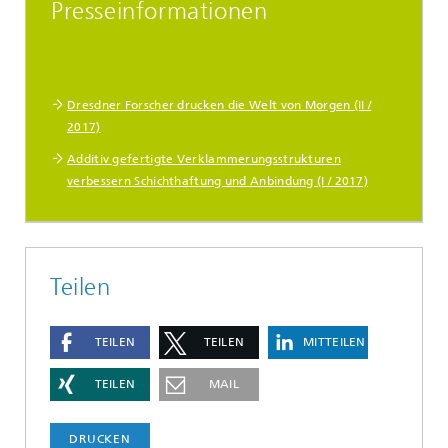
Presseinformationen
Dresdner Forscher drucken die Welt von Morgen (II /
2017)
Additiv gefertigte Verklammerungsstrukturen
verbessern Schichthaftung und Anbindung (I / 2017)
Teilen
TEILEN
TEILEN
MITTEILEN
TEILEN
MAIL
DRUCKEN