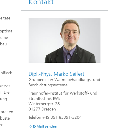
Kontakt
Auslegung und Sonderverfahren
eitete
hes
Kleben und Faserverbundtechnik
 optimal
High-Speed-Laserbearbeitung
steme
gbau
Laserschneiden
Prozessauslegung und -analyse
hlfleck
Dipl.-Phys. Marko Seifert
Gruppenleiter Wärmebehandlungs- und
Beschichtungssysteme
zesses
. Die
Fraunhofer-Institut für Werkstoff- und
Strahltechnik IWS
sung
Winterbergstr. 28
01277 Dresden
breiten
Telefon +49 351 83391-3204
buste
en
E-Mail senden