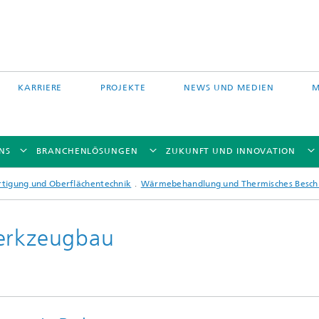
KARRIERE
PROJEKTE
NEWS UND MEDIEN
M
NS
BRANCHENLÖSUNGEN
ZUKUNFT UND INNOVATION
rtigung und Oberflächentechnik
Wärmebehandlung und Thermisches Besch
Werkzeugbau
Auftragschweißen und
 Partikelfiltration
Hybridverfahren
Pulverbettverfahren und Drucken
e Fasertechnologie