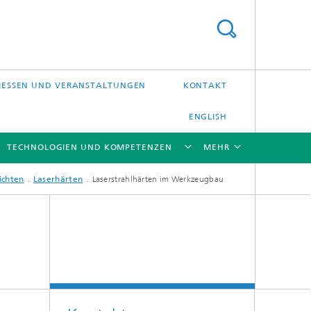
ESSEN UND VERANSTALTUNGEN
KONTAKT
ENGLISH
TECHNOLOGIEN UND KOMPETENZEN
MEHR
ichten
Laserhärten
Laserstrahlhärten im Werkzeugbau
[X]
[X]
[X]
[X]
Laser-Präzisionsbearbeitung
Laserschweißen