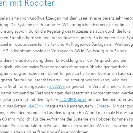
n mit Roboter
e Inspektionstechnik
tielle Härten von Großwerkzeugen mit dem Laser ist eine bereits sehr verbr
Wärmebehandlung und Thermisc
Beschichten
ng. Die Systeme des Fraunhofer IWS ermöglichen hierbei eine optimale
führung sowohl durch die Regelung des Prozesses als auch durch die lokal
Mikro- und Biosystemtechnik
sten Strahlfleckgrößen und Intensitätsverteilungen. So kommen diese Sy
spiel in roboterbasierten Härte- und Auftragschweißanlagen im Werkzeu
Echtzeitverarbeitung und
i AG in Ingolstadt sowie der Volkswagen AG in Wolfsburg zum Einsatz.
Datenmanagement
ondere Herausforderung dieser Entwicklung war der Anspruch und die
igkeit, ein optimales Prozessergebnis ohne sonst übliche geometrische
optimierung zu realisieren. Damit für jede zu härtende Kontur ein Laserstra
igneter Breite und Intensitätsverteilung erzeugt werden kann, wird das
sche Strahlformungssystem
»LASSY«
eingesetzt. Im Verlauf eines Härtepro
 damit notwendige Veränderungen des Laserstrahls vorgenommen werden
regelung erfolgt mit dem System
»LOMPOCpro«
und die Temperaturerfas
 in das System
»LASSY«
integrierten Kamerasystem
»Emaqs«
. Mit der zur
ng stehenden maximalen Laserleistung von 6 kW sind maximale Härtespur
wa 60 mm möglich. Für die Aufnahme der Systeme am Roboter kommen ro
bare Prozessmodule zum Einsatz, die einen schnellen Wechsel zwischen d
ogien Härten und Auftragschweißen ermöglichen.