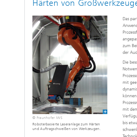
Härten von Großwerkzeuge
Tribologische und Funktionale
Schichten
Optisch
Das par
Schichtcharakterisierung
Anwendu
Prozess
PVD-Schichten
angepas
zum Bei
der Aud
Tribologische Systeme
Die bes
Notwend
Prozess
mit gee
dynami
können
Prozess
mit dem
Verfügu
© Fraunhofer IWS
bis et
Roboterbasierte Laseranlage zum Härten
und Auftragschweißen von Werkzeugen.
schwenk
Technol