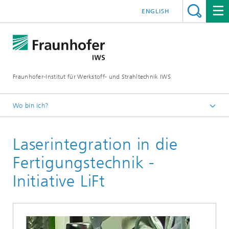
ENGLISH
Fraunhofer-Institut für Werkstoff- und Strahltechnik IWS
Wo bin ich?
Startseite
Laserintegration in die
Technologien und Kompetenzen
Additive Fertigung und Oberflächentechnik
Fertigungstechnik -
Wärmebehandlung und Thermisches Beschichten
Initiative LiFt
Laserhärten