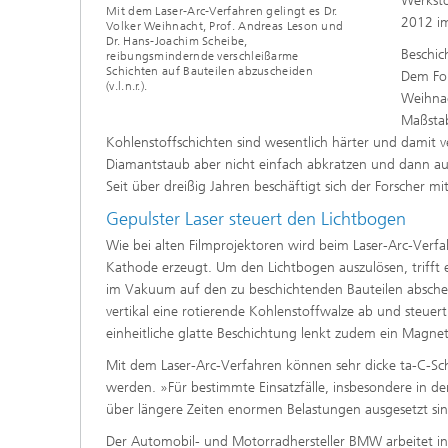
Werksto
Mit dem Laser-Arc-Verfahren gelingt es Dr.
2012 im
Volker Weihnacht, Prof. Andreas Leson und
Dr. Hans-Joachim Scheibe,
Beschic
reibungsmindernde verschleißarme
Schichten auf Bauteilen abzuscheiden
Dem For
(v.l.n.r.).
Weihnac
Maßstab
Kohlenstoffschichten sind wesentlich härter und damit 
Diamantstaub aber nicht einfach abkratzen und dann auf
Seit über dreißig Jahren beschäftigt sich der Forscher 
Gepulster Laser steuert den Lichtbogen
Wie bei alten Filmprojektoren wird beim Laser-Arc-Ver
Kathode erzeugt. Um den Lichtbogen auszulösen, trifft e
im Vakuum auf den zu beschichtenden Bauteilen abscheid
vertikal eine rotierende Kohlenstoffwalze ab und steuer
einheitliche glatte Beschichtung lenkt zudem ein Magnet
Mit dem Laser-Arc-Verfahren können sehr dicke ta-C-Sc
werden. »Für bestimmte Einsatzfälle, insbesondere in de
über längere Zeiten enormen Belastungen ausgesetzt sin
Der Automobil- und Motorradhersteller BMW arbeitet in