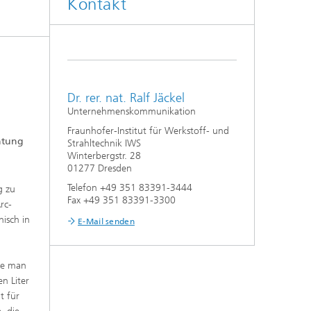
Kontakt
Auslegung und Sonderverfahren
hes
Kleben und Faserverbundtechnik
High-Speed-Laserbearbeitung
Dr. rer. nat. Ralf Jäckel
Unternehmenskommunikation
Laserschneiden
Fraunhofer-Institut für Werkstoff- und
chtung
Strahltechnik IWS
Winterbergstr. 28
Prozessauslegung und -analyse
01277 Dresden
Telefon +49 351 83391-3444
g zu
Fax +49 351 83391-3300
rc-
isch in
E-Mail senden
te man
n Liter
t für