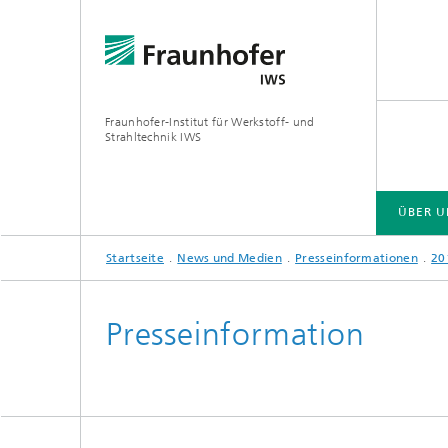
Fraunhofer-Institut für Werkstoff- und
Strahltechnik IWS
ÜBER U
Startseite
News und Medien
Presseinformationen
20
ÜBER UNS
BRANCHENLÖSUNGEN
ZUKUNFT UND INNOVATION
TECHNOLOGIEN UND KOMPETENZEN
Presseinformation
EUV- und Röntgenoptik
Gas- und
Reaktive Multischichten
Optisch