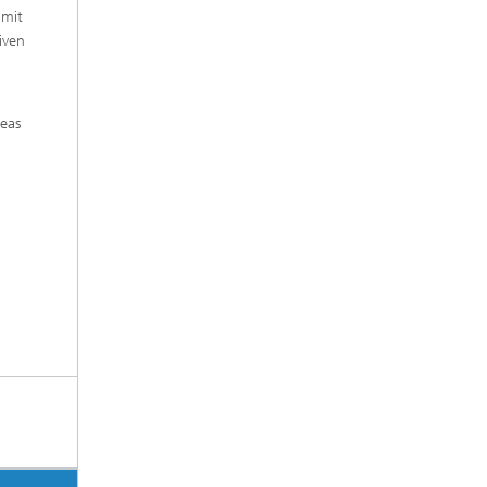
 mit
iven
eas