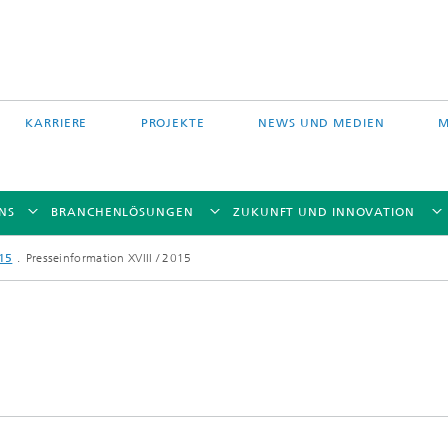
KARRIERE
PROJEKTE
NEWS UND MEDIEN
M
NS
BRANCHENLÖSUNGEN
ZUKUNFT UND INNOVATION
15
Presseinformation XVIII / 2015
Auftragschweißen und
 Partikelfiltration
Hybridverfahren
Pulverbettverfahren und Drucken
e Fasertechnologie