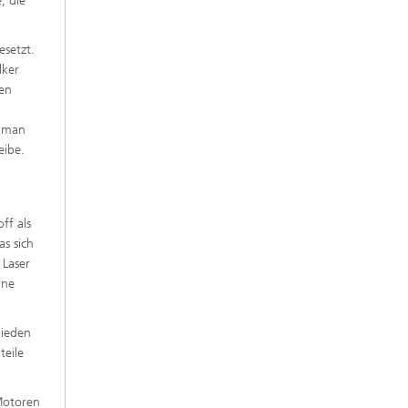
, die
esetzt.
lker
hen
n man
eibe.
ff als
as sich
 Laser
ine
hieden
teile
Motoren