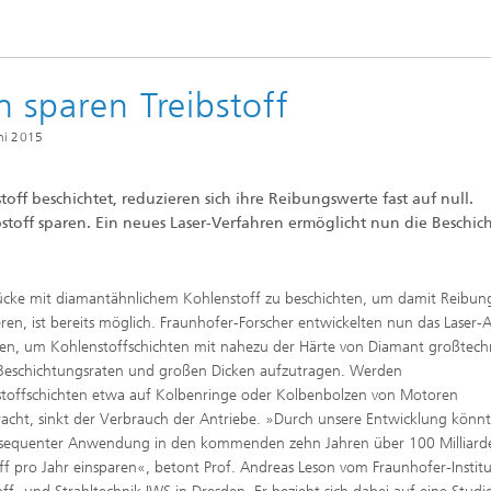
e Inspektionstechnik
Wärmebehandlung und Thermisc
Beschichten
 sparen Treibstoff
Mikro- und Biosystemtechnik
ni 2015
Echtzeitverarbeitung und
beschichtet, reduzieren sich ihre Reibungswerte fast auf null.
Datenmanagement
eibstoff sparen. Ein neues Laser-Verfahren ermöglicht nun die Beschi
cke mit diamantähnlichem Kohlenstoff zu beschichten, um damit Reibun
ren, ist bereits möglich. Fraunhofer-Forscher entwickelten nun das Laser-A
en, um Kohlenstoffschichten mit nahezu der Härte von Diamant großtechn
Beschichtungsraten und großen Dicken aufzutragen. Werden
toffschichten etwa auf Kolbenringe oder Kolbenbolzen von Motoren
acht, sinkt der Verbrauch der Antriebe. »Durch unsere Entwicklung könn
sequenter Anwendung in den kommenden zehn Jahren über 100 Milliarde
off pro Jahr einsparen«, betont Prof. Andreas Leson vom Fraunhofer-Institu