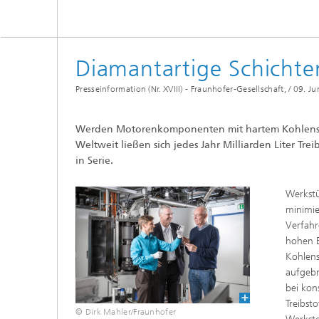
Tribologische und Funktionale
Schichten
Optisch
Schichtcharakterisierung
Diamantartige Schichten
PVD-Schichten
Presseinformation (Nr. XVIII) - Fraunhofer-Gesellschaft, /
09. Ju
Tribologische Systeme
Werden Motorenkomponenten mit hartem Kohlenstoff 
Weltweit ließen sich jedes Jahr Milliarden Liter Tr
in Serie.
Werkstü
minimie
Verfahr
hohen 
Kohlens
aufgebr
bei kon
Treibst
© Dirk Mahler/Fraunhofer