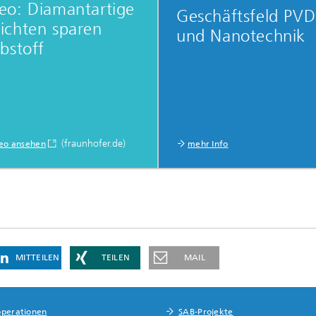
eo: Diamantartige
Geschäftsfeld PVD
ichten sparen
und Nanotechnik
ibstoff
(fraunhofer.de)
eo ansehen
mehr Info
MITTEILEN
TEILEN
MAIL
perationen
SAB-Projekte