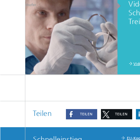
Vid
Sch
Tre
Vid
Teilen
TEILEN
TEILEN
Schnelleinstieg
EU-Koo