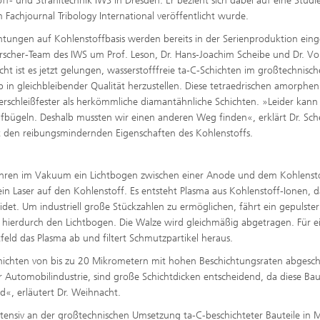
ff- und Strahltechnik IWS in Dresden. Er bezieht sich dabei auf eine Studie
 Fachjournal Tribology International veröffentlicht wurde.
htungen auf Kohlenstoffbasis werden bereits in der Serienproduktion eing
scher-Team des IWS um Prof. Leson, Dr. Hans-Joachim Scheibe und Dr. Vo
ht ist es jetzt gelungen, wasserstofffreie ta-C-Schichten im großtechnisc
 in gleichbleibender Qualität herzustellen. Diese tetraedrischen amorphen
®
verschleißfester als herkömmliche diamantähnliche Schichten. »Leider kan
bügeln. Deshalb mussten wir einen anderen Weg finden«, erklärt Dr. Sch
mit den reibungsmindernden Eigenschaften des Kohlenstoffs.
fahren im Vakuum ein Lichtbogen zwischen einer Anode und dem Kohlensto
in Laser auf den Kohlenstoff. Es entsteht Plasma aus Kohlenstoff-Ionen, d
et. Um industriell große Stückzahlen zu ermöglichen, fährt ein gepulster
t hierdurch den Lichtbogen. Die Walze wird gleichmäßig abgetragen. Für e
feld das Plasma ab und filtert Schmutzpartikel heraus.
hichten von bis zu 20 Mikrometern mit hohen Beschichtungsraten abgesc
r Automobilindustrie, sind große Schichtdicken entscheidend, da diese Bau
d«, erläutert Dr. Weihnacht.
tensiv an der großtechnischen Umsetzung ta-C-beschichteter Bauteile in 