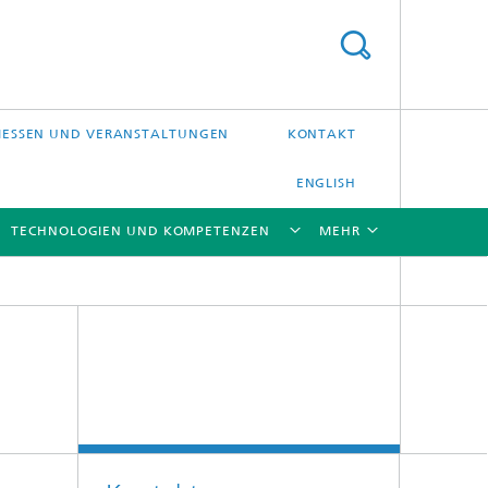
ESSEN UND VERANSTALTUNGEN
KONTAKT
ENGLISH
TECHNOLOGIEN UND KOMPETENZEN
MEHR
[X]
[X]
[X]
[X]
Laser-Präzisionsbearbeitung
Laserschweißen